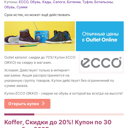
Купоны:
ECCO
,
Обувь
,
Кеды
,
Сапоги
,
Ботинки
,
Туфли
,
Ботильоны
,
Обувь
,
Сумки
Срок истек, но может ещё действовать
Outlet каталог скидки до 70%! Купон ECCO
(ЭККО) на скидку в магазин.
Условия: Действует только в интернет-
магазине. Акция распространяется на
указанную группу товаров. Купон действует без ограничений по
сумме заказа.
Купон ECCO (ЭККО) - скидки на обувь в которой вы всегда на высоте!
Открыть купон
Koffer, Скидки до 20%! Купон по 30