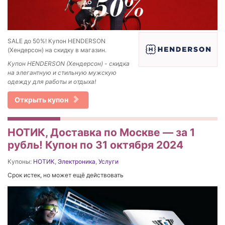
SALE до 50%! Купон HENDERSON
(Хендерсон) на скидку в магазин.
Купон HENDERSON (Хендерсон) - скидка
на элегантную и стильную мужскую
одежду для работы и отдыха!
Открыть купон
НОТИК, Доставка по Москве — за 1
рубль! Купон по 31 октября 2024
Купоны:
НОТИК
,
Электроника
,
Услуги
Срок истек, но может ещё действовать