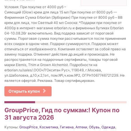
Условия: При покупке от 4000 руб –
Сияющий (Glow) крем для лица 15 мл При покупке от 6000 руб —
Фирменная Сумка Erborian (Эрбориан) При покупке от 8000 руб – BB
крем для лица, тон Светлый 40 мл Сноска: *Подарки при покупке от
4000р в интернет-магазине erborian.ru и фирменных бутиках Erborian
04-10.08.26г включительно. Вид подарка зависит от пороговой
суммы. Пороговая сумма покупки рассчитывается после применения
всех скидок в одном чеке. Подарки суммируются. Подарок может
отличаться от изображенного. Компания оставляет за собой право на
замену подарка. Отменяет действие др.акций и промокодов. Не
распространяется на подарочные сертификаты, товары торговой
марки Elemis, Thim и Grown Alchemist. Подробности на
erborian.ru/sales/.ООО«Л’Окситан Рус», 119049, г.Москва,
ул.Шаболовка, д.10,к.2,1эт., пом.№I,ч.ком.№2, ОГРН1067746721239. Не
является офертой. Реклама. Товар сертифицирован.
Открыть купон
GroupPrice, Гид по сумкам:! Купон по
31 августа 2026
Купоны:
GroupPrice
,
Косметика
,
Гигиена
,
Аптеки
,
Обувь
,
Одежда
,