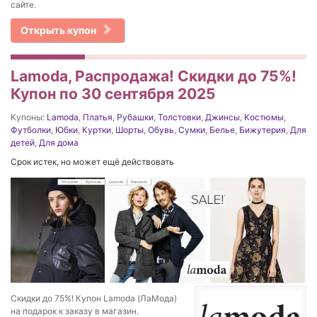
сайте.
Открыть купон
Lamoda, Распродажа! Скидки до 75%!
Купон по 30 сентября 2025
Купоны:
Lamoda
,
Платья
,
Рубашки
,
Толстовки
,
Джинсы
,
Костюмы
,
Футболки
,
Юбки
,
Куртки
,
Шорты
,
Обувь
,
Сумки
,
Белье
,
Бижутерия
,
Для
детей
,
Для дома
Срок истек, но может ещё действовать
Скидки до 75%! Купон Lamoda (ЛаМода)
на подарок к заказу в магазин.