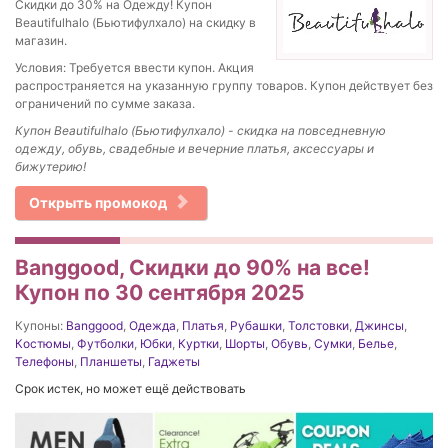
Скидки до 30% на Одежду! Купон
Beautifulhalo (Бьютифулхало) на скидку в
магазин.
Условия: Требуется ввести купон. Акция
распространяется на указанную группу товаров. Купон действует без
ограничений по сумме заказа.
Купон Beautifulhalo (Бьютифулхало) - скидка на повседневную
одежду, обувь, свадебные и вечерние платья, аксессуары и
бижутерию!
Открыть промокод
Banggood, Скидки до 90% на все!
Купон по 30 сентября 2025
Купоны:
Banggood
,
Одежда
,
Платья
,
Рубашки
,
Толстовки
,
Джинсы
,
Костюмы
,
Футболки
,
Юбки
,
Куртки
,
Шорты
,
Обувь
,
Сумки
,
Белье
,
Телефоны
,
Планшеты
,
Гаджеты
Срок истек, но может ещё действовать