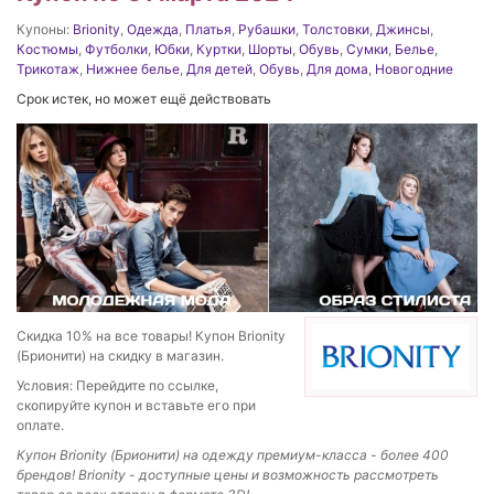
Купоны:
Brionity
,
Одежда
,
Платья
,
Рубашки
,
Толстовки
,
Джинсы
,
Костюмы
,
Футболки
,
Юбки
,
Куртки
,
Шорты
,
Обувь
,
Сумки
,
Белье
,
Трикотаж
,
Нижнее белье
,
Для детей
,
Обувь
,
Для дома
,
Новогодние
Срок истек, но может ещё действовать
Скидка 10% на все товары! Купон Brionity
(Брионити) на скидку в магазин.
Условия: Перейдите по ссылке,
скопируйте купон и вставьте его при
оплате.
Купон Brionity (Брионити) на одежду премиум-класса - более 400
брендов! Brionity - доступные цены и возможность рассмотреть