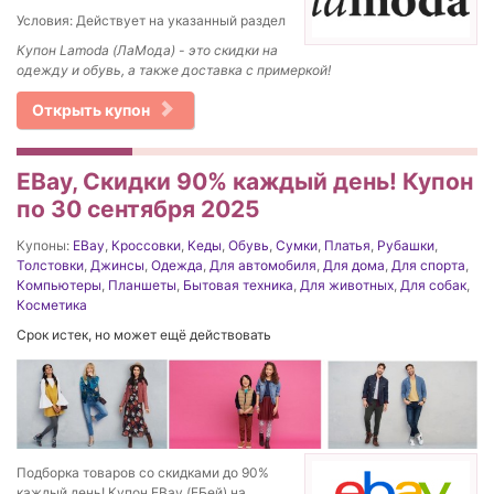
Условия: Действует на указанный раздел
Купон Lamoda (ЛаМода) - это скидки на
одежду и обувь, а также доставка с примеркой!
Открыть купон
EBay, Скидки 90% каждый день! Купон
по 30 сентября 2025
Купоны:
EBay
,
Кроссовки
,
Кеды
,
Обувь
,
Сумки
,
Платья
,
Рубашки
,
Толстовки
,
Джинсы
,
Одежда
,
Для автомобиля
,
Для дома
,
Для спорта
,
Компьютеры
,
Планшеты
,
Бытовая техника
,
Для животных
,
Для собак
,
Косметика
Срок истек, но может ещё действовать
Подборка товаров со скидками до 90%
каждый день! Купон EBay (ЕБей) на