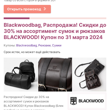
товар со всех сторон в формате 3D!
Открыть промокод
Blackwoodbag, Распродажа! Скидки до
30% на ассортимент сумок и рюкзаков
BLACKWOOD! Купон по 31 марта 2024
Купоны:
Blackwoodbag
,
Рюкзаки
,
Сумки
Срок истек, но может ещё действовать
Распродажа! Скидки до 30% на
ассортимент сумок и рюкзаков
BLACKWOOD! Купон Blackwoodbag (Блек