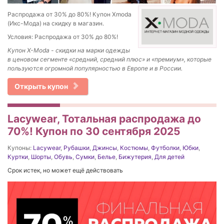
Распродажа от 30% до 80%! Купон Xmoda
(Икс-Мода) на скидку в магазин.
Условия: Распродажа от 30% до 80%!
Купон X-Moda - скидки на марки одежды
в ценовом сег­менте «сред­ний, средний плюс» и «премиум», которые
поль­зу­ются огром­ной попу­ляр­но­стью в Европе и в России.
Открыть купон
Lacywear, Тотальная распродажа до
70%! Купон по 30 сентября 2025
Купоны:
Lacywear
,
Рубашки
,
Джинсы
,
Костюмы
,
Футболки
,
Юбки
,
Куртки
,
Шорты
,
Обувь
,
Сумки
,
Белье
,
Бижутерия
,
Для детей
Срок истек, но может ещё действовать