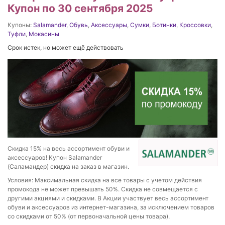
Купон по 30 сентября 2025
Купоны:
Salamander
,
Обувь
,
Аксессуары
,
Сумки
,
Ботинки
,
Кроссовки
,
Туфли
,
Мокасины
Срок истек, но может ещё действовать
Скидка 15% на весь ассортимент обуви и
аксессуаров! Купон Salamander
(Саламандер) скидка на заказ в магазин.
Условия: Максимальная скидка на все товары с учетом действия
промокода не может превышать 50%. Скидка не совмещается с
другими акциями и скидками. В Акции участвует весь ассортимент
обуви и аксессуаров из интернет-магазина, за исключением товаров
со скидками от 50% (от первоначальной цены товара).