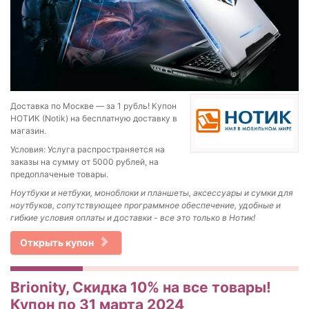
Доставка по Москве — за 1 рубль! Купон
НОТИК (Notik) на бесплатную доставку в
магазин.
Условия: Услуга распространяется на
заказы на сумму от 5000 рублей, на
предоплаченые товары.
Ноутбуки и нетбуки, моноблоки и планшеты, аксессуары и сумки для
ноутбуков, сопутствующее программное обеспечение, удобные и
гибкие условия оплаты и доставки - все это только в Нотик!
Открыть купон
Brionity, Скидка 10% на все товары!
Купон по 31 марта 2024