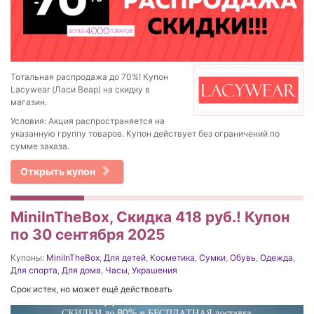
Тотальная распродажа до 70%! Купон
Lacywear (Ласи Веар) на скидку в
магазин.
Условия: Акция распространяется на
указанную группу товаров. Купон действует без ограничений по
сумме заказа.
Открыть купон
MiniInTheBox, Скидка 418 руб.! Купон
по 30 сентября 2025
Купоны:
MiniInTheBox
,
Для детей
,
Косметика
,
Сумки
,
Обувь
,
Одежда
,
Для спорта
,
Для дома
,
Часы
,
Украшения
Срок истек, но может ещё действовать