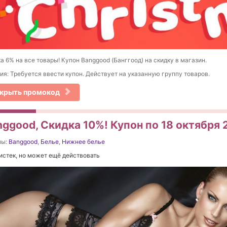
а 6% на все товары! Купон Banggood (Банггоод) на скидку в магазин.
ия: Требуется ввести купон. Действует на указанную группу товаров.
крыть промокод
nggood, Скидка 10%! Купон по 18 октября 
ны:
Banggood
,
Белье
,
Нижнее белье
истек, но может ещё действовать