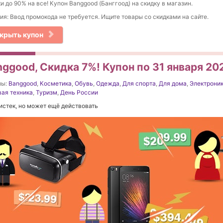
и до 90% на все! Купон Banggood (Банггоод) на скидку в магазин.
ия: Ввод промокода не требуется. Ищите товары со скидками на сайте.
крыть купон
nggood, Скидка 7%! Купон по 31 января 20
ны:
Banggood
,
Косметика
,
Обувь
,
Одежда
,
Для спорта
,
Для дома
,
Электрони
ая техника
,
Туризм
,
День России
истек, но может ещё действовать