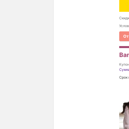
Скидк
Услов
От
Ba
Купо
Сумк
Срок 