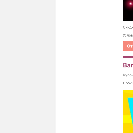
Скидк
Услов
От
Ba
Купо
Срок 