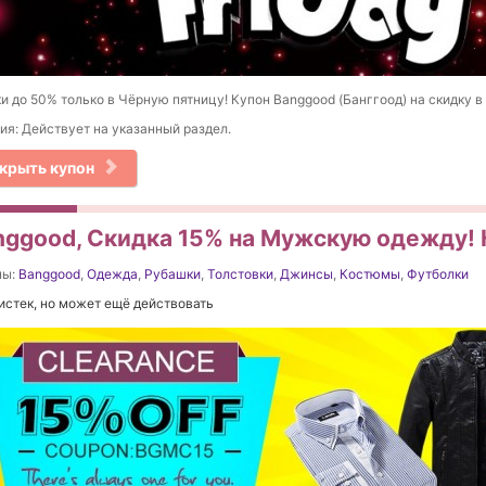
и до 50% только в Чёрную пятницу! Купон Banggood (Банггоод) на скидку в
ия: Действует на указанный раздел.
крыть купон
nggood, Скидка 15% на Мужскую одежду! 
ны:
Banggood
,
Одежда
,
Рубашки
,
Толстовки
,
Джинсы
,
Костюмы
,
Футболки
истек, но может ещё действовать