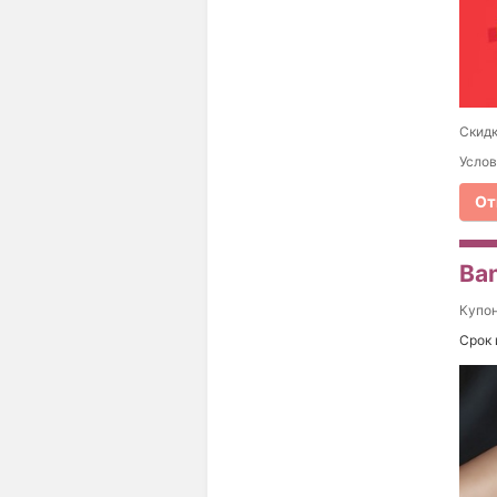
Скидк
Услов
От
Ba
Купо
Срок 