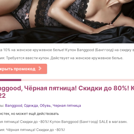
а 10% на женское кружевное белье! Купон Banggood (Банггоод) на скидку в
ия: Требуется ввести купон. Действует на женское кружевное белье.
крыть промокод
nggood, Чёрная пятница! Скидки до 80%! 
22
ны:
Banggood
,
Одежда
,
Обувь
,
Черная пятница
истек, но может ещё действовать
я пятница! Скидки до -80%! Купон Banggood (Банггоод) SALE в магазин.
ия: Чёрная пятница! Скидки до -80%!