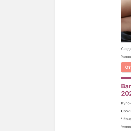
Скидк
Услов
От
Ba
20
Купо
Срок 
Чёрна
Услов