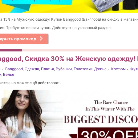
а 15% на Мужскую одежду! Купон Banggood (Банггоод) на скидку в магазин
ия: Требуется ввести купон. Действует на указанный раздел.
крыть промокод
nggood, Скидка 30% на Женскую одежду! 
ны:
Banggood
,
Одежда
,
Платья
,
Рубашки
,
Толстовки
,
Джинсы
,
Костюмы
,
Фут
и
,
Белье
истек, но может ещё действовать