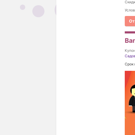
Скидк
Услов
От
Ba
Купо
Садов
Срок 