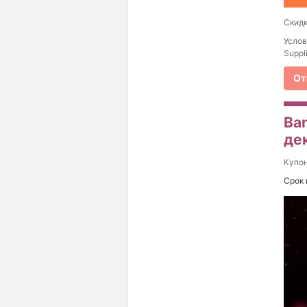
Скидк
Услов
Suppl
От
Ba
де
Купо
Срок 