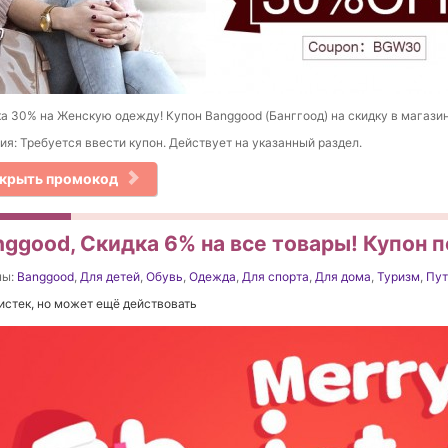
а 30% на Женскую одежду! Купон Banggood (Банггоод) на скидку в магазин
ия: Требуется ввести купон. Действует на указанный раздел.
крыть промокод
nggood, Скидка 6% на все товары! Купон п
ны:
Banggood
,
Для детей
,
Обувь
,
Одежда
,
Для спорта
,
Для дома
,
Туризм
,
Пут
истек, но может ещё действовать