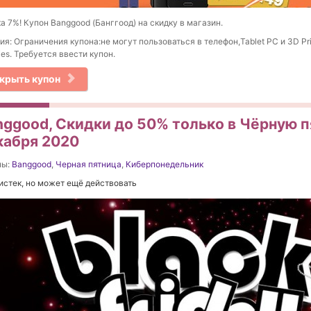
а 7%! Купон Banggood (Банггоод) на скидку в магазин.
ия: Ограничения купона:не могут пользоваться в телефон,Tablet PC и 3D Pri
ies. Требуется ввести купон.
крыть купон
nggood, Скидки до 50% только в Чёрную п
кабря 2020
ны:
Banggood
,
Черная пятница
,
Киберпонедельник
истек, но может ещё действовать