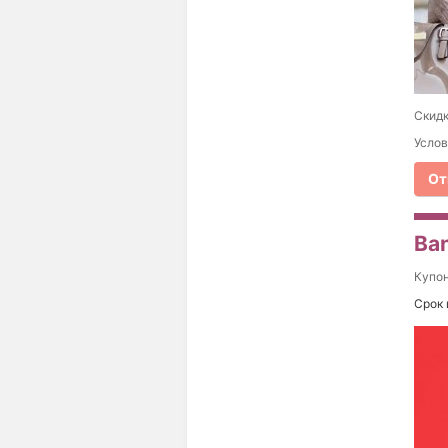
Скидк
Услов
От
Ba
Купо
Срок 