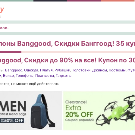
у
!
к
поны Banggood, Скидки Банггоод! 35 куп
nggood, Скидки до 90% на все! Купон по 3
ны:
Banggood
,
Одежда
,
Платья
,
Рубашки
,
Толстовки
,
Джинсы
,
Костюмы
,
Фут
и
,
Белье
,
Телефоны
,
Планшеты
,
Гаджеты
истек, но может ещё действовать