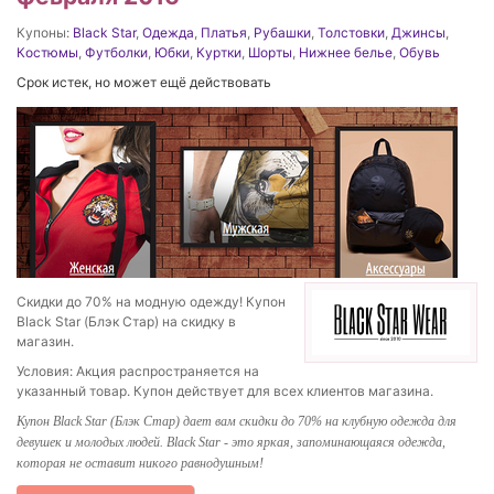
Купоны:
Black Star
,
Одежда
,
Платья
,
Рубашки
,
Толстовки
,
Джинсы
,
Костюмы
,
Футболки
,
Юбки
,
Куртки
,
Шорты
,
Нижнее белье
,
Обувь
Срок истек, но может ещё действовать
Скидки до 70% на модную одежду! Купон
Black Star (Блэк Стар) на скидку в
магазин.
Условия: Акция распространяется на
указанный товар. Купон действует для всех клиентов магазина.
Купон Black Star (Блэк Стар) дает вам скидки до 70% на клубную одежда для
девушек и молодых людей. Black Star - это яркая, запоминающаяся одежда,
которая не оставит никого равнодушным!