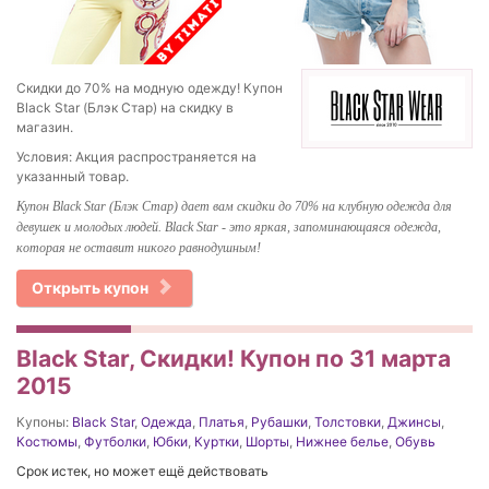
Скидки до 70% на модную одежду! Купон
Black Star (Блэк Стар) на скидку в
магазин.
Условия: Акция распространяется на
указанный товар.
Купон Black Star (Блэк Стар) дает вам скидки до 70% на клубную одежда для
девушек и молодых людей. Black Star - это яркая, запоминающаяся одежда,
которая не оставит никого равнодушным!
Открыть купон
Black Star, Скидки! Купон по 31 марта
2015
Купоны:
Black Star
,
Одежда
,
Платья
,
Рубашки
,
Толстовки
,
Джинсы
,
Костюмы
,
Футболки
,
Юбки
,
Куртки
,
Шорты
,
Нижнее белье
,
Обувь
Срок истек, но может ещё действовать