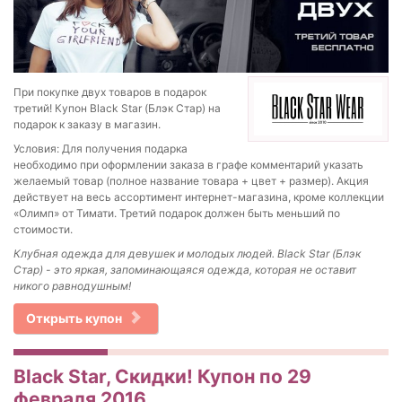
При покупке двух товаров в подарок
третий! Купон Black Star (Блэк Стар) на
подарок к заказу в магазин.
Условия: Для получения подарка
необходимо при оформлении заказа в графе комментарий указать
желаемый товар (полное название товара + цвет + размер). Акция
действует на весь ассортимент интернет-магазина, кроме коллекции
«Олимп» от Тимати. Третий подарок должен быть меньший по
стоимости.
Клубная одежда для девушек и молодых людей. Black Star (Блэк
Стар) - это яркая, запоминающаяся одежда, которая не оставит
никого равнодушным!
Открыть купон
Black Star, Скидки! Купон по 29
февраля 2016