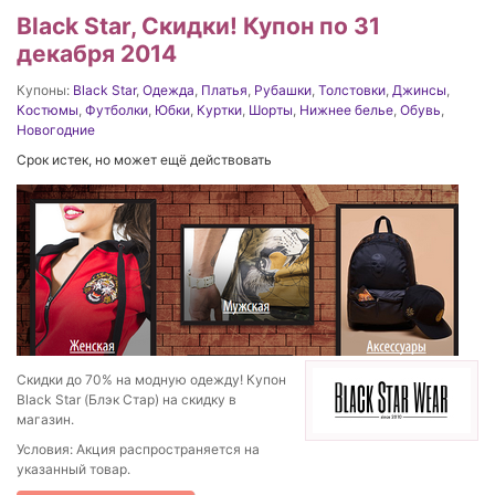
Black Star, Скидки! Купон по 31
декабря 2014
Купоны:
Black Star
,
Одежда
,
Платья
,
Рубашки
,
Толстовки
,
Джинсы
,
Костюмы
,
Футболки
,
Юбки
,
Куртки
,
Шорты
,
Нижнее белье
,
Обувь
,
Новогодние
Срок истек, но может ещё действовать
Скидки до 70% на модную одежду! Купон
Black Star (Блэк Стар) на скидку в
магазин.
Условия: Акция распространяется на
указанный товар.