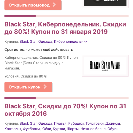
Открыть промокод
Black Star, Киберпонедельник. Скидки
до 80%! Купон по 31 января 2019
Купоны:
Black Star
,
Одежда
,
Киберпонедельник
Срок истек, но может ещё действовать
Киберпонедельник. Скидки до 80%! Купон
Black Star (Блэк Стар) на скидку в
магазин.
Условия: Скидки до 80%!
Открыть купон
Black Star, Скидки до 70%! Купон по 31
октября 2016
Купоны:
Black Star
,
Одежда
,
Платья
,
Рубашки
,
Толстовки
,
Джинсы
,
Костюмы
,
Футболки
,
Юбки
,
Куртки
,
Шорты
,
Нижнее белье
,
Обувь