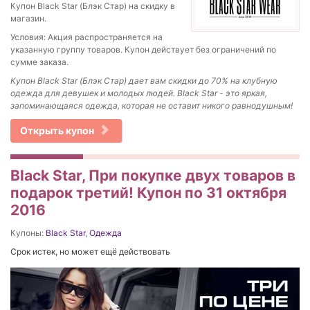
Купон Black Star (Блэк Стар) на скидку в
магазин.
Условия: Акция распространяется на
указанную группу товаров. Купон действует без ограничений по
сумме заказа.
Купон Black Star (Блэк Стар) дает вам скидки до 70% на клубную
одежда для девушек и молодых людей. Black Star - это яркая,
запоминающаяся одежда, которая не оставит никого равнодушным!
Открыть купон
Black Star, При покупке двух товаров в
подарок третий! Купон по 31 октября
2016
Купоны:
Black Star
,
Одежда
Срок истек, но может ещё действовать