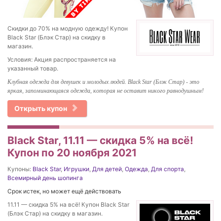
Скидки до 70% на модную одежду! Купон
Black Star (Блэк Стар) на скидку в
магазин.
Условия: Акция распространяется на
указанный товар.
Клубная одежда для девушек и молодых людей. Black Star (Блэк Стар) - это
яркая, запоминающаяся одежда, которая не оставит никого равнодушным!
Открыть купон
Black Star, 11.11 — скидка 5% на всё!
Купон по 20 ноября 2021
Купоны:
Black Star
,
Игрушки
,
Для детей
,
Одежда
,
Для спорта
,
Всемирный день шопинга
Срок истек, но может ещё действовать
11.11 — скидка 5% на всё! Купон Black Star
(Блэк Стар) на скидку в магазин.