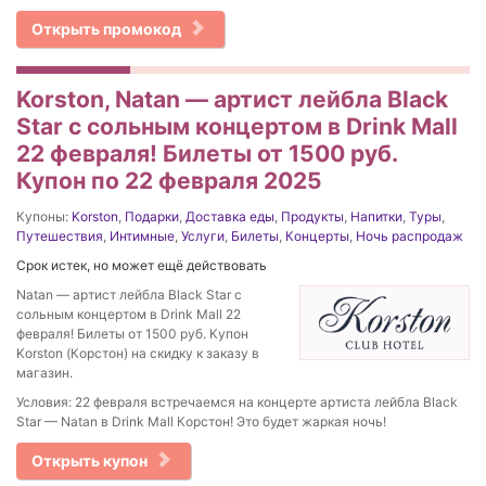
Открыть промокод
Korston, Natan — артист лейбла Black
Star с сольным концертом в Drink Mall
22 февраля! Билеты от 1500 руб.
Купон по 22 февраля 2025
Купоны:
Korston
,
Подарки
,
Доставка еды
,
Продукты
,
Напитки
,
Туры
,
Путешествия
,
Интимные
,
Услуги
,
Билеты
,
Концерты
,
Ночь распродаж
Срок истек, но может ещё действовать
Natan — артист лейбла Black Star с
сольным концертом в Drink Mall 22
февраля! Билеты от 1500 руб. Купон
Korston (Корстон) на скидку к заказу в
магазин.
Условия: 22 февраля встречаемся на концерте артиста лейбла Black
Star — Natan в Drink Mall Корстон! Это будет жаркая ночь!
Открыть купон