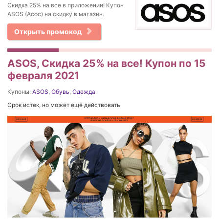
Скидка 25% на все в приложении! Купон
ASOS (Асос) на скидку в магазин.
Открыть промокод
ASOS, Скидка 25% на все! Купон по 15
февраля 2021
Купоны:
ASOS
,
Обувь
,
Одежда
Срок истек, но может ещё действовать