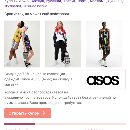
Купоны:
ASOS
,
Одежда
,
Рубашки
,
Платья
,
Шорты
,
Костюмы
,
Джинсы
,
Футболки
,
Нижнее белье
Срок истек, но может ещё действовать
Скидка до 70% на новые коллекции
одежды! Купон ASOS (Асос) на скидку в
магазин.
Условия: Акция распространяется на
указанную группу товаров. Купон действует без ограничений по
сумме заказа. Ввод промокода не требуется.
Открыть купон