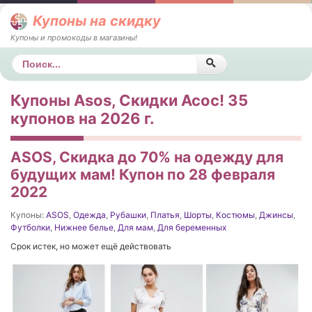
Купоны на скидку
Купоны и промокоды в магазины!
Поиск
Купоны Asos, Скидки Асос! 35
купонов на 2026 г.
ASOS, Скидка до 70% на одежду для
будущих мам! Купон по 28 февраля
2022
Купоны:
ASOS
,
Одежда
,
Рубашки
,
Платья
,
Шорты
,
Костюмы
,
Джинсы
,
Футболки
,
Нижнее белье
,
Для мам
,
Для беременных
Срок истек, но может ещё действовать