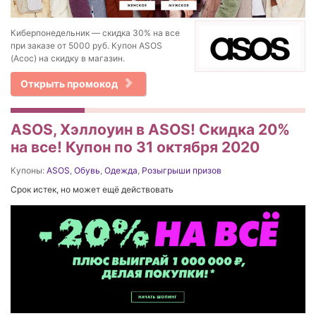
Киберпонедельник — скидка 30% на все
при заказе от 5000 руб. Купон ASOS
(Асос) на скидку в магазин.
Открыть промокод
ASOS, Хэллоуин в ASOS! Скидка 20%
на все! Купон по 31 октября 2020
Купоны:
ASOS
,
Обувь
,
Одежда
,
Розыгрыши призов
Срок истек, но может ещё действовать