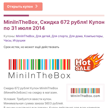
Открыть купон
MiniInTheBox, Скидка 672 рубля! Купон
по 31 июля 2014
Купоны:
MiniInTheBox
,
Для детей
,
Для спорта
,
Для дома
,
Компьютеры
,
Часы
,
Игрушки
Срок истек, но может ещё действовать
Скидка 672 рубля! Купон MiniInTheBox
(МиниИнЗеБокс) на скидку в магазин.
Условия: Требуется ввести купон.
Минимальная сумма заказа 5603 рублей.
В акции участвуют все товары. Купон действует для всех клиентов