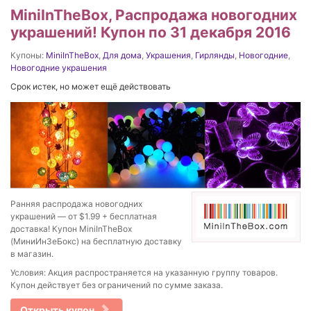
MiniInTheBox, Распродажа новогодних
украшений! Купон по 31 декабря 2016
Купоны:
MiniInTheBox
,
Для дома
,
Украшения
,
Гирлянды
,
Новогодние
,
Новогодние украшения
Срок истек, но может ещё действовать
Ранняя распродажа новогодних
украшений — от $1.99 + бесплатная
доставка! Купон MiniInTheBox
(МиниИнЗеБокс) на бесплатную доставку
в магазин.
Условия: Акция распространяется на указанную группу товаров.
Купон действует без ограничений по сумме заказа.
Открыть купон