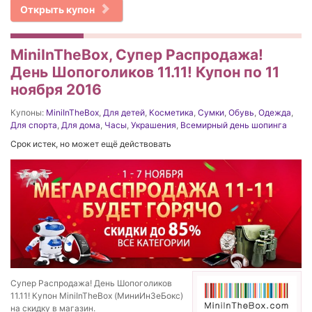
Открыть купон
MiniInTheBox, Супер Распродажа!
День Шопоголиков 11.11! Купон по 11
ноября 2016
Купоны:
MiniInTheBox
,
Для детей
,
Косметика
,
Сумки
,
Обувь
,
Одежда
,
Для спорта
,
Для дома
,
Часы
,
Украшения
,
Всемирный день шопинга
Срок истек, но может ещё действовать
Супер Распродажа! День Шопоголиков
11.11! Купон MiniInTheBox (МиниИнЗеБокс)
на скидку в магазин.