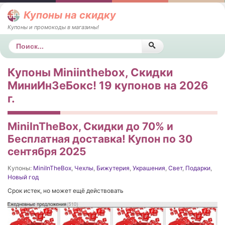
Купоны на скидку
Купоны и промокоды в магазины!
Поиск
Купоны Miniinthebox, Скидки
МиниИнЗеБокс! 19 купонов на 2026
г.
MiniInTheBox, Скидки до 70% и
Бесплатная доставка! Купон по 30
сентября 2025
Купоны:
MiniInTheBox
,
Чехлы
,
Бижутерия
,
Украшения
,
Свет
,
Подарки
,
Новый год
Срок истек, но может ещё действовать