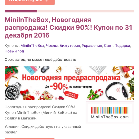
MiniInTheBox, Новогодняя
распродажа! Скидки 90%! Купон по 31
декабря 2016
Купоны:
MiniInTheBox
,
Чехлы
,
Бижутерия
,
Украшения
,
Свет
,
Подарки
,
Новый год
Срок истек, но может ещё действовать
Новогодняя распродажа! Скидки 90%!
Купон MiniInTheBox (МиниИнЗеБокс) на
скидку в магазин.
Условия: Скидки действуют на указанный
раздел