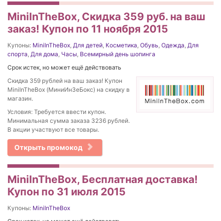
MiniInTheBox, Скидка 359 руб. на ваш
заказ! Купон по 11 ноября 2015
Купоны:
MiniInTheBox
,
Для детей
,
Косметика
,
Обувь
,
Одежда
,
Для
спорта
,
Для дома
,
Часы
,
Всемирный день шопинга
Срок истек, но может ещё действовать
Скидка 359 рублей на ваш заказ! Купон
MiniInTheBox (МиниИнЗеБокс) на скидку в
магазин.
Условия: Требуется ввести купон.
Минимальная сумма заказа 3236 рублей.
В акции участвуют все товары.
Открыть промокод
MiniInTheBox, Бесплатная доставка!
Купон по 31 июля 2015
Купоны:
MiniInTheBox