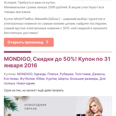
Условия: Требуется ввести купон.
Минимальная сумма заказа 3595 рублей. В акции участвуют все
товары магазина.
Купон MiniInTheBox (МиниИнЗеБокс) - широкий выбор гаджетов и
электронных новинок по самым низким ценам; найдите последние,
самый крутые электронные новинки с 50%-ной скидкой и закажите
бесплатную доставку!
Открыть промокод
MONDIGO, Скидки до 50%! Купон по 31
января 2016
Купоны:
MONDIGO
,
Одежда
,
Платья
,
Рубашки
,
Толстовки
,
Джинсы
,
Костюмы
,
Футболки
,
Юбки
,
Куртки
,
Шорты
,
Большие размеры
,
Для
полных
,
Новогодние
Срок истек, но может ещё действовать