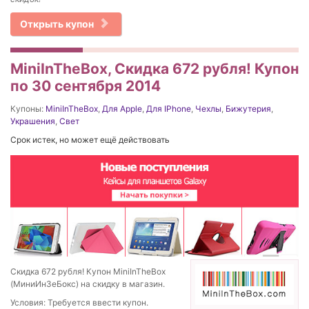
Открыть купон
MiniInTheBox, Скидка 672 рубля! Купон
по 30 сентября 2014
Купоны:
MiniInTheBox
,
Для Apple
,
Для IPhone
,
Чехлы
,
Бижутерия
,
Украшения
,
Свет
Срок истек, но может ещё действовать
Скидка 672 рубля! Купон MiniInTheBox
(МиниИнЗеБокс) на скидку в магазин.
Условия: Требуется ввести купон.