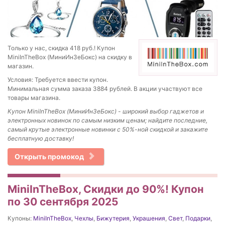
Только у нас, скидка 418 руб.! Купон
MiniInTheBox (МиниИнЗеБокс) на скидку в
магазин.
Условия: Требуется ввести купон.
Минимальная сумма заказа 3884 рублей. В акции участвуют все
товары магазина.
Купон MiniInTheBox (МиниИнЗеБокс) - широкий выбор гаджетов и
электронных новинок по самым низким ценам; найдите последние,
самый крутые электронные новинки с 50%-ной скидкой и закажите
бесплатную доставку!
Открыть промокод
MiniInTheBox, Скидки до 90%! Купон
по 30 сентября 2025
Купоны:
MiniInTheBox
,
Чехлы
,
Бижутерия
,
Украшения
,
Свет
,
Подарки
,