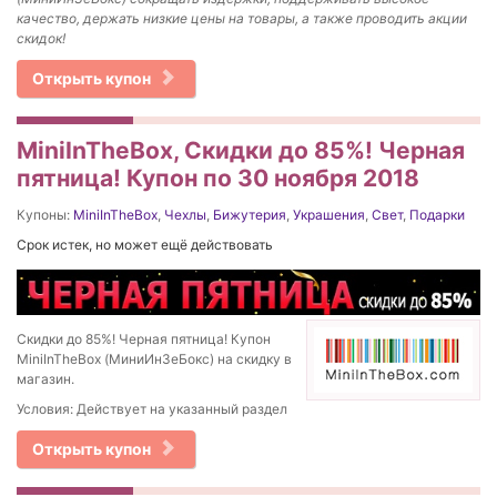
качество, держать низкие цены на товары, а также проводить акции
скидок!
Открыть купон
MiniInTheBox, Скидки до 85%! Черная
пятница! Купон по 30 ноября 2018
Купоны:
MiniInTheBox
,
Чехлы
,
Бижутерия
,
Украшения
,
Свет
,
Подарки
Срок истек, но может ещё действовать
Скидки до 85%! Черная пятница! Купон
MiniInTheBox (МиниИнЗеБокс) на скидку в
магазин.
Условия: Действует на указанный раздел
Открыть купон