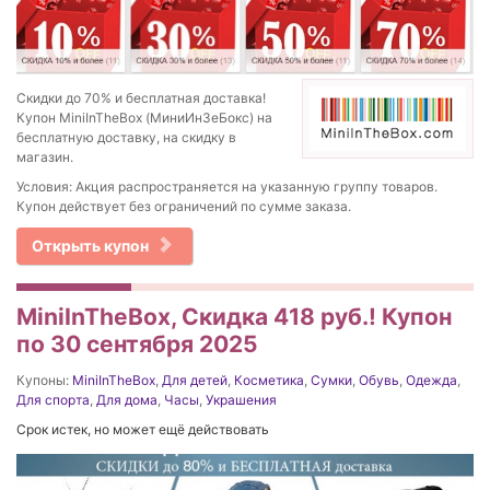
Скидки до 70% и бесплатная доставка!
Купон MiniInTheBox (МиниИнЗеБокс) на
бесплатную доставку, на скидку в
магазин.
Условия: Акция распространяется на указанную группу товаров.
Купон действует без ограничений по сумме заказа.
Открыть купон
MiniInTheBox, Скидка 418 руб.! Купон
по 30 сентября 2025
Купоны:
MiniInTheBox
,
Для детей
,
Косметика
,
Сумки
,
Обувь
,
Одежда
,
Для спорта
,
Для дома
,
Часы
,
Украшения
Срок истек, но может ещё действовать