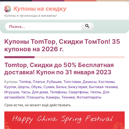
Купоны на скидку
Купоны и промокоды в магазины!
Поиск
Купоны TomTop, Скидки ТомТоп! 35
купонов на 2026 г.
Tomtop, Скидки до 50% Бесплатная
доставка! Купон по 31 января 2023
Купоны:
Tomtop
,
Платья
,
Рубашки
,
Толстовки
,
Джинсы
,
Костюмы
,
Куртки
,
Шорты
,
Обувь
,
Сумки
,
Белье
,
Бижутерия
,
Бытовая техника
,
Игрушки
,
Часы
,
Для дома
,
Телефоны
,
Смартфоны
,
Чехлы
,
Для
автомобиля
,
Планшеты
,
Камеры
,
Техника
,
Фотоаппараты
Срок истек, но может ещё действовать