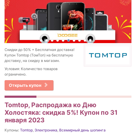
Скидки до 50% + Бесплатная доставка!
Купон Tomtop (ТомТоп) на бесплатную
доставку, на скидку в магазин.
Условия: Количество товаров
ограничено.
Открыть купон
Tomtop, Распродажа ко Дню
Холостяка: скидка 5%! Купон по 31
января 2023
Купоны:
Tomtop
,
Электроника
,
Всемирный день шопинга