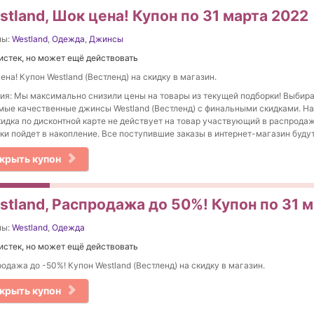
tland, Шок цена! Купон по 31 марта 2022
ны:
Westland
,
Одежда
,
Джинсы
истек, но может ещё действовать
ена! Купон Westland (Вестленд) на скидку в магазин.
ия: Мы максимально снизили цены на товары из текущей подборки! Выбир
ые качественные джинсы Westland (Вестленд) с финальными скидками. Н
кидка по дисконтной карте не действует на товар участвующий в распрода
ки пойдет в накопление. Все поступившие заказы в интернет-магазин буду
крыть купон
stland, Распродажа до 50%! Купон по 31 
ны:
Westland
,
Одежда
истек, но может ещё действовать
одажа до -50%! Купон Westland (Вестленд) на скидку в магазин.
крыть купон