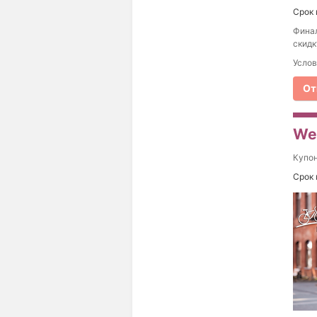
Срок 
Финал
скидк
Услов
От
Wes
Купо
Срок 