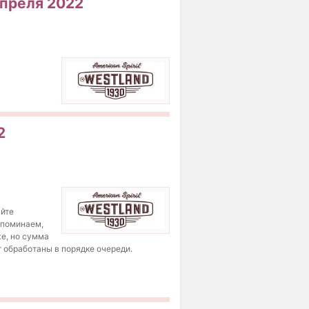
апреля 2022
2
айте
апоминаем,
же, но сумма
т обработаны в порядке очереди.