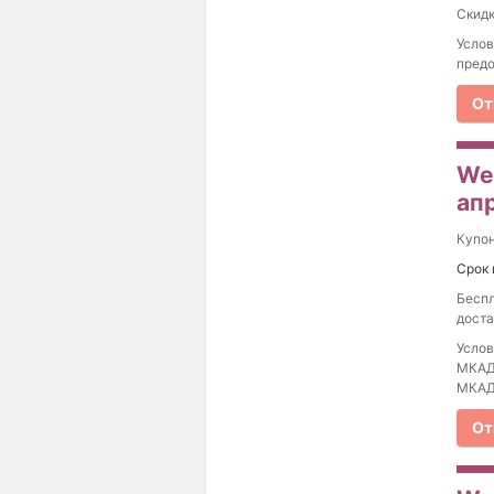
Скидк
Услов
предо
От
We
ап
Купо
Срок 
Беспл
доста
Услов
МКАД 
МКАД 
От