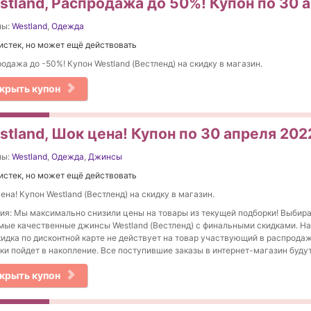
stland, Распродажа до 50%! Купон по 30 
ны:
Westland
,
Одежда
истек, но может ещё действовать
одажа до -50%! Купон Westland (Вестленд) на скидку в магазин.
крыть купон
stland, Шок цена! Купон по 30 апреля 202
ны:
Westland
,
Одежда
,
Джинсы
истек, но может ещё действовать
ена! Купон Westland (Вестленд) на скидку в магазин.
ия: Мы максимально снизили цены на товары из текущей подборки! Выбир
ые качественные джинсы Westland (Вестленд) с финальными скидками. Н
кидка по дисконтной карте не действует на товар участвующий в распрода
ки пойдет в накопление. Все поступившие заказы в интернет-магазин буду
крыть купон