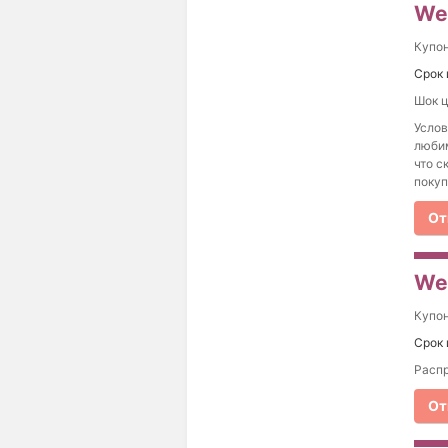
We
Купо
Срок 
Шок ц
Услов
любим
что с
покуп
От
We
Купо
Срок 
Распр
От