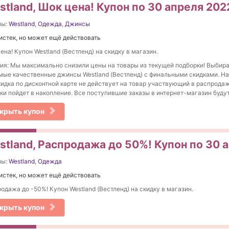
stland, Шок цена! Купон по 30 апреля 202
ны:
Westland
,
Одежда
,
Джинсы
истек, но может ещё действовать
ена! Купон Westland (Вестленд) на скидку в магазин.
ия: Мы максимально снизили цены на товары из текущей подборки! Выбир
ые качественные джинсы Westland (Вестленд) с финальными скидками. Н
кидка по дисконтной карте не действует на товар участвующий в распрода
ки пойдет в накопление. Все поступившие заказы в интернет-магазин буду
крыть купон
stland, Распродажа до 50%! Купон по 30 
ны:
Westland
,
Одежда
истек, но может ещё действовать
одажа до -50%! Купон Westland (Вестленд) на скидку в магазин.
крыть купон