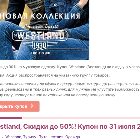
и до 90% на мужскую одежду! Купон Westland (Вестленд) на скидку в магаз
ия: Акция распространяется на указанную группу товаров.
ассических сорочек для офиса и праздничных выходов до разноцветных кл
е, реализовано в трех разных линях для мужчин Не упустите возможность
у году, корпоративной вечеринке или на повседневную носку!
крыть купон
tland, Скидки до 50%! Купон по 31 июля 
ны:
Westland
,
Туризм
,
Путешествия
,
Одежда