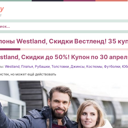
у
!
к
поны Westland, Скидки Вестленд! 35 куп
stland, Скидки до 50%! Купон по 30 апрел
ны:
Westland
,
Платья
,
Рубашки
,
Толстовки
,
Джинсы
,
Костюмы
,
Футболки
,
Юб
истек, но может ещё действовать