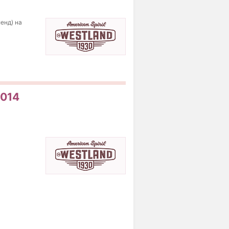
енд) на
2014