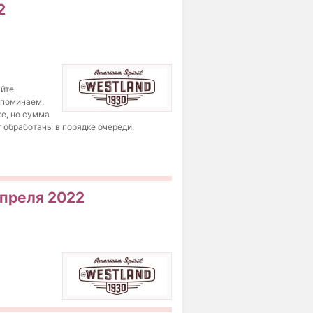
2
айте
апоминаем,
же, но сумма
т обработаны в порядке очереди.
апреля 2022