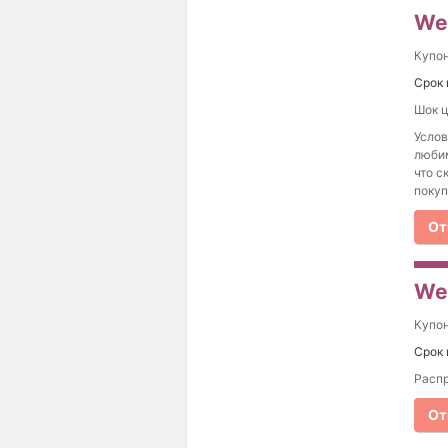
Wes
Купо
Срок 
Шок ц
Услов
любим
что с
покуп
От
We
Купо
Срок 
Распр
От