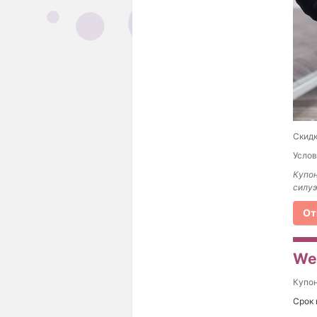
Скидк
Услов
Купон
силуэ
От
We
Купо
Срок 