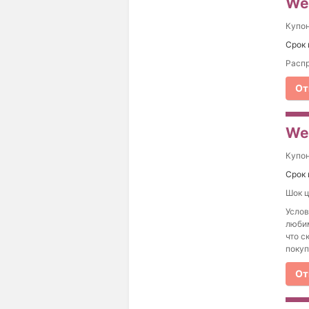
We
Купо
Срок 
Распр
От
We
Купо
Срок 
Шок ц
Услов
любим
что с
покуп
От