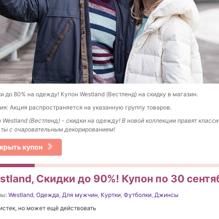
и до 80% на одежду! Купон Westland (Вестленд) на скидку в магазин.
ия: Акция распространяется на указанную группу товаров.
 Westland (Вестленд) - скидки на одежду! В новой коллекции правят класс
ты с очаровательным декорированием!
крыть купон
stland, Скидки до 90%! Купон по 30 сентя
ны:
Westland
,
Одежда
,
Для мужчин
,
Куртки
,
Футболки
,
Джинсы
истек, но может ещё действовать