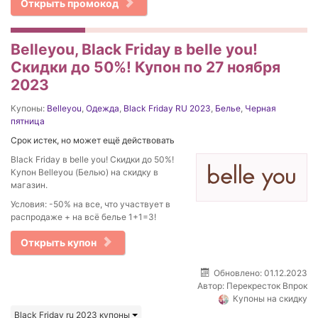
Открыть промокод
Belleyou, Black Friday в belle you!
Скидки до 50%! Купон по 27 ноября
2023
Купоны:
Belleyou
,
Одежда
,
Black Friday RU 2023
,
Белье
,
Черная
пятница
Срок истек, но может ещё действовать
Black Friday в belle you! Скидки до 50%!
Купон Belleyou (Белью) на скидку в
магазин.
Условия: -50% на все, что участвует в
распродаже + на всё белье 1+1=3!
Открыть купон
Обновлено: 01.12.2023
Автор:
Перекресток Впрок
Купоны на скидку
Black Friday ru 2023 купоны