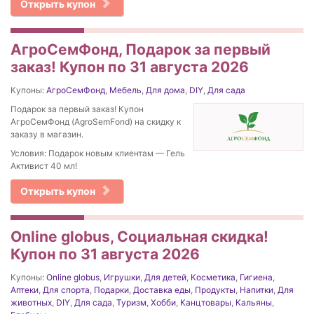
Открыть купон
АгроСемФонд, Подарок за первый
заказ! Купон по 31 августа 2026
Купоны:
АгроСемФонд
,
Мебель
,
Для дома
,
DIY
,
Для сада
Подарок за первый заказ! Купон
АгроСемФонд (AgroSemFond) на скидку к
заказу в магазин.
Условия: Подарок новым клиентам — Гель
Активист 40 мл!
Открыть купон
Online globus, Социальная скидка!
Купон по 31 августа 2026
Купоны:
Online globus
,
Игрушки
,
Для детей
,
Косметика
,
Гигиена
,
Аптеки
,
Для спорта
,
Подарки
,
Доставка еды
,
Продукты
,
Напитки
,
Для
животных
,
DIY
,
Для сада
,
Туризм
,
Хобби
,
Канцтовары
,
Кальяны
,