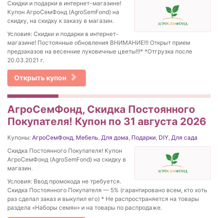
Скидки и подарки в интернет-магазине!
Купон АгроСемФонд (AgroSemFond) на
скидку, на скидку к заказу в магазин.
Условия: Скидки и подарки в интернет-
магазине! Постоянные обновления ВНИМАНИЕ!!! Открыт прием
предзаказов на весенние луковичные цветы!!!* *Отгрузка после
20.03.2021 г.
Открыть купон
АгроСемФонд, Скидка Постоянного
Покупателя! Купон по 31 августа 2026
Купоны:
АгроСемФонд
,
Мебель
,
Для дома
,
Подарки
,
DIY
,
Для сада
Скидка Постоянного Покупателя! Купон
АгроСемФонд (AgroSemFond) на скидку в
магазин.
Условия: Ввод промокода не требуется.
Скидка Постоянного Покупателя — 5% (гарантировано всем, кто хоть
раз сделал заказ и выкупил его) * Не распространяется на товары
раздела «Наборы семян» и на товары по распродаже.