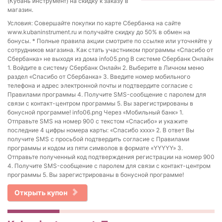
(Кубань инструмент) на скидку к заказу в
магазин.
Условия: Совершайте покупки по карте Сбербанка на сайте
www.kubaninstrument.ru и получайте скидку до 50% в обмен на
бонусы. * Полные правила акции смотрите по ссылке или уточняйте у
сотрудников магазина. Как стать участником программы «Спасибо от
Сбербанка» не выходя из дома info05.png В системе Сбербанк Онлайн
1. Войдите в систему Сбербанк Онлайн 2. Выберите в Личном меню
раздел «Спасибо от Сбербанка» 3. Введите номер мобильного
телефона и адрес электронной почты и подтвердите согласие с
Правилами программы 4. Получите SMS-сообщение с паролем для
связи с контакт-центром программы 5. Вы зарегистрированы в
бонусной программе! info06.png Через «Мобильный банк» 1.
Отправьте SMS на номер 900 с текстом «Спасибо» и укажите
последние 4 цифры номера карты: «Спасибо хххх» 2. В ответ Вы
получите SMS с просьбой подтвердить согласие с Правилами
программы и кодом из пяти символов в формате «YYYYY» 3.
Отправьте полученный код подтверждения регистрации на номер 900
4. Получите SMS-сообщение с паролем для связи с контакт-центром
программы 5. Вы зарегистрированы в бонусной программе!
Открыть купон