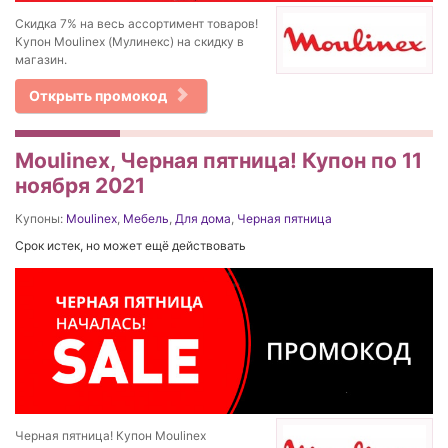
Скидка 7% на весь ассортимент товаров!
Купон Moulinex (Мулинекс) на скидку в
магазин.
Открыть промокод
Moulinex, Черная пятница! Купон по 11
ноября 2021
Купоны:
Moulinex
,
Мебель
,
Для дома
,
Черная пятница
Срок истек, но может ещё действовать
Черная пятница! Купон Moulinex