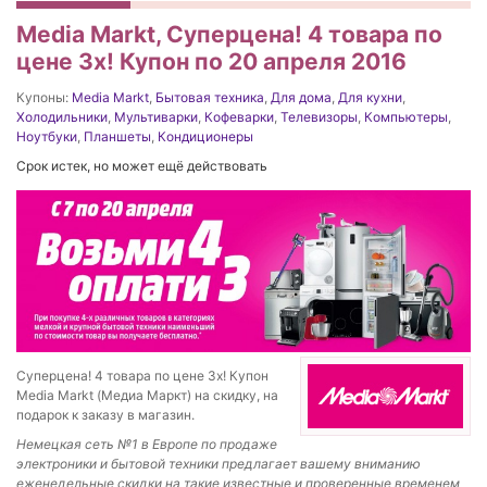
Media Markt, Суперцена! 4 товара по
цене 3х! Купон по 20 апреля 2016
Купоны:
Media Markt
,
Бытовая техника
,
Для дома
,
Для кухни
,
Холодильники
,
Мультиварки
,
Кофеварки
,
Телевизоры
,
Компьютеры
,
Ноутбуки
,
Планшеты
,
Кондиционеры
Срок истек, но может ещё действовать
Суперцена! 4 товара по цене 3х! Купон
Media Markt (Медиа Маркт) на скидку, на
подарок к заказу в магазин.
Немецкая сеть №1 в Европе по продаже
электроники и бытовой техники предлагает вашему вниманию
еженедельные скидки на такие известные и проверенные временем