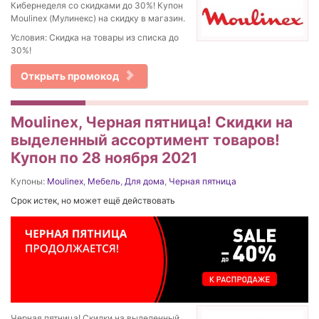
Кибернеделя со скидками до 30%! Купон
Moulinex (Мулинекс) на скидку в магазин.
Условия: Скидка на товары из списка до
30%!
Открыть промокод
Moulinex, Черная пятница! Скидки на
выделенный ассортимент товаров!
Купон по 28 ноября 2021
Купоны:
Moulinex
,
Мебель
,
Для дома
,
Черная пятница
Срок истек, но может ещё действовать
Черная пятница! Скидки на выделенный