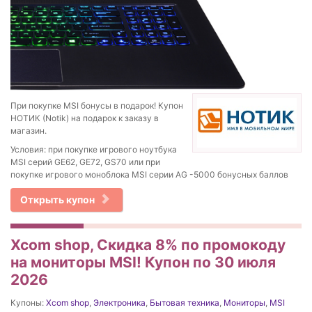
При покупке MSI бонусы в подарок! Купон
НОТИК (Notik) на подарок к заказу в
магазин.
Условия: при покупке игрового ноутбука
MSI серий GE62, GE72, GS70 или при
покупке игрового моноблока MSI серии AG -5000 бонусных баллов
Открыть купон
Xcom shop, Скидка 8% по промокоду
на мониторы MSI! Купон по 30 июля
2026
Купоны:
Xcom shop
,
Электроника
,
Бытовая техника
,
Мониторы
,
MSI