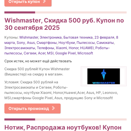
Открыть купон
Wishmaster, Скидка 500 руб. Купон по
30 сентября 2025
Купоны:
Wishmaster
,
Электроника
,
Бытовая техника
,
23 февраля
,
8
марта
,
Sony
,
Asus
,
Смартфоны
,
Ноутбуки
,
Пылесосы
,
Самокаты
,
Электросамокаты
,
Телефоны
,
Xiaomi
,
Honor
,
HUAWEI
,
Роботы-
пылесосы
,
Сегвеи
,
Acer
,
MSI
,
Google Pixel
,
Microsoft
Срок истек, но может ещё действовать
Скидка 500 рублей! Купон Wishmaster
(Вишмастер) на скидку в магазин.
Условия: Скидка 500 рублей на
Электросамокаты и Сегвеи, Роботы-
пылесосы, ноутбуки Xiaomi, Honor,Huawei,Acer, Asus, HP, Leonovo,
MSI,смартфоны Google Pixel, Asus, продукцию Sony и Microsoft!
Открыть промокод
Нотик, Распродажа ноутбуков! Купон