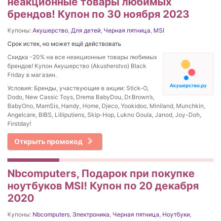
неакционные товары любимых
брендов! Купон по 30 ноября 2023
Купоны:
Акушерство
,
Для детей
,
Черная пятница
,
MSI
Срок истек, но может ещё действовать
Скидка -20% на все неакционные товары любимых
брендов! Купон Акушерство (Akusherstvo) Black
Friday в магазин.
Условия: Бренды, участвующие в акции: Stick-O,
Dodo, New Cassic Toys, Drema BabyDou, Dr.Brown’s,
BabyOno, MamSis, Handy, Home, Djeco, Yookidoo, Miniland, Munchkin,
Angelcare, BIBS, Lilliputiens, Skip-Hop, Lukno Goula, Janod, Joy-Doh,
Firstday!
Открыть промокод
Nbcomputers, Подарок при покупке
ноутбуков MSI! Купон по 20 декабря
2020
Купоны:
Nbcomputers
,
Электроника
,
Черная пятница
,
Ноутбуки
,