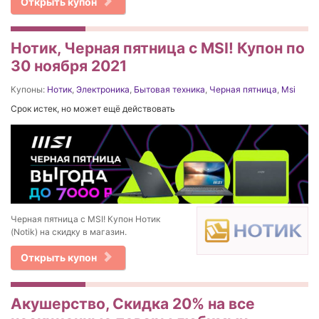
Открыть купон
Нотик, Черная пятница с MSI! Купон по
30 ноября 2021
Купоны:
Нотик
,
Электроника
,
Бытовая техника
,
Черная пятница
,
Msi
Срок истек, но может ещё действовать
Черная пятница с MSI! Купон Нотик
(Notik) на скидку в магазин.
Открыть купон
Акушерство, Скидка 20% на все