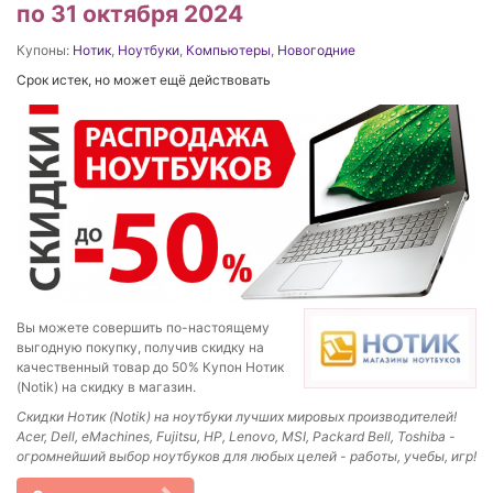
по 31 октября 2024
Купоны:
Нотик
,
Ноутбуки
,
Компьютеры
,
Новогодние
Срок истек, но может ещё действовать
Вы можете совершить по-настоящему
выгодную покупку, получив скидку на
качественный товар до 50% Купон Нотик
(Notik) на скидку в магазин.
Скидки Нотик (Notik) на ноутбуки лучших мировых производителей!
Acer, Dell, eMachines, Fujitsu, HP, Lenovo, MSI, Packard Bell, Toshiba -
огромнейший выбор ноутбуков для любых целей - работы, учебы, игр!