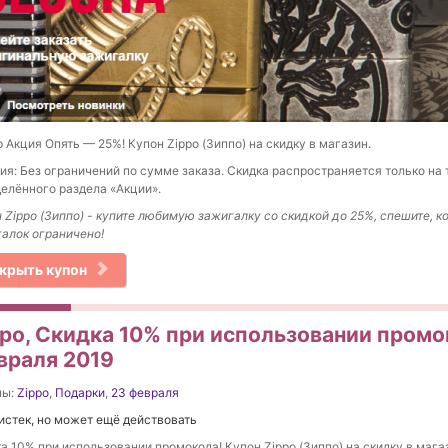
 Акция Опять — 25%! Купон Zippo (Зиппо) на скидку в магазин.
ия: Без ограничений по сумме заказа. Скидка распространяется только на 
елённого раздела «Акции».
 Zippo (Зиппо) - купите любимую зажигалку со скидкой до 25%, спешите, к
алок ограничено!
крыть купон
ppo, Скидка 10% при использовании промо
враля 2019
ны:
Zippo
,
Подарки
,
23 февраля
истек, но может ещё действовать
а 10% при использовании промокода! Купон Zippo (Зиппо) на скидку в мага