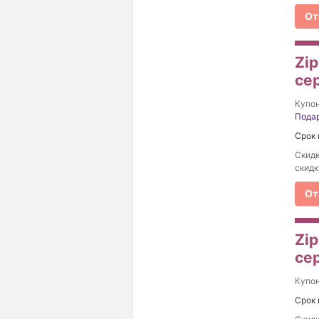
От
Zi
се
Купо
Пода
Срок 
Скидк
скидк
От
Zi
се
Купо
Срок 