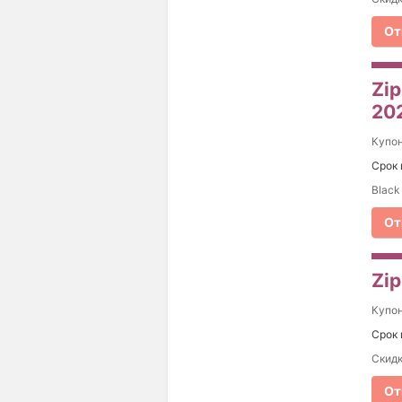
От
Zip
20
Купо
Срок 
Black
От
Zi
Купо
Срок 
Скидк
От