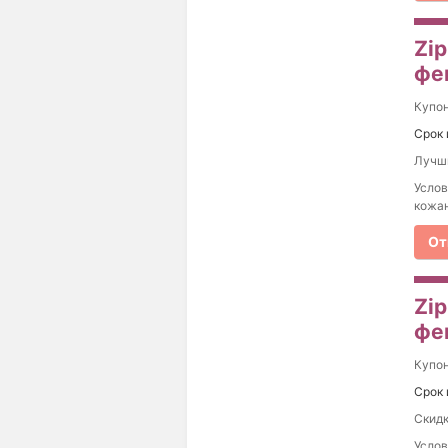
Zi
фе
Купо
Срок 
Лучши
Услов
кожан
От
Zip
фе
Купо
Срок 
Скидк
Услов