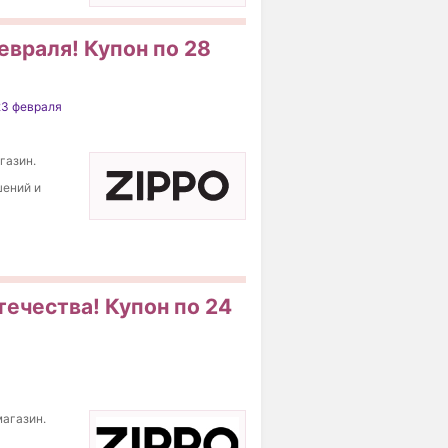
евраля! Купон по 28
23 февраля
газин.
шений и
течества! Купон по 24
магазин.