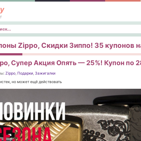
у
!
к
поны Zippo, Скидки Зиппо! 35 купонов на
ppo, Супер Акция Опять — 25%! Купон по 
ны:
Zippo
,
Подарки
,
Зажигалки
истек, но может ещё действовать