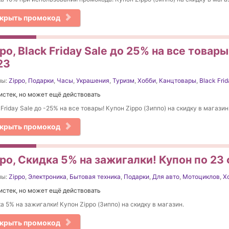
крыть промокод
po, Black Friday Sale до 25% на все товар
23
ны:
Zippo
,
Подарки
,
Часы
,
Украшения
,
Туризм
,
Хобби
,
Канцтовары
,
Black Fri
истек, но может ещё действовать
 Friday Sale до -25% на все товары! Купон Zippo (Зиппо) на скидку в магазин
крыть промокод
ppo, Скидка 5% на зажигалки! Купон по 23
ны:
Zippo
,
Электроника
,
Бытовая техника
,
Подарки
,
Для авто
,
Мотоциклов
,
Х
истек, но может ещё действовать
а 5% на зажигалки! Купон Zippo (Зиппо) на скидку в магазин.
крыть промокод