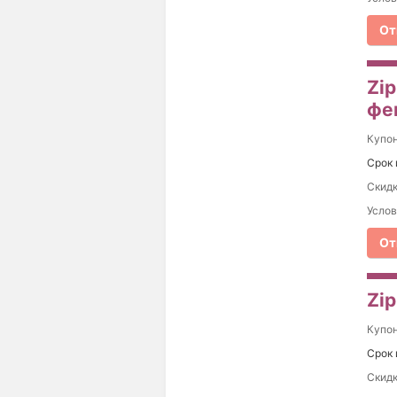
От
Zip
фе
Купо
Срок 
Скидк
Услов
От
Zip
Купо
Срок 
Скидк