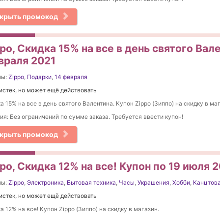
крыть промокод
po, Скидка 15% на все в день святого Вале
враля 2021
ны:
Zippo
,
Подарки
,
14 февраля
истек, но может ещё действовать
а 15% на все в день святого Валентина. Купон Zippo (Зиппо) на скидку в ма
ия: Без ограничений по сумме заказа. Требуется ввести купон!
крыть промокод
po, Скидка 12% на все! Купон по 19 июля 
ны:
Zippo
,
Электроника
,
Бытовая техника
,
Часы
,
Украшения
,
Хобби
,
Канцтов
истек, но может ещё действовать
а 12% на все! Купон Zippo (Зиппо) на скидку в магазин.