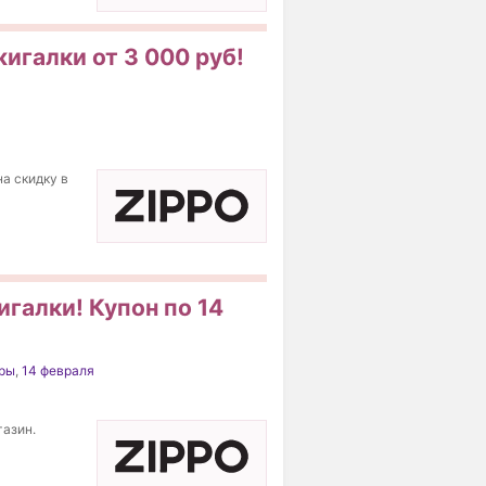
жигалки от 3 000 руб!
на скидку в
игалки! Купон по 14
ры
,
14 февраля
газин.