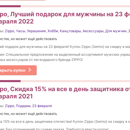
ppo, Лучший подарок для мужчины на 23 ф
враля 2022
ны:
Zippo
,
Часы
,
Украшения
,
Хобби
,
Канцтовары
,
Аксессуары
,
Для мужчин
,
истек, но может ещё действовать
й подарок для мужчины на 23 февраля! Купон Zippo (Зиппо) на скидку в ма
ия: Специальное предложение на выделенный ассортимент мужских укра
ых аксессуаров от легендарного бренда ZIPPO!
крыть купон
po, Скидка 15% на все в день защитника о
враля 2021
ны:
Zippo
,
Подарки
,
23 февраля
истек, но может ещё действовать
а 15% на все в день защитника отечества! Купон Zippo (Зиппо) на скидку в 
ия: Без ограничений по сумме заказа. Требуется ввести купон!