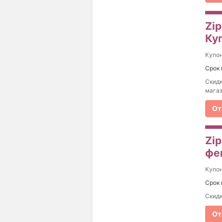
Zip
Ку
Купо
Срок 
Скидк
магаз
От
Zip
фе
Купо
Срок 
Скидк
От