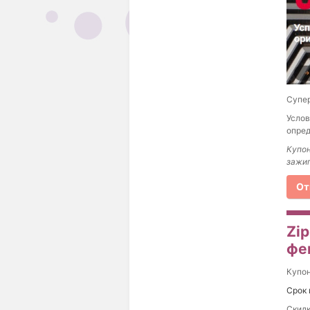
Супер
Услов
опред
Купон
зажиг
От
Zi
фе
Купо
Срок 
Скидк