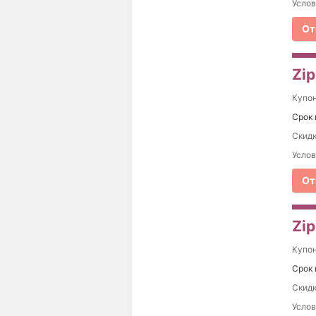
Услов
От
Zip
Купо
Срок 
Скидк
Услов
От
Zip
Купо
Срок 
Скидк
Услов