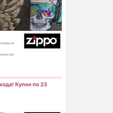
товары из
оличество
кода! Купон по 23
зин.