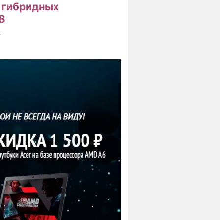
е гибридных
8
r