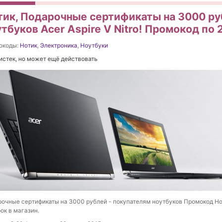
тик, Подарочные сертификаты на 3000 ру
тбуков Acer Aspire V Nitro! Промокод по 
окоды:
Нотик
,
Электроника
,
Ноутбуки
истек, но может ещё действовать
очные сертификаты на 3000 рублей - покупателям ноутбуков Промокод Нот
ок в магазин.