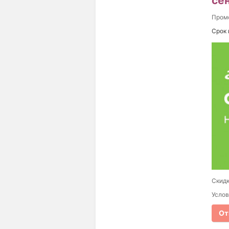
се
Пром
Срок 
Скидк
Услов
От