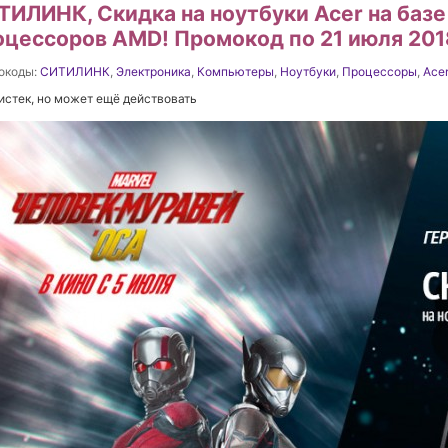
ТИЛИНК, Cкидка на ноутбуки Acer на баз
оцессоров AMD! Промокод по 21 июля 201
окоды:
СИТИЛИНК
,
Электроника
,
Компьютеры
,
Ноутбуки
,
Процессоры
,
Ace
истек, но может ещё действовать