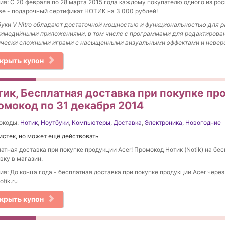
ия: С 20 февраля по 28 марта 2015 года каждому покупателю одного из роск
е - подарочный сертификат НОТИК на 3 000 рублей!
уки V Nitro обладают достаточной мощностью и функциональностью для 
имедийными приложениями, в том числе с программами для редактирован
чески сложными играми с насыщенными визуальными эффектами и неверо
крыть купон
тик, Бесплатная доставка при покупке пр
омокод по 31 декабря 2014
окоды:
Нотик
,
Ноутбуки
,
Компьютеры
,
Доставка
,
Электроника
,
Новогодние
истек, но может ещё действовать
атная доставка при покупке продукции Acer! Промокод Нотик (Notik) на бе
вку в магазин.
ия: До конца года - бесплатная доставка при покупке продукции Acer через
otik.ru
крыть купон