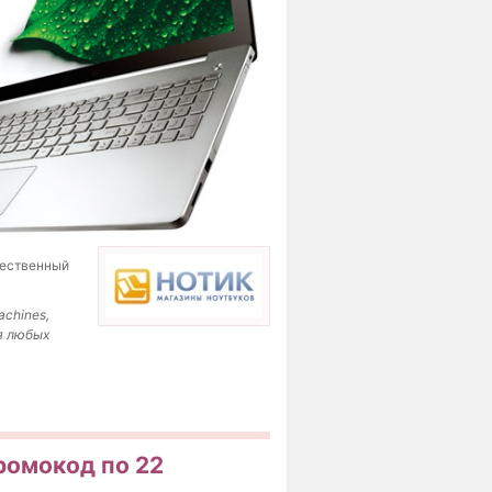
чественный
achines,
ля любых
ромокод по 22