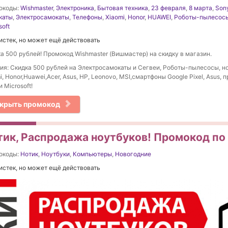
окоды:
Wishmaster
,
Электроника
,
Бытовая техника
,
23 февраля
,
8 марта
,
Son
каты
,
Электросамокаты
,
Телефоны
,
Xiaomi
,
Honor
,
HUAWEI
,
Роботы-пылесос
soft
истек, но может ещё действовать
а 500 рублей! Промокод Wishmaster (Вишмастер) на скидку в магазин.
ия: Скидка 500 рублей на Электросамокаты и Сегвеи, Роботы-пылесосы, н
i, Honor,Huawei,Acer, Asus, HP, Leonovo, MSI,смартфоны Google Pixel, Asus,
и Microsoft!
крыть промокод
тик, Распродажа ноутбуков! Промокод по 
окоды:
Нотик
,
Ноутбуки
,
Компьютеры
,
Новогодние
истек, но может ещё действовать