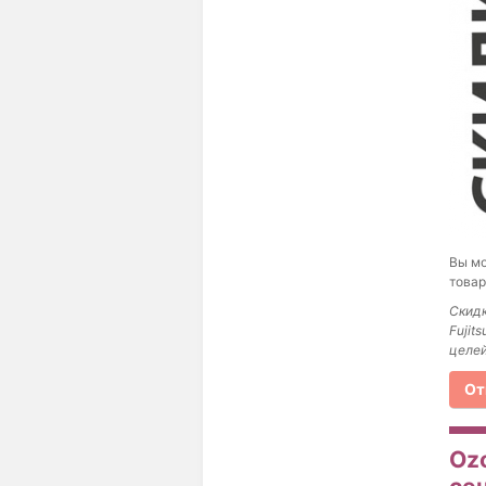
Вы мо
товар
Скидк
Fujit
целей
От
Oz