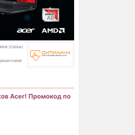
К (Citilink)
 процессоров
ов Acer! Промокод по