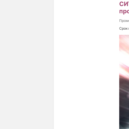
СИ
пр
Пром
Срок 