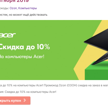
нтября 2019
окоды:
Ozon
,
Компьютеры
истек, но может ещё действовать
а до 10% на компьютеры Acer! Промокод Ozon (ОЗОН) скидка на заказ в ма
ия: Скидка до 10% на компьютеры Acer!
крыть купон