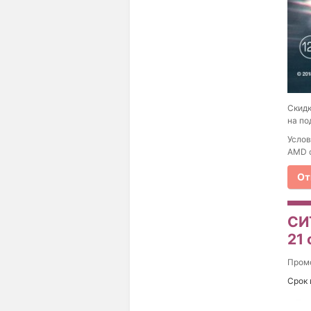
Cкидк
на по
Услов
AMD с
От
СИ
21
Пром
Срок 