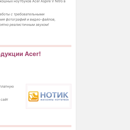
ошных ноутбуков Acer Aspire V Nitro в
работы с требовательными
ия фотографий и видео-файлов,
ятно реалистичным звуком!
одукции Acer!
сплатную
 сайт