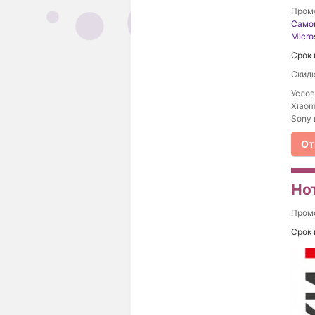
Пром
Само
Micro
Срок 
Скидк
Услов
Xiaom
Sony 
От
Но
Пром
Срок 