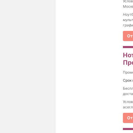
Услов
Москв
Ноутб
мульт
графи
От
Но
Пр
Пром
Срок 
Беспл
доста
Услов
acer.n
От