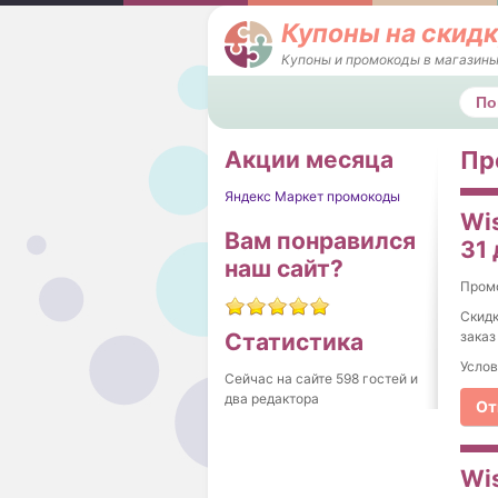
Купоны на скидк
Купоны и промокоды в магазины
Поис
Акции месяца
Пр
Яндекс Маркет промокоды
Wis
Вам понравился
31
наш сайт?
Пром
Скидк
заказ
Статистика
Услов
Сейчас на сайте 598 гостей и
два редактора
От
Wi