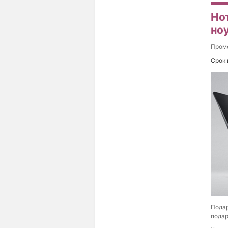
Но
ноу
Пром
Срок 
Подар
подар