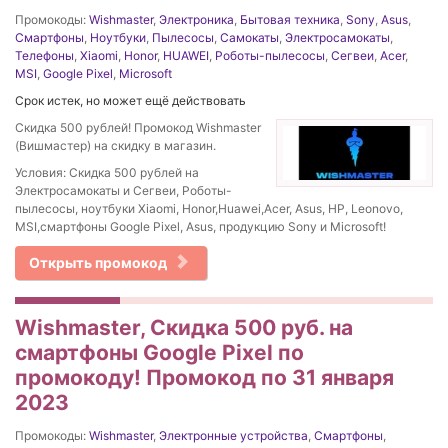
Промокоды:
Wishmaster
,
Электроника
,
Бытовая техника
,
Sony
,
Asus
,
Смартфоны
,
Ноутбуки
,
Пылесосы
,
Самокаты
,
Электросамокаты
,
Телефоны
,
Xiaomi
,
Honor
,
HUAWEI
,
Роботы-пылесосы
,
Сегвеи
,
Acer
,
MSI
,
Google Pixel
,
Microsoft
Срок истек, но может ещё действовать
Скидка 500 рублей! Промокод Wishmaster
(Вишмастер) на скидку в магазин.
Условия: Скидка 500 рублей на
Электросамокаты и Сегвеи, Роботы-
пылесосы, ноутбуки Xiaomi, Honor,Huawei,Acer, Asus, HP, Leonovo,
MSI,смартфоны Google Pixel, Asus, продукцию Sony и Microsoft!
Открыть промокод
Wishmaster, Скидка 500 руб. на
смартфоны Google Pixel по
промокоду! Промокод по 31 января
2023
Промокоды:
Wishmaster
,
Электронные устройства
,
Смартфоны
,