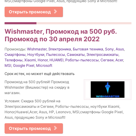
MSI,смартфоны Google Pixel, Asus, продукцию Sony и Microsoft!
Открыть промокод
Wishmaster, Промокод на 500 руб.
Промокод по 30 апреля 2022
Промокоды:
Wishmaster
,
Электроника
,
Бытовая техника
,
Sony
,
Asus
,
Смартфоны
,
Ноутбуки
,
Пылесосы
,
Самокаты
,
Электросамокаты
,
Телефоны
,
Xiaomi
,
Honor
,
HUAWEI
,
Роботы-пылесосы
,
Сегвеи
,
Acer
,
MSI
,
Google Pixel
,
Microsoft
Срок истек, но может ещё действовать
Промокод на 500 рублей! Промокод
Wishmaster (Вишмастер) на скидку в
магазин.
Условия: Скидка 500 рублей на
Электросамокаты и Сегвеи, Роботы-пылесосы, ноутбуки Xiaomi,
Honor,Huawei,Acer, Asus, HP, Leonovo, MSI,смартфоны Google Pixel,
Asus, продукцию Sony и Microsoft!
Открыть промокод