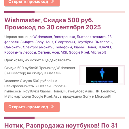
Открыть промокод
Wishmaster, Скидка 500 руб.
Промокод по 30 сентября 2025
Черная пятница:
Wishmaster
,
Электроника
,
Бытовая техника
,
23
февраля
,
8 марта
,
Sony
,
Asus
,
Смартфоны
,
Ноутбуки
,
Пылесосы
,
Самокаты
,
Электросамокаты
,
Телефоны
,
Xiaomi
,
Honor
,
HUAWEI
,
Роботы-пылесосы
,
Сегвеи
,
Acer
,
MSI
,
Google Pixel
,
Microsoft
Срок истек, но может ещё действовать
Скидка 500 рублей! Промокод Wishmaster
(Вишмастер) на скидку в магазин.
Условия: Скидка 500 рублей на
Электросамокаты и Сегвеи, Роботы-
пылесосы, ноутбуки Xiaomi, Honor,Huawei,Acer, Asus, HP, Leonovo,
MSI,смартфоны Google Pixel, Asus, продукцию Sony и Microsoft!
Открыть промокод
Нотик, Распродажа ноутбуков! По 31