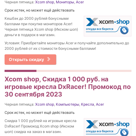
Черная пятница:
Xcom shop
,
Мониторы
,
Acer
Срок истек, но может ещё действовать
Кешбэк до 2000 рублей бонусными
баллами при покупке мониторов Acer!
Черная пятница Xcom shop (Икском шоп)
деньги в подарок в магазин.
Условия: Приобретайте мониторы Acer и получайте дополнительно до
2000 рублей от их стоимости бонусными баллами!
Открыть скидку
Xcom shop, Скидка 1 000 руб. на
игровые кресла DxRacer! Промокод по
30 сентября 2023
Черная пятница:
Xcom shop
,
Компьютеры
,
Кресла
,
Acer
Срок истек, но может ещё действовать
Скидка 1 000 рублей на игровые кресла
DxRacer! Промокод Xcom shop (Икском
шоп) скидка на заказ в магазин.