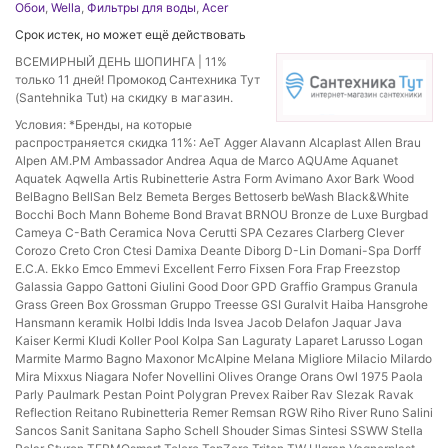
Обои
,
Wella
,
Фильтры для воды
,
Acer
Срок истек, но может ещё действовать
ВСЕМИРНЫЙ ДЕНЬ ШОПИНГА | 11%
только 11 дней! Промокод Сантехника Тут
(Santehnika Tut) на скидку в магазин.
Условия: *Бренды, на которые
распространяется скидка 11%: AeT Agger Alavann Alcaplast Allen Brau
Alpen AM.PM Ambassador Andrea Aqua de Marco AQUAme Aquanet
Aquatek Aqwella Artis Rubinetterie Astra Form Avimano Axor Bark Wood
BelBagno BellSan Belz Bemeta Berges Bettoserb beWash Black&White
Bocchi Boch Mann Boheme Bond Bravat BRNOU Bronze de Luxe Burgbad
Cameya C-Bath Ceramica Nova Cerutti SPA Cezares Clarberg Clever
Corozo Creto Cron Ctesi Damixa Deante Diborg D-Lin Domani-Spa Dorff
E.C.A. Ekko Emco Emmevi Excellent Ferro Fixsen Fora Frap Freezstop
Galassia Gappo Gattoni Giulini Good Door GPD Graffio Grampus Granula
Grass Green Box Grossman Gruppo Treesse GSI Guralvit Haiba Hansgrohe
Hansmann keramik Holbi Iddis Inda Isvea Jacob Delafon Jaquar Java
Kaiser Kermi Kludi Koller Pool Kolpa San Laguraty Laparet Larusso Logan
Marmite Marmo Bagno Maxonor McAlpine Melana Migliore Milacio Milardo
Mira Mixxus Niagara Nofer Novellini Olives Orange Orans Owl 1975 Paola
Parly Paulmark Pestan Point Polygran Prevex Raiber Rav Slezak Ravak
Reflection Reitano Rubinetteria Remer Remsan RGW Riho River Runo Salini
Sancos Sanit Sanitana Sapho Schell Shouder Simas Sintesi SSWW Stella