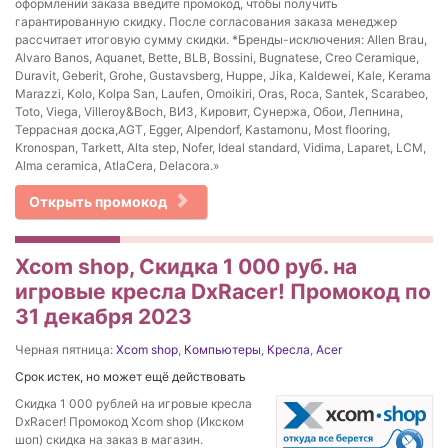
оформлении заказа введите промокод, чтобы получить
гарантированную скидку. После согласования заказа менеджер
рассчитает итоговую сумму скидки. *Бренды-исключения: Allen Brau,
Alvaro Banos, Aquanet, Bette, BLB, Bossini, Bugnatese, Creo Ceramique,
Duravit, Geberit, Grohe, Gustavsberg, Huppe, Jika, Kaldewei, Kale, Kerama
Marazzi, Kolo, Kolpa San, Laufen, Omoikiri, Oras, Roca, Santek, Scarabeo,
Toto, Viega, Villeroy&Boch, ВИЗ, Кировит, Сунержа, Обои, Лепнина,
Террасная доска,AGT, Egger, Alpendorf, Kastamonu, Most flooring,
Kronospan, Tarkett, Alta step, Nofer, Ideal standard, Vidima, Laparet, LCM,
Alma ceramica, AtlaCera, Delacora.»
Открыть промокод
Xcom shop, Скидка 1 000 руб. на
игровые кресла DxRacer! Промокод по
31 декабря 2023
Черная пятница:
Xcom shop
,
Компьютеры
,
Кресла
,
Acer
Срок истек, но может ещё действовать
Скидка 1 000 рублей на игровые кресла
DxRacer! Промокод Xcom shop (Икском
шоп) скидка на заказ в магазин.