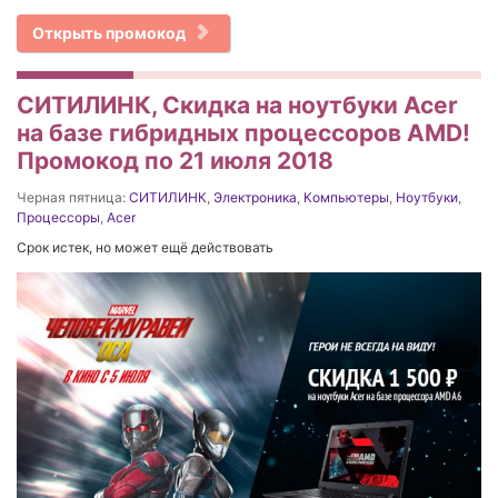
Открыть промокод
СИТИЛИНК, Cкидка на ноутбуки Acer
на базе гибридных процессоров AMD!
Промокод по 21 июля 2018
Черная пятница:
СИТИЛИНК
,
Электроника
,
Компьютеры
,
Ноутбуки
,
Процессоры
,
Acer
Срок истек, но может ещё действовать