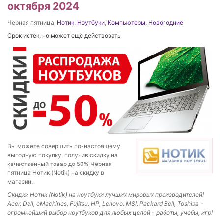
октября 2024
Черная пятница:
Нотик
,
Ноутбуки
,
Компьютеры
,
Новогодние
Срок истек, но может ещё действовать
Вы можете совершить по-настоящему
выгодную покупку, получив скидку на
качественный товар до 50% Черная
пятница Нотик (Notik) на скидку в
магазин.
Скидки Нотик (Notik) на ноутбуки лучших мировых производителей!
Acer, Dell, eMachines, Fujitsu, HP, Lenovo, MSI, Packard Bell, Toshiba -
огромнейший выбор ноутбуков для любых целей - работы, учебы, игр!