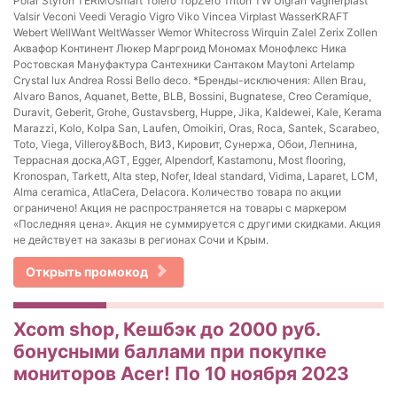
Polar Styron TERMOsmart Tolero TopZero Triton TW Ulgran Vagnerplast
Valsir Veconi Veedi Veragio Vigro Viko Vincea Virplast WasserKRAFT
Webert WellWant WeltWasser Wemor Whitecross Wirquin Zalel Zerix Zollen
Аквафор Континент Люкер Маргроид Мономах Монофлекс Ника
Ростовская Мануфактура Сантехники Сантаком Maytoni Artelamp
Crystal lux Andrea Rossi Bello deco. *Бренды-исключения: Allen Brau,
Alvaro Banos, Aquanet, Bette, BLB, Bossini, Bugnatese, Creo Ceramique,
Duravit, Geberit, Grohe, Gustavsberg, Huppe, Jika, Kaldewei, Kale, Kerama
Marazzi, Kolo, Kolpa San, Laufen, Omoikiri, Oras, Roca, Santek, Scarabeo,
Toto, Viega, Villeroy&Boch, ВИЗ, Кировит, Сунержа, Обои, Лепнина,
Террасная доска,AGT, Egger, Alpendorf, Kastamonu, Most flooring,
Kronospan, Tarkett, Alta step, Nofer, Ideal standard, Vidima, Laparet, LCM,
Alma ceramica, AtlaCera, Delacora. Количество товара по акции
ограничено! Акция не распространяется на товары с маркером
«Последняя цена». Акция не суммируется с другими скидками. Акция
не действует на заказы в регионах Сочи и Крым.
Открыть промокод
Xcom shop, Кешбэк до 2000 руб.
бонусными баллами при покупке
мониторов Acer! По 10 ноября 2023