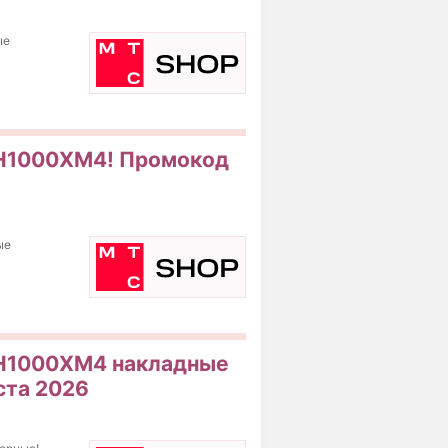
ые
WH1000XM4! Промокод
ые
WH1000XM4 накладные
ста 2026