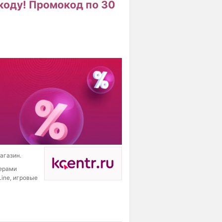
коду! Промокод по 30
агазин.
керами
ne, игровые