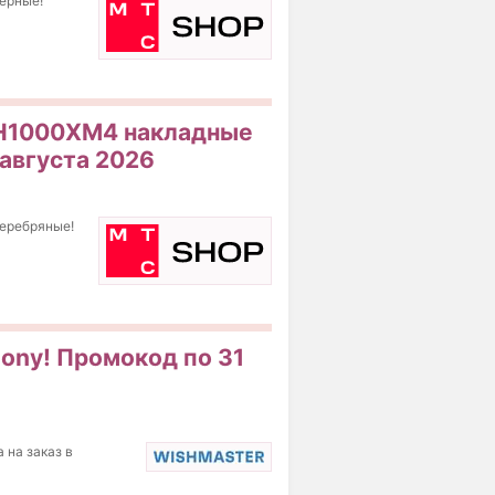
ерные!
WH1000XM4 накладные
августа 2026
еребряные!
Sony! Промокод по 31
 на заказ в