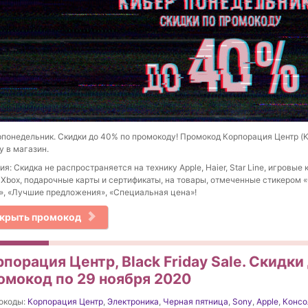
понедельник. Скидки до 40% по промокоду! Промокод Корпорация Центр (K
у в магазин.
ия: Скидка не распространяется на технику Apple, Haier, Star Line, игровые
 Xbox, подарочные карты и сертификаты, на товары, отмеченные стикером
, «Лучшие предложения», «Специальная цена»!
крыть промокод
порация Центр, Black Friday Sale. Скидк
омокод по 29 ноября 2020
окоды:
Корпорация Центр
,
Электроника
,
Черная пятница
,
Sony
,
Apple
,
Консо