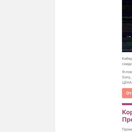
Кибер
скидк
Услов
Sony,
ЦЕНА»
От
Кор
Пр
Пром