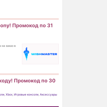
Sony! Промокод по 31
 на заказ в
коду! Промокод по 30
оли
,
Xbox
,
Игровые консоли
,
Аксессуары