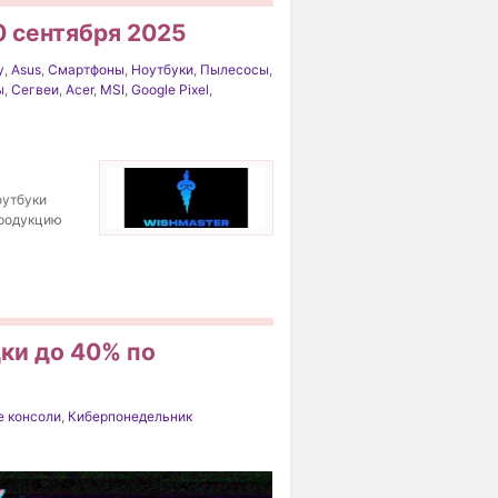
0 сентября 2025
y
,
Asus
,
Смартфоны
,
Ноутбуки
,
Пылесосы
,
ы
,
Сегвеи
,
Acer
,
MSI
,
Google Pixel
,
оутбуки
 продукцию
ки до 40% по
 консоли
,
Киберпонедельник