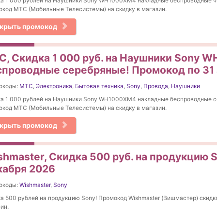
а 1 000 рублей на Наушники Sony WH1000XM4 накладные беспроводные ч
код МТС (Мобильные Телесистемы) на скидку в магазин.
крыть промокод
С, Скидка 1 000 руб. на Наушники Sony 
спроводные серебряные! Промокод по 31 
окоды:
МТС
,
Электроника
,
Бытовая техника
,
Sony
,
Провода
,
Наушники
а 1 000 рублей на Наушники Sony WH1000XM4 накладные беспроводные с
код МТС (Мобильные Телесистемы) на скидку в магазин.
крыть промокод
shmaster, Скидка 500 руб. на продукцию 
кабря 2026
окоды:
Wishmaster
,
Sony
а 500 рублей на продукцию Sony! Промокод Wishmaster (Вишмастер) скидка
ин.