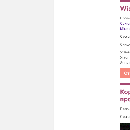
Wi
Пром
Само
Micro
Срок 
Скидк
Услов
Xiaom
Sony 
От
Ко
пр
Пром
Срок 