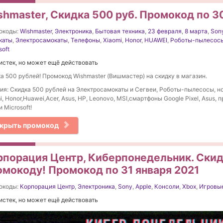
shmaster, Скидка 500 руб. Промокод по 3
окоды:
Wishmaster
,
Электроника
,
Бытовая техника
,
23 февраля
,
8 марта
,
Son
каты
,
Электросамокаты
,
Телефоны
,
Xiaomi
,
Honor
,
HUAWEI
,
Роботы-пылесос
soft
истек, но может ещё действовать
а 500 рублей! Промокод Wishmaster (Вишмастер) на скидку в магазин.
ия: Скидка 500 рублей на Электросамокаты и Сегвеи, Роботы-пылесосы, н
i, Honor,Huawei,Acer, Asus, HP, Leonovo, MSI,смартфоны Google Pixel, Asus,
и Microsoft!
крыть промокод
рпорация Центр, Киберпонедельник. Скид
омокоду! Промокод по 31 января 2021
окоды:
Корпорация Центр
,
Электроника
,
Sony
,
Apple
,
Консоли
,
Xbox
,
Игровые
истек, но может ещё действовать