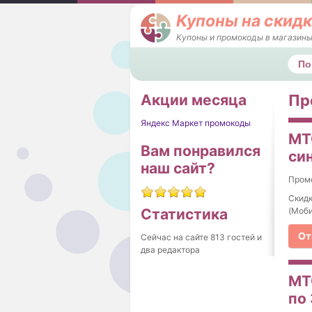
Купоны на скидк
Купоны и промокоды в магазины
Поис
Акции месяца
Пр
Яндекс Маркет промокоды
МТ
Вам понравился
си
наш сайт?
Пром
Скид
(Моби
Статистика
От
Сейчас на сайте 813 гостей и
два редактора
МТ
по 