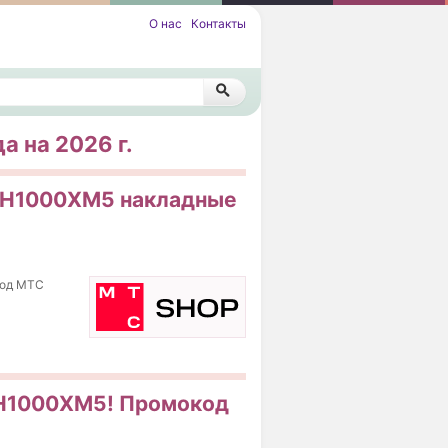
О нас
Контакты
 на 2026 г.
 WH1000XM5 накладные
код МТС
WH1000XM5! Промокод