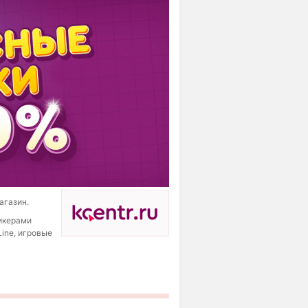
агазин.
тикерами
ne, игровые