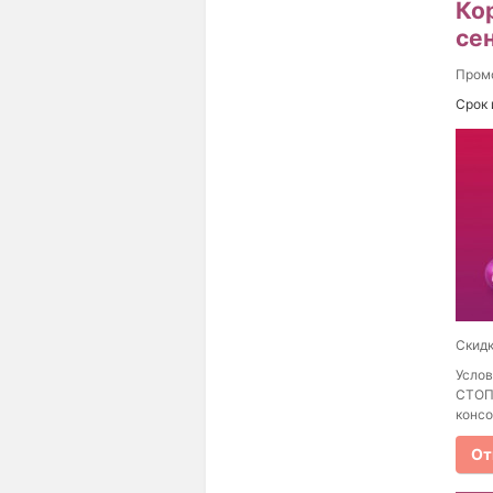
Ко
се
Пром
Срок 
Скидк
Услов
СТОП
консо
От