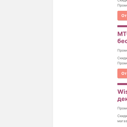
Скидк
Промо
От
МТ
бе
Пром
Скидк
Промо
От
Wi
де
Пром
Скидк
магаз