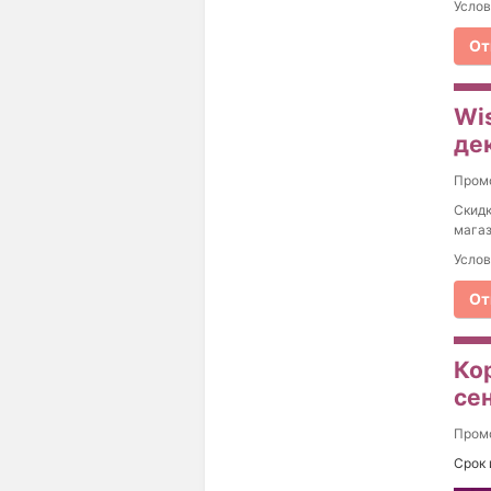
Услов
От
Wi
де
Пром
Скидк
магаз
Услов
От
Ко
се
Пром
Срок 