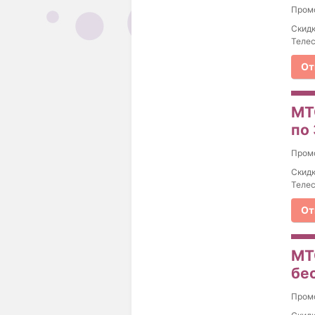
Пром
Скид
Телес
От
МТ
по 
Пром
Скид
Телес
От
МТ
бе
Пром