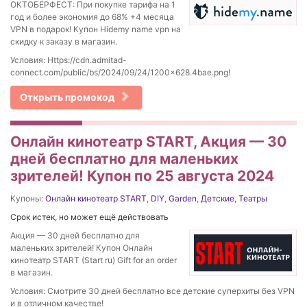
ОКТОБЕРФЕСТ: При покупке тарифа на 1
год и более экономия до 68% +4 месяца
VPN в подарок! Купон Hidemy name vpn на
скидку к заказу в магазин.
Условия: Https://cdn.admitad-
connect.com/public/bs/2024/09/24/1200×628.4bae.png!
Открыть промокод
Онлайн кинотеатр START, Акция — 30
дней бесплатно для маленьких
зрителей! Купон по 25 августа 2024
Купоны:
Онлайн кинотеатр START
,
DIY
,
Garden
,
Детские
,
Театры
Срок истек, но может ещё действовать
Акция — 30 дней бесплатно для
маленьких зрителей! Купон Онлайн
кинотеатр START (Start ru) Gift for an order
в магазин.
Условия: Смотрите 30 дней бесплатно все детские суперхиты без VPN
и в отличном качестве!