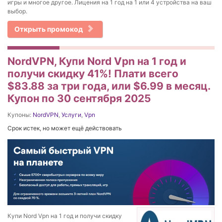
игры и многое другое. Лицения на 1 год на 1 или 4 устройства на ваш
выбор.
Открыть промокод
NordVPN, Купи Nord Vpn на 1 год и
получи скидку 41%! Плати всего
$83.88 за три года, или $6.99 в месяц.
Купон по 30 сентября 2025
Купоны:
NordVPN
,
Услуги
,
Vpn
Срок истек, но может ещё действовать
Купи Nord Vpn на 1 год и получи скидку