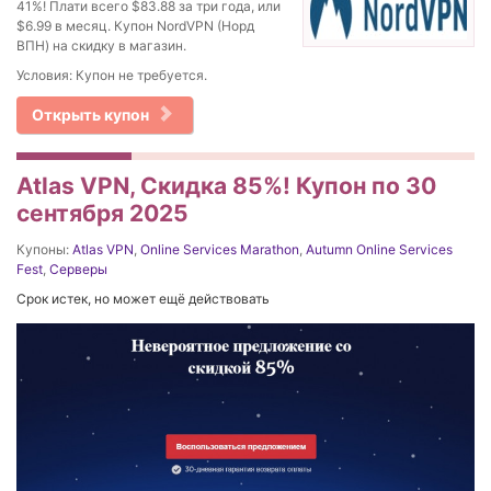
41%! Плати всего $83.88 за три года, или
$6.99 в месяц. Купон NordVPN (Норд
ВПН) на скидку в магазин.
Условия: Купон не требуется.
Открыть купон
Atlas VPN, Скидка 85%! Купон по 30
сентября 2025
Купоны:
Atlas VPN
,
Online Services Marathon
,
Autumn Online Services
Fest
,
Серверы
Срок истек, но может ещё действовать