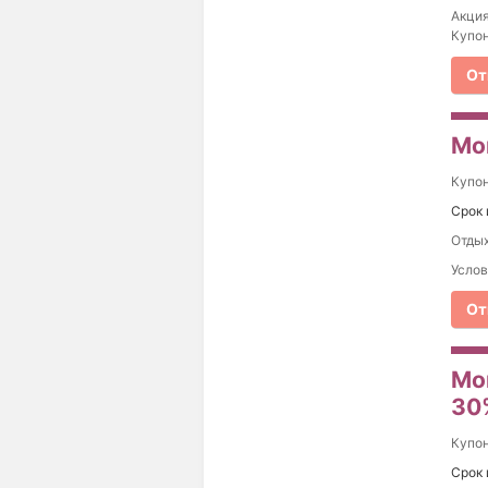
Акция
Купон
От
Mo
Купо
Срок 
Отдых
Услов
От
Mor
30
Купо
Срок 