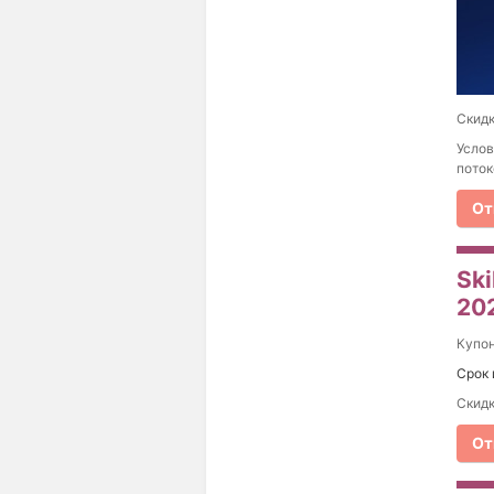
Скидк
Услов
поток
От
Ski
20
Купо
Срок 
Скидк
От