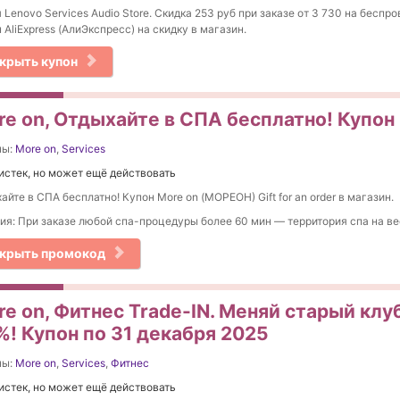
 Lenovo Services Audio Store. Скидка 253 руб при заказе от 3 730 на беспр
 AliExpress (АлиЭкспресс) на скидку в магазин.
крыть купон
re on, Отдыхайте в СПА бесплатно! Купон 
ны:
More on
,
Services
истек, но может ещё действовать
айте в СПА бесплатно! Купон More on (МОРЕОН) Gift for an order в магазин.
ия: При заказе любой спа-процедуры более 60 мин — территория спа на ве
крыть промокод
e on, Фитнес Trade-IN. Меняй старый клу
%! Купон по 31 декабря 2025
ны:
More on
,
Services
,
Фитнес
истек, но может ещё действовать