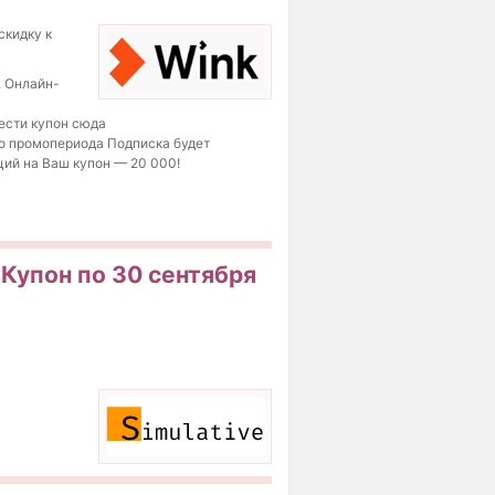
скидку к
. Онлайн-
вести купон сюда
ого промопериода Подписка будет
ций на Ваш купон — 20 000!
 Купон по 30 сентября