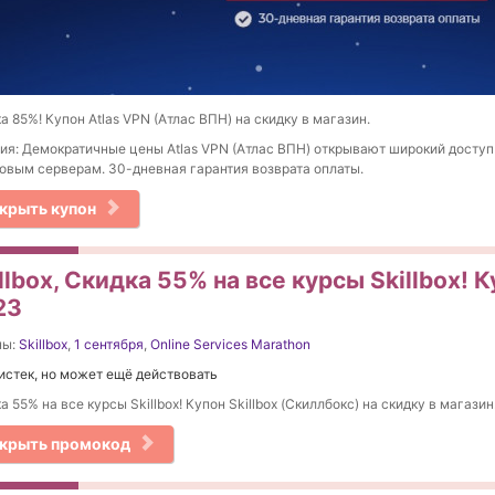
а 85%! Купон Atlas VPN (Атлас ВПН) на скидку в магазин.
ия: Демократичные цены Atlas VPN (Атлас ВПН) открывают широкий доступ
овым серверам. 30-дневная гарантия возврата оплаты.
крыть купон
llbox, Скидка 55% на все курсы Skillbox! 
23
ны:
Skillbox
,
1 сентября
,
Online Services Marathon
истек, но может ещё действовать
а 55% на все курсы Skillbox! Купон Skillbox (Скиллбокс) на скидку в магазин
крыть промокод