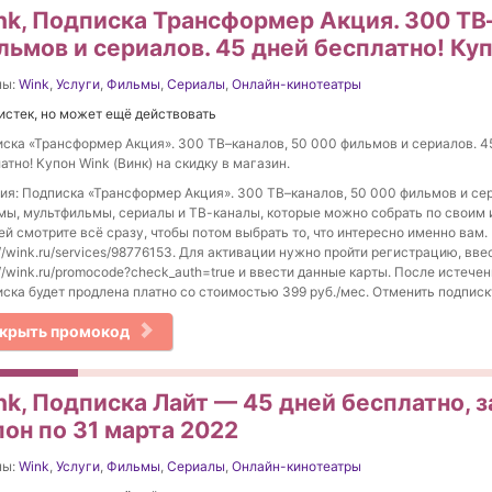
nk, Подписка Трансформер Акция. 300 ТВ
льмов и сериалов. 45 дней бесплатно! Куп
ны:
Wink
,
Услуги
,
Фильмы
,
Сериалы
,
Онлайн-кинотеатры
истек, но может ещё действовать
ска «Трансформер Акция». 300 ТВ–каналов, 50 000 фильмов и сериалов. 4
атно! Купон Wink (Винк) на скидку в магазин.
ия: Подписка «Трансформер Акция». 300 ТВ–каналов, 50 000 фильмов и се
ы, мультфильмы, сериалы и ТВ-каналы, которые можно собрать по своим 
ей смотрите всё сразу, чтобы потом выбрать то, что интересно именно вам.
://wink.ru/services/98776153. Для активации нужно пройти регистрацию, вве
://wink.ru/promocode?check_auth=true и ввести данные карты. После истеч
ска будет продлена платно со стоимостью 399 руб./мес. Отменить подпис
крыть промокод
k, Подписка Лайт — 45 дней бесплатно, за
пон по 31 марта 2022
ны:
Wink
,
Услуги
,
Фильмы
,
Сериалы
,
Онлайн-кинотеатры