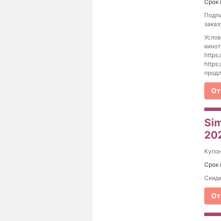
Срок 
Подпи
заказ
Услов
кинот
https
https
продл
От
Sim
20
Купо
Срок 
Скидк
От