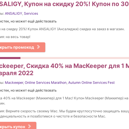
SALIGY, Купон на скидку 20%! Купон по 3
ны:
ANSALIGY
,
Services
истек, но может ещё действовать
 на скидку 20%! Купон ANSALIGY (Ансалиджи) скидка на заказ в магазин.
ия: на весь товар!
крыть промокод
ckeeper, Скидка 40% на MacKeeper для 1 M
враля 2022
ны:
Mackeeper
,
Online Services Marathon
,
Autumn Online Services Fest
истек, но может ещё действовать
а 40% на Mackeeper (Маккипер) для 1 Mac! Купон Mackeeper (Маккипер) на
ин.
ия: Верните скорость своему Mac. Мы будем круглосуточно защищать ваш
денциальность и позаботимся о чистоте и безопасности Mac.
крыть купон