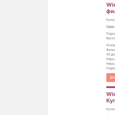
Wi
фи
Купо
Срок 
Подпи
беспл
Услов
Фильм
45 дн
https
https
Подпи
От
Win
Ку
Купо