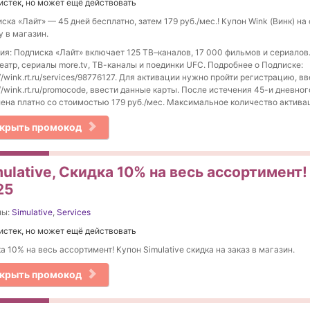
истек, но может ещё действовать
ска «Лайт» — 45 дней бесплатно, затем 179 руб./мес.! Купон Wink (Винк) на 
у в магазин.
ия: Подписка «Лайт» включает 125 ТВ–каналов, 17 000 фильмов и сериалов
еатр, сериалы more.tv, ТВ-каналы и поединки UFC. Подробнее о Подписке:
://wink.rt.ru/services/98776127. Для активации нужно пройти регистрацию, в
://wink.rt.ru/promocode, ввести данные карты. После истечения 45-и дневн
ена платно со стоимостью 179 руб./мес. Максимальное количество актива
крыть промокод
ulative, Скидка 10% на весь ассортимент!
25
ны:
Simulative
,
Services
истек, но может ещё действовать
а 10% на весь ассортимент! Купон Simulative скидка на заказ в магазин.
крыть промокод