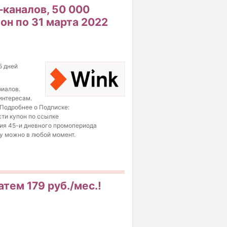
–каналов, 50 000
он по 31 марта 2022
5 дней
риалов.
интересам.
 Подробнее о Подписке:
сти купон по ссылке
ения 45-и дневного промопериода
ку можно в любой момент.
тем 179 руб./мес.!