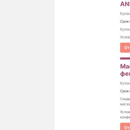
AN
Купо
Срок 
Купон
Услов
От
Ma
фе
Купо
Срок 
Скидк
магаз
Услов
конфи
От