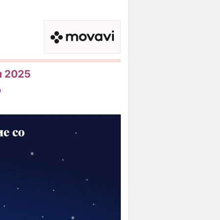
я 2025
ы