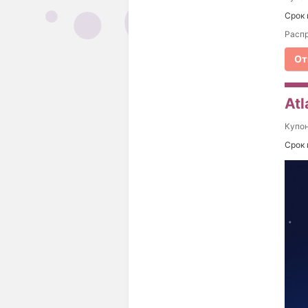
Срок 
Распр
От
Atl
Купо
Срок 