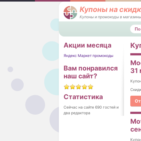
Купоны на скидк
Купоны и промокоды в магазины
Поис
Акции месяца
Ку
Яндекс Маркет промокоды
Мо
Вам понравился
31
наш сайт?
Купо
Скидк
Статистика
От
Сейчас на сайте 690 гостей и
два редактора
Mo
се
Купо