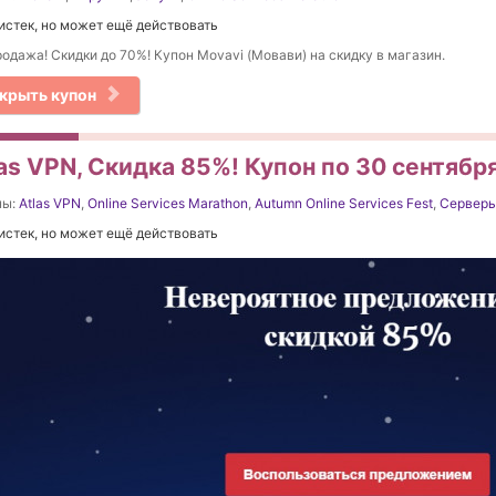
истек, но может ещё действовать
одажа! Скидки до 70%! Купон Movavi (Мовави) на скидку в магазин.
крыть купон
as VPN, Скидка 85%! Купон по 30 сентябр
ны:
Atlas VPN
,
Online Services Marathon
,
Autumn Online Services Fest
,
Сервер
истек, но может ещё действовать