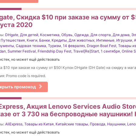
ate, Скидка $10 при заказе на сумму от $
густа 2020
ны:
DHgate
,
Для детей
,
Косметика
,
Обувь
,
Одежда
,
Для спорта
,
Для дома
,
Эл
,
Путешествия
,
Книги
,
Банки
,
Кредиты
,
Для животных
,
Интимные
,
Игрушки
,
А
рументы
,
Садовая техника
,
Туризм
,
14 февраляs
,
Dragon Boat Fest
,
Товары из
dan
,
Summer Festival
,
Friendship Day Fest
,
Travel[Re]Start
,
1 сентября
,
Online 
истек, но может ещё действовать
а $10 при заказе на сумму от $50! Купон DHgate (DH Gate) на скидку в мага
ия: Promo code is required.
крыть промокод
Express, Акция Lenovo Services Audio Stor
казе от 3 730 на беспроводные наушники! 
ны:
AliExpress
,
Товары из Китая
,
Китайские товары
,
Провода
,
Наушники
,
Leno
истек, но может ещё действовать