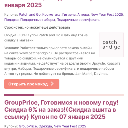
января 2025
Купоны:
Patch and Go
,
Косметика
,
Гигиена
,
Аптеки
,
New Year Fest 2025
,
Подарки
,
Подарочные наборы
,
Подарочные сертификаты
Срок истек, но может ещё действовать
Скидка -10%! Купон Patch and Go (Патч анд го) на
скидку в магазин.
Условия: Работает только при оплате заказа онлайн
на сайте www.patchandgo.ru. Не распространяется на
товары со скидкой, не суммируется с другими
кодами и акциями, не действует на разделы Бьюти Upcyclе, Красота
внутри, Наборы, Подарочные сертификаты и подарочные наборы
Антон тут рядом. Не действует на бренды Jan Marini, Davines.
Открыть промокод
GroupPrice, Готовимся к новому году!
Скидка 6% на заказ!(Скидка вшита в
ссылку) Купон по 07 января 2025
Купоны:
GroupPrice
,
Одежда
,
New Year Fest 2025