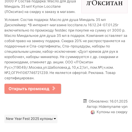
3000 Р Состав подарка: Масло для душа
Миндаль 35 мл! Купон Loccitane
(ЛОкситан) на скидку к заказу в магазин.
Условия: Состав подарка: Масло для душа Миндаль 35 мл
Дисклеймер: *В интернет-магазине loccitane.ru 16.12.24-07.01.25г
включительно по промокоду festdec при покупке на сумму от 3000 р.
Масло Миндальное для душа 35 мл в подарок. Компания оставляет за
собой право на замену подарка. Скидка 20% не распространяется на
подарочные и Спа-сертификаты, Спа-процедуры, наборы по
специальным ценам, набор-исключение: «Дуэт кремов для рук в
коробочке», наборы-миниатюр. Не суммируется с др. скидками и
промокодами, отменяет др. акции. ООО «Л’Окситан
Рус»,119049,г.Москва,ул.Шаболовка,д. 10,к.2,1эт., пом.№I,ч.ком.
№2,ОГРН1067746721239. Не является офертой. Реклама. Товар
сертифицирован.
Открыть промокод
Обновлено: 16.01.2025
Автор:
Hidemyname vpn
Купоны на скидку
New Year Fest 2025 купоны