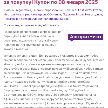
за покупку! Купон по 08 января 2025
Купоны:
Algoritmika
,
Онлайн-образование
,
New Year Fest 2025
,
Столы
,
Настольные игры
,
Календари
,
Обучение
,
Подарки
,
Игры
,
Новогодние
,
Розыгрыши призов
,
Адвент-календари
,
Курсы
Срок истек, но может ещё действовать
Подарки за регистрацию и прохождения
дарим до 8 января включительно, а
розыгрыш подарков за покупку! Купон
Algoritmika (Алгоритмика) на скидку к
заказу в магазин.
Условия: Условия акции: Для всех новых клиентов мы дарим набор
гайдов в подарок за регистрацию и прохождение мини-курса, а также
«Новогодний алгобокс» и адвент-календарь всем за покупку.
Участвуйте в розыгрыше главных призов — 25 декабря. Набор гайдов
за регистрацию и прохождение мини-курса: — Гайд от экспертов
Алгоритмики. — Новогодний гайд с рецептами. — Новогодний гайд с
идеями подарков ребенку. — Идеи занятий и активностей на
каникулах. — Новогодние традиции и фильмы. А также 25 декабря
будет розыгрыш призов: — Призовой фонд до 250 рублей. —
Сертификаты на OZON номиналом 30 рублей. — Сертификаты на
Афишу номиналом 30 рублей. и другие подарки (термокружки,
настольные игры, powerbank) Розыгрыш призов пройдет 25 декабря
для всех, кто приобрел обучение после мини-курса. Победители будут