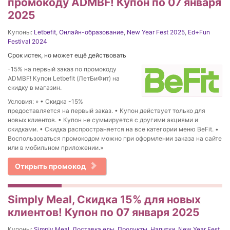
промокоду ADMBF! Купон по 07 января
2025
Купоны:
Letbefit
,
Онлайн-образование
,
New Year Fest 2025
,
Ed+Fun
Festival 2024
Срок истек, но может ещё действовать
-15% на первый заказ по промокоду
ADMBF! Купон Letbefit (ЛетБиФит) на
скидку в магазин.
Условия: » • Скидка -15%
предоставляется на первый заказ. • Купон действует только для
новых клиентов. • Купон не суммируется с другими акциями и
скидками. • Скидка распространяется на все категории меню BeFit. •
Воспользоваться промокодом можно при оформлении заказа на сайте
или в мобильном приложении.»
Открыть промокод
Simply Meal, Скидка 15% для новых
клиентов! Купон по 07 января 2025
Купоны:
Simply Meal
,
Доставка еды
,
Продукты
,
Напитки
,
New Year Fest