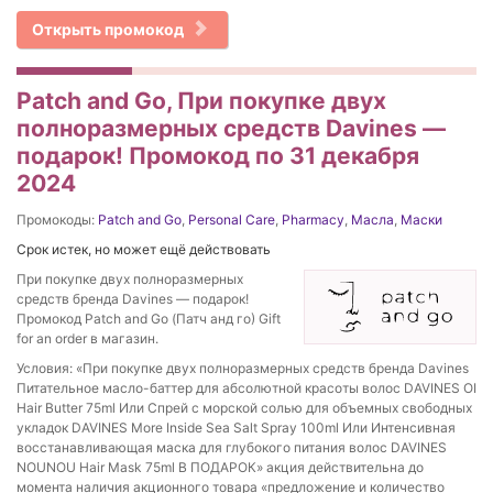
Открыть промокод
Patch and Go, При покупке двух
полноразмерных средств Davines —
подарок! Промокод по 31 декабря
2024
Промокоды:
Patch and Go
,
Personal Care
,
Pharmacy
,
Масла
,
Маски
Срок истек, но может ещё действовать
При покупке двух полноразмерных
средств бренда Davines — подарок!
Промокод Patch and Go (Патч анд го) Gift
for an order в магазин.
Условия: «При покупке двух полноразмерных средств бренда Davines
Питательное масло-баттер для абсолютной красоты волос DAVINES OI
Hair Butter 75ml Или Спрей с морской солью для объемных свободных
укладок DAVINES More Inside Sea Salt Spray 100ml Или Интенсивная
восстанавливающая маска для глубокого питания волос DAVINES
NOUNOU Hair Mask 75ml В ПОДАРОК» акция действительна до
момента наличия акционного товара «предложение и количество