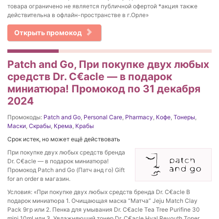
товара ограничено не является публичной офертой *акция также
действительна в офлайн-пространстве в г.Орле»
Открыть промокод
Patch and Go, При покупке двух любых
средств Dr. C€acle — в подарок
миниатюра! Промокод по 31 декабря
2024
Промокоды:
Patch and Go
,
Personal Care
,
Pharmacy
,
Кофе
,
Тонеры
,
Маски
,
Скрабы
,
Крема
,
Крабы
Срок истек, но может ещё действовать
При покупке двух любых средств бренда
Dr. C€acle — в подарок миниатюра!
Промокод Patch and Go (Патч анд го) Gift
for an order в магазин.
Условия: «При покупке двух любых средств бренда Dr. C€acle В
подарок миниатюра 1. Очищающая маска “Матча” Jeju Match Clay
Pack 9гр или 2. Пенка для умывания Dr. C€acle Tea Tree Purifine 30
mini 10ml или 3. Увлажняющий тонер Dr. C€acle Hyal Reyouth Toner