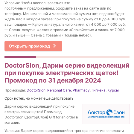
Условия: Чтобы воспользоваться эти
постоянным предложением, оформите заказ на сайте или по
телефону. Минимальной и максимальной суммы нет, подарок будет
ждать вас в каждом заказе: при покупке на сумму от 0 до 4 000 руб.
ваш подарок — Кулон из натурального камня. от 4 000 до 7 000 руб.
— Свеча-скрутка желтая с травами «Спокойствие и сила». от 7 000
руб. и выше — Свеча с травами «Помощь небес».
Открыть промокод
DoctorSlon, Дарим серию видеолекций
при покупке электрических щеток!
Промокод по 31 декабря 2024
Промокоды:
DoctorSlon
,
Personal Care
,
Pharmacy
,
Гигиена
,
Курсы
Срок истек, но может ещё действовать
Дарим серию видеолекций при покупке
электрических щеток! Промокод
DoctorSlon (ДокторСлон) Gift for an order в
магазин.
Условия: Дарим серию видеолекций от тренера по гигиене полости