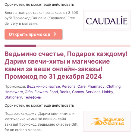
Срок истек, но может ещё действовать
Бесплатная доставка при заказе от 3 500
руб! Промокод Caudalie (Каудалие) Free
delivery в магазин.
Открыть промокод
Ведьмино счастье, Подарок каждому!
Дарим свечи-хиты и магические
камни за ваши онлайн-заказы!
Промокод по 31 декабря 2024
Промокоды:
Ведьмино счастье
,
Personal Care
,
Pharmacy
,
Clothing
,
Homeware
,
Gifts
,
Flowers
,
Food
,
Books
,
Games
,
Services
,
Hobby
,
Stationery
,
Телефоны
Срок истек, но может ещё действовать
Подарок каждому! Дарим свечи-хиты и
магические камни за ваши онлайн-
заказы! Промокод Ведьмино счастье Gift
for an order в магазин.