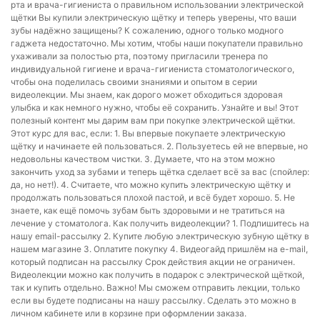
рта и врача-гигиениста о правильном использовании электрической
щётки Вы купили электрическую щётку и теперь уверены, что ваши
зубы надёжно защищены? К сожалению, одного только модного
гаджета недостаточно. Мы хотим, чтобы наши покупатели правильно
ухаживали за полостью рта, поэтому пригласили тренера по
индивидуальной гигиене и врача-гигиениста стоматологического,
чтобы она поделилась своими знаниями и опытом в серии
видеолекции. Мы знаем, как дорого может обходиться здоровая
улыбка и как немного нужно, чтобы её сохранить. Узнайте и вы! Этот
полезный контент мы дарим вам при покупке электрической щётки.
Этот курс для вас, если: 1. Вы впервые покупаете электрическую
щётку и начинаете ей пользоваться. 2. Пользуетесь ей не впервые, но
недовольны качеством чистки. 3. Думаете, что на этом можно
закончить уход за зубами и теперь щётка сделает всё за вас (спойлер:
да, но нет!). 4. Считаете, что можно купить электрическую щётку и
продолжать пользоваться плохой пастой, и всё будет хорошо. 5. Не
знаете, как ещё помочь зубам быть здоровыми и не тратиться на
лечение у стоматолога. Как получить видеолекции? 1. Подпишитесь на
нашу email-рассылку 2. Купите любую электрическую зубную щётку в
нашем магазине 3. Оплатите покупку 4. Видеогайд пришлём на e-mail,
который подписан на рассылку Срок действия акции не ограничен.
Видеолекции можно как получить в подарок с электрической щёткой,
так и купить отдельно. Важно! Мы сможем отправить лекции, только
если вы будете подписаны на нашу рассылку. Сделать это можно в
личном кабинете или в корзине при оформлении заказа.