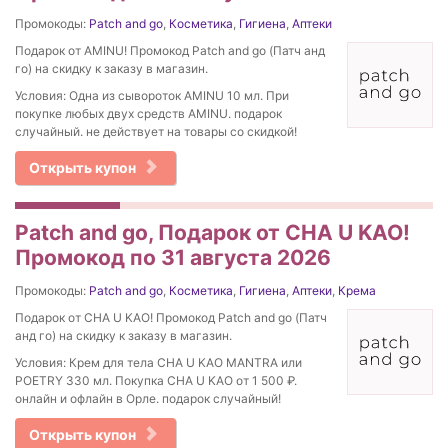
Промокоды:
Patch and go
,
Косметика
,
Гигиена
,
Аптеки
Подарок от AMINU! Промокод Patch and go (Патч анд
го) на скидку к заказу в магазин.
Условия: Одна из сывороток AMINU 10 мл. При
покупке любых двух средств AMINU. подарок
случайный. не действует на товары со скидкой!
Открыть купон
Patch and go, Подарок от CHA U KAO!
Промокод по 31 августа 2026
Промокоды:
Patch and go
,
Косметика
,
Гигиена
,
Аптеки
,
Крема
Подарок от CHA U KAO! Промокод Patch and go (Патч
анд го) на скидку к заказу в магазин.
Условия: Крем для тела CHA U KAO MANTRA или
POETRY 330 мл. Покупка CHA U KAO от 1 500 ₽.
онлайн и офлайн в Орле. подарок случайный!
Открыть купон