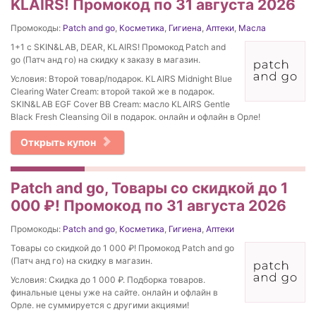
KLAIRS! Промокод по 31 августа 2026
Промокоды:
Patch and go
,
Косметика
,
Гигиена
,
Аптеки
,
Масла
1+1 с SKIN&LAB, DEAR, KLAIRS! Промокод Patch and
go (Патч анд го) на скидку к заказу в магазин.
Условия: Второй товар/подарок. KLAIRS Midnight Blue
Clearing Water Cream: второй такой же в подарок.
SKIN&LAB EGF Cover BB Cream: масло KLAIRS Gentle
Black Fresh Cleansing Oil в подарок. онлайн и офлайн в Орле!
Открыть купон
Patch and go, Товары со скидкой до 1
000 ₽! Промокод по 31 августа 2026
Промокоды:
Patch and go
,
Косметика
,
Гигиена
,
Аптеки
Товары со скидкой до 1 000 ₽! Промокод Patch and go
(Патч анд го) на скидку в магазин.
Условия: Скидка до 1 000 ₽. Подборка товаров.
финальные цены уже на сайте. онлайн и офлайн в
Орле. не суммируется с другими акциями!