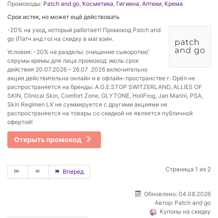
Промокоды:
Patch and go
,
Косметика
,
Гигиена
,
Аптеки
,
Крема
Срок истек, но может ещё действовать
-20% на уход, который работает! Промокод Patch and
go (Патч анд го) на скидку в магазин.
Условия: -20% на разделы: очищение сыворотки/
серумы кремы для лица промокод: июль срок
действия 20.07.2026 – 26.07 .2026 включительно
акция действительна онлайн и в офлайн-пространстве г. Орёл не
распространяется на бренды: A.G.E.STOP SWITZERLAND, ALLIES OF
SKIN, Clinical Skin, Comfort Zone, GLYTONE, HoliFrog, Jan Marini, PSA,
Skin Regimen LX не суммируется с другими акциями не
распространяется на товары со скидкой не является публичной
офертой!
Открыть промокод
Страница 1 из 2
Вперед
Обновлено: 04.08.2026
Автор:
Patch and go
Купоны на скидку