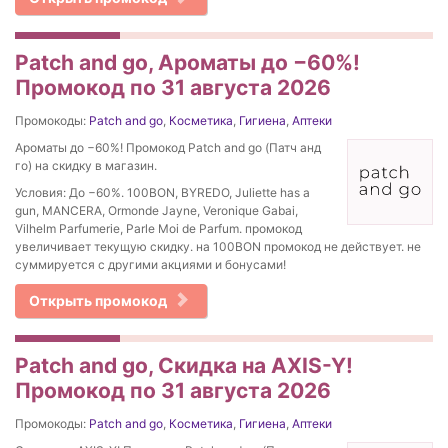
Patch and go, Ароматы до −60%!
Промокод по 31 августа 2026
Промокоды:
Patch and go
,
Косметика
,
Гигиена
,
Аптеки
Ароматы до −60%! Промокод Patch and go (Патч анд
го) на скидку в магазин.
Условия: До −60%. 100BON, BYREDO, Juliette has a
gun, MANCERA, Ormonde Jayne, Veronique Gabai,
Vilhelm Parfumerie, Parle Moi de Parfum. промокод
увеличивает текущую скидку. на 100BON промокод не действует. не
суммируется с другими акциями и бонусами!
Открыть промокод
Patch and go, Скидка на AXIS-Y!
Промокод по 31 августа 2026
Промокоды:
Patch and go
,
Косметика
,
Гигиена
,
Аптеки