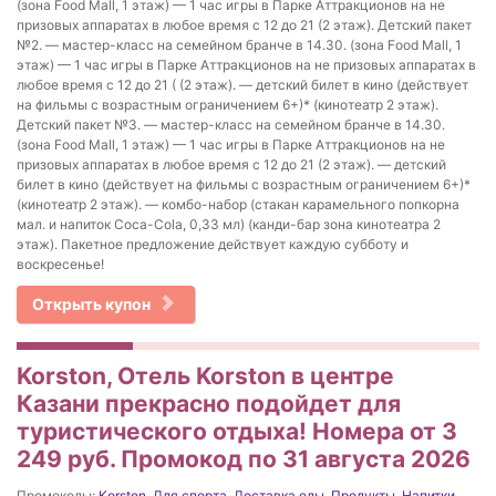
(зона Food Mall, 1 этаж) — 1 час игры в Парке Аттракционов на не
призовых аппаратах в любое время с 12 до 21 (2 этаж). Детский пакет
№2. — мастер-класс на семейном бранче в 14.30. (зона Food Mall, 1
этаж) — 1 час игры в Парке Аттракционов на не призовых аппаратах в
любое время с 12 до 21 ( (2 этаж). — детский билет в кино (действует
на фильмы с возрастным ограничением 6+)* (кинотеатр 2 этаж).
Детский пакет №3. — мастер-класс на семейном бранче в 14.30.
(зона Food Mall, 1 этаж) — 1 час игры в Парке Аттракционов на не
призовых аппаратах в любое время с 12 до 21 (2 этаж). — детский
билет в кино (действует на фильмы с возрастным ограничением 6+)*
(кинотеатр 2 этаж). — комбо-набор (стакан карамельного попкорна
мал. и напиток Coca-Cola, 0,33 мл) (канди-бар зона кинотеатра 2
этаж). Пакетное предложение действует каждую субботу и
воскресенье!
Открыть купон
Korston, Отель Korston в центре
Казани прекрасно подойдет для
туристического отдыха! Номера от 3
249 руб. Промокод по 31 августа 2026
Промокоды:
Korston
,
Для спорта
,
Доставка еды
,
Продукты
,
Напитки
,