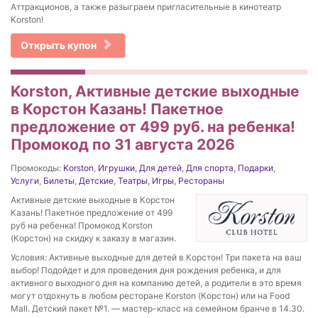
Аттракционов, а также разыграем пригласительные в кинотеатр
Korston!
Открыть купон
Korston, Активные детские выходные
в Корстон Казань! Пакетное
предложение от 499 руб. на ребенка!
Промокод по 31 августа 2026
Промокоды:
Korston
,
Игрушки
,
Для детей
,
Для спорта
,
Подарки
,
Услуги
,
Билеты
,
Детские
,
Театры
,
Игры
,
Рестораны
Активные детские выходные в Корстон
Казань! Пакетное предложение от 499
руб на ребенка! Промокод Korston
(Корстон) на скидку к заказу в магазин.
Условия: Активные выходные для детей в Корстон! Три пакета на ваш
выбор! Подойдет и для проведения дня рождения ребенка, и для
активного выходного дня на компанию детей, а родители в это время
могут отдохнуть в любом ресторане Korston (Корстон) или на Food
Mall. Детский пакет №1. — мастер-класс на семейном бранче в 14.30.