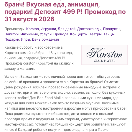
бранч! Вкусная еда, анимация,
подарки! Депозит 499 Р! Промокод по
31 августа 2026
Промокоды:
Korston
,
Игрушки
,
Для детей
,
Доставка еды
,
Продукты
,
Напитки
,
Интимные
,
Услуги
,
Провода
,
Концерты
,
Театры
,
Танцы
,
Подарки
,
Игры
,
День рождения
Каждые субботу и воскресение в
Корстон семейный бранч! Вкусная еда,
анимация, подарки! Депозит 499 Р!
Промокод Korston (Корстон) на скидку к
заказу в магазин.
Условия: Выходные – это отличный повод для того, чтобы устроить
семейный праздник и провести его в Корстон на бранче! Отметить
День рождения, юбилей, провести семейные выходные, встречи с
друзьями, при этом все очень вкусно, весело, выгодно, без кухонных
хлопот-забот! Для Вас Food Mall с различными кухнями мира, где
каждый для себя может найти что-то безумно вкусное. Любимые
напитки для веселого настроения взрослые могут приобрести в баре!
Пока родители отдыхают и общаются, дети весело и с пользой
проводят время с ведущими-аниматорами, участвуют в интерактивах,
мастер-классах, готовят настоящий концерт для родителей, танцуют
и поют! Каждый ребенок получит промокод на игры в Парке