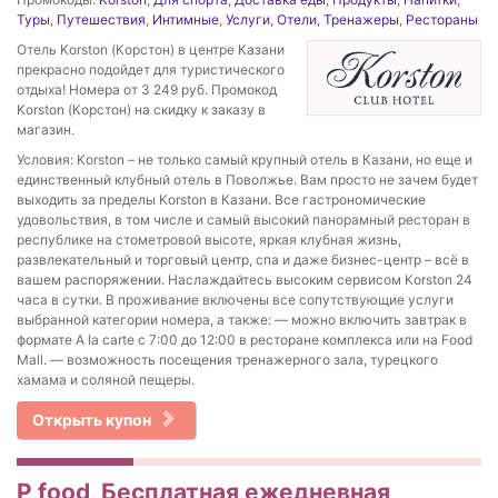
Туры
,
Путешествия
,
Интимные
,
Услуги
,
Отели
,
Тренажеры
,
Рестораны
Отель Korston (Корстон) в центре Казани
прекрасно подойдет для туристического
отдыха! Номера от 3 249 руб. Промокод
Korston (Корстон) на скидку к заказу в
магазин.
Условия: Korston – не только самый крупный отель в Казани, но еще и
единственный клубный отель в Поволжье. Вам просто не зачем будет
выходить за пределы Korston в Казани. Все гастрономические
удовольствия, в том числе и самый высокий панорамный ресторан в
республике на стометровой высоте, яркая клубная жизнь,
развлекательный и торговый центр, спа и даже бизнес-центр – всё в
вашем распоряжении. Наслаждайтесь высоким сервисом Korston 24
часа в сутки. В проживание включены все сопутствующие услуги
выбранной категории номера, а также: — можно включить завтрак в
формате A la carte с 7:00 до 12:00 в ресторане комплекса или на Food
Mall. — возможность посещения тренажерного зала, турецкого
хамама и соляной пещеры.
Открыть купон
P food, Бесплатная ежедневная