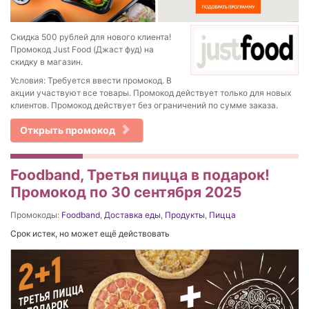
Скидка 500 рублей для нового клиента!
Промокод Just Food (Джаст фуд) на
скидку в магазин.
Условия: Требуется ввести промокод. В
акции участвуют все товары. Промокод действует только для новых
клиентов. Промокод действует без ограничений по сумме заказа.
Открыть промокод
Foodband, Третья пицца в подарок!
Промокод по 30 сентября 2025
Промокоды:
Foodband
,
Доставка еды
,
Продукты
,
Пицца
Срок истек, но может ещё действовать