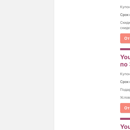
Купо
Срок 
Скидк
скидк
От
Yo
по
Купо
Срок 
Подар
Услов
От
Yo