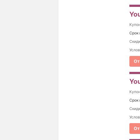
You
Купо
Срок 
Cкидк
Услов
От
You
Купо
Срок 
Скидк
Услов
От