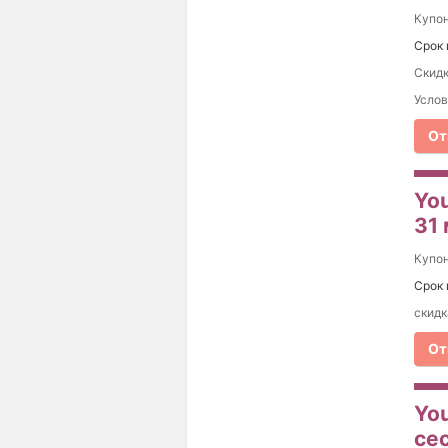
Купо
Срок 
Скидк
Услов
От
Yo
31
Купо
Срок 
скидк
От
You
се