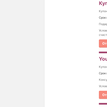
Ку
Купо
Срок 
Подар
Услов
счаст
От
You
Купо
Срок 
Консу
Услов
От