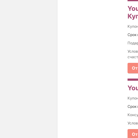
Yo
Ку
Купо
Срок 
Подар
Услов
счаст
От
You
Купо
Срок 
Консу
Услов
От