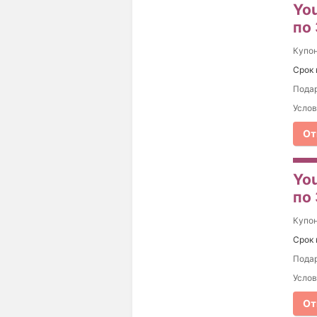
You
по
Купо
Срок 
Подар
Услов
От
You
по
Купо
Срок 
Подар
Услов
От