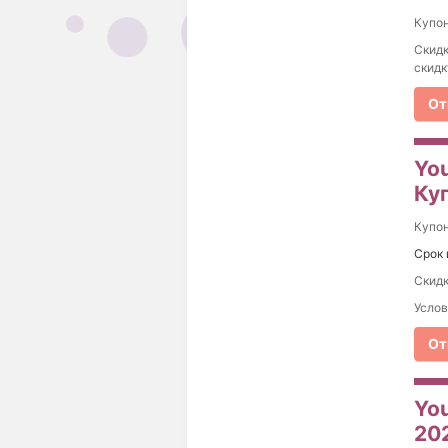
Купо
Скидк
скидк
От
Yo
Ку
Купо
Срок 
Cкидк
Услов
От
You
20