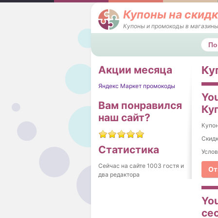
Купоны на скидк
Купоны и промокоды в магазины
Поис
Акции месяца
Ку
Яндекс Маркет промокоды
Yo
Вам понравился
Ку
наш сайт?
Купо
Cкидк
Статистика
Услов
Сейчас на сайте 1003 гостя и
От
два редактора
You
се