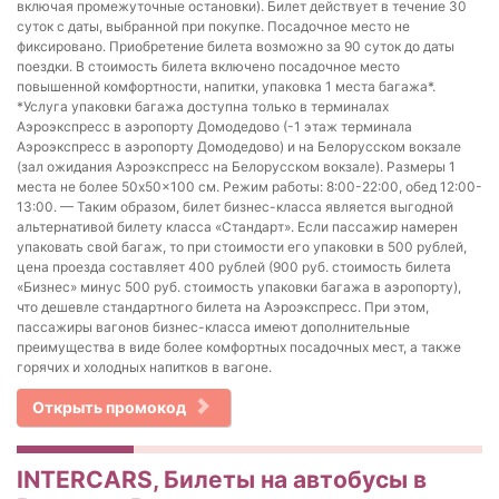
включая промежуточные остановки). Билет действует в течение 30
суток с даты, выбранной при покупке. Посадочное место не
фиксировано. Приобретение билета возможно за 90 суток до даты
поездки. В стоимость билета включено посадочное место
повышенной комфортности, напитки, упаковка 1 места багажа*.
*Услуга упаковки багажа доступна только в терминалах
Аэроэкспресс в аэропорту Домодедово (-1 этаж терминала
Аэроэкспресс в аэропорту Домодедово) и на Белорусском вокзале
(зал ожидания Аэроэкспресс на Белорусском вокзале). Размеры 1
места не более 50x50x100 см. Режим работы: 8:00-22:00, обед 12:00-
13:00. — Таким образом, билет бизнес-класса является выгодной
альтернативой билету класса «Стандарт». Если пассажир намерен
упаковать свой багаж, то при стоимости его упаковки в 500 рублей,
цена проезда составляет 400 рублей (900 руб. стоимость билета
«Бизнес» минус 500 руб. стоимость упаковки багажа в аэропорту),
что дешевле стандартного билета на Аэроэкспресс. При этом,
пассажиры вагонов бизнес-класса имеют дополнительные
преимущества в виде более комфортных посадочных мест, а также
горячих и холодных напитков в вагоне.
Открыть промокод
INTERCARS, Билеты на автобусы в