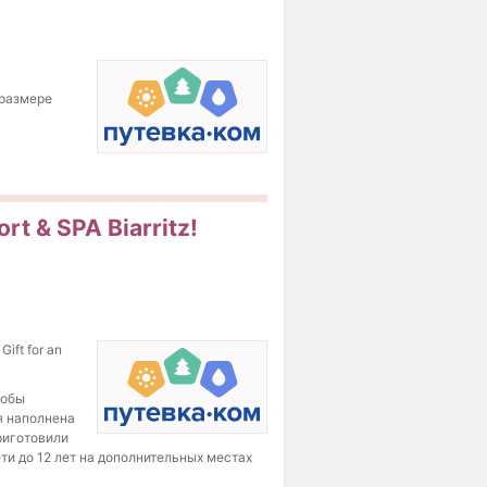
 размере
t & SPA Biarritz!
ift for an
тобы
я наполнена
риготовили
ти до 12 лет на дополнительных местах