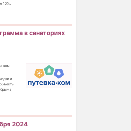
е 10%.
грамма в санаториях
а ком
кидки и
 объекты
 Крыма,
ября 2024