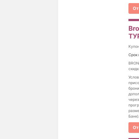
От
Br
ТУ
Купо
Срок 
BRON
скидк
Услов
присо
брони
допол
через
прогр
разме
Банк)
От