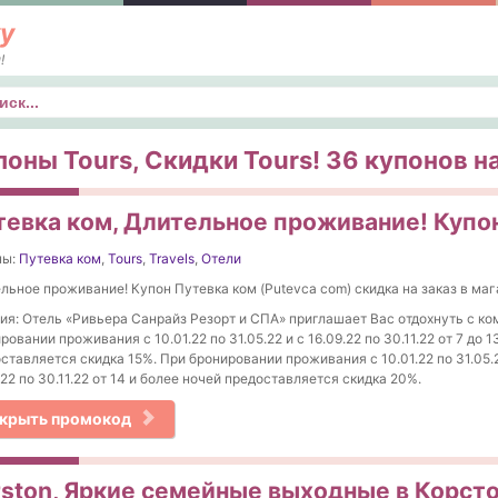
у
!
к
поны Tours, Скидки Tours! 36 купонов на
тевка ком, Длительное проживание! Купон
ны:
Путевка ком
,
Tours
,
Travels
,
Отели
льное проживание! Купон Путевка ком (Putevca com) скидка на заказ в маг
ия: Отель «Ривьера Санрайз Резорт и СПА» приглашает Вас отдохнуть с ко
ровании проживания с 10.01.22 по 31.05.22 и с 16.09.22 по 30.11.22 от 7 до 1
ставляется скидка 15%. При бронировании проживания с 10.01.22 по 31.05.2
.22 по 30.11.22 от 14 и более ночей предоставляется скидка 20%.
крыть промокод
rston, Яркие семейные выходные в Корсто