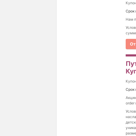
Купо
Срок 
Нам п
Услов
сумми
От
Пут
Ку
Купо
Срок 
Акции
order
Услов
насла
детск
уника
разм