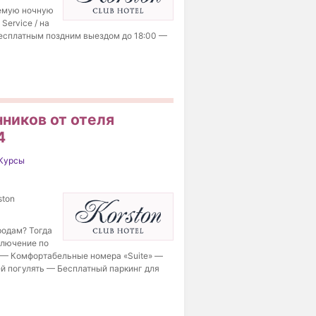
аемую ночную
Service / на
бесплатным поздним выездом до 18:00 —
ников от отеля
4
Курсы
ston
родам? Тогда
ключение по
: — Комфортабельные номера «Suite» —
ей погулять — Бесплатный паркинг для