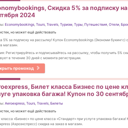
onomybookings, Скидка 5% за подписку на
нтября 2024
ны:
Economybookings
,
Tours
,
Travels
,
Туризм
,
Туры
,
Путешествия
,
Отели
,
Бро
истек, но может ещё действовать
а 5% за подписку на рассылку! Купон Economybookings (Экономи букингс) 
 в магазин.
ия: Регистрируйтесь и подписывайтесь на рассылку, чтобы получить 5% ск
вует в течение 30 дней с момента регистрации.
крыть промокод
oexpress, Билет класса Бизнес по цене к
луге упаковка багажа! Купон по 30 сентяб
ны:
Aeroexpress
,
Tours
,
Travels
,
Билеты
истек, но может ещё действовать
 класса «Бизнес» по цене класса «Стандарт» при услуге упаковка багажа!
xpress (Аэроэкспресс) скидка на заказ в магазин.