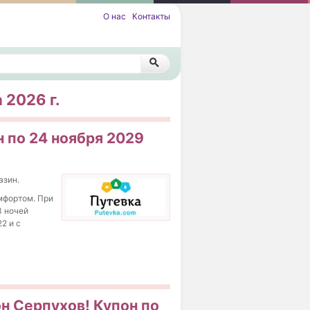
О нас
Контакты
 2026 г.
 по 24 ноября 2029
азин.
мфортом. При
3 ночей
2 и с
н Серпухов! Купон по