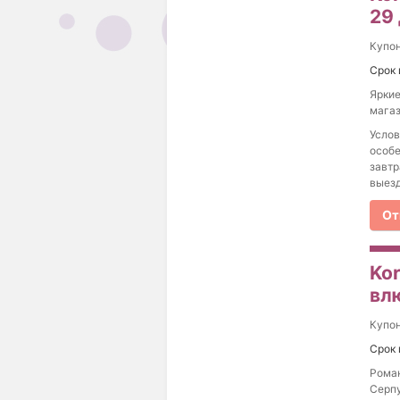
29
Купо
Срок 
Яркие
магаз
Услов
особе
завтр
выезд
От
Ko
вл
Купо
Срок 
Роман
Серпу