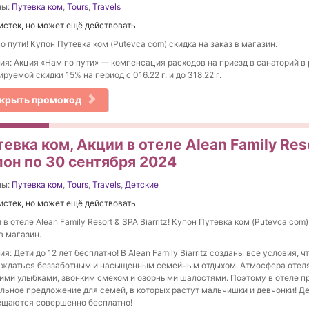
ны:
Путевка ком
,
Tours
,
Travels
истек, но может ещё действовать
о пути! Купон Путевка ком (Putevca com) скидка на заказ в магазин.
ия: Акция «Нам по пути» — компенсация расходов на приезд в санаторий в
руемой скидки 15% на период с 016.22 г. и до 318.22 г.
крыть промокод
евка ком, Акции в отеле Alean Family Resor
пон по 30 сентября 2024
ны:
Путевка ком
,
Tours
,
Travels
,
Детские
истек, но может ещё действовать
 в отеле Alean Family Resort & SPA Biarritz! Купон Путевка ком (Putevca com) G
 в магазин.
ия: Дети до 12 лет бесплатно! В Alean Family Biarritz созданы все условия, ч
ждаться беззаботным и насыщенным семейным отдыхом. Атмосфера отел
ими улыбками, звонким смехом и озорными шалостями. Поэтому в отеле п
льное предложение для семей, в которых растут мальчишки и девчонки! Де
ещаются совершенно бесплатно!