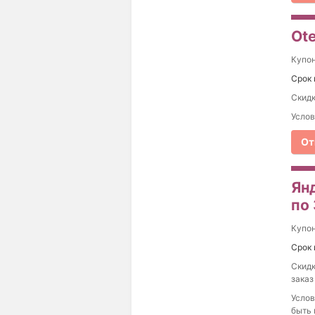
Ote
Купо
Срок 
Скидк
Услов
От
Ян
по
Купо
Срок 
Скидк
заказ
Услов
быть 