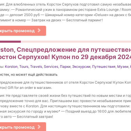
ия: Для влюбленных отель Корстон Серпухов подготовил самую незабыв
амму: — Романтический ужин в панорамном ресторане Extra Lounge / Room 
де — депозит 2500 руб — Шикарный номер категории «Deluxe» на двоих с 
имент в номер — Завтрак на двоих — Бесплатный паркинг!
крыть промокод
rston, Спецпредложение для путешествен
рстон Серпухов! Купон по 29 декабря 202
ны:
Korston
,
Tours
,
Travels
,
Services
,
Парки
,
Экскурсии
,
Путешествия
,
Музеи
,
истек, но может ещё действовать
редложение для путешественников от отеля Корстон Серпухов! Купон Kor
он) Gift for an order в магазин.
ия: Не представляете своей жизни без путешествий по новым местам и го
предложение точно для вас. Приглашаем вас провести незабываемое при
хову вместе с Korston. Для настоящих путешественников мы подготовили
ная экскурсия по городу и музею* — Поздний выезд до 16:00 для любител
о авто — Бесплатный завтрак!
крыть промокод