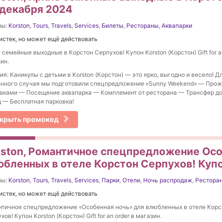
 декабря 2024
ны:
Korston
,
Tours
,
Travels
,
Services
,
Билеты
,
Рестораны
,
Аквапарки
истек, но может ещё действовать
 семейные выходные в Корстон Серпухов! Купон Korston (Корстон) Gift for an
ин.
ия: Каникулы с детьми в Korston (Корстон) — это ярко, выгодно и весело! Д
нного случая мы подготовили спецпредложение «Sunny Weekend» — Прож
аками — Посещение аквапарка — Комплемент от ресторана — Трансфер до
 — Бесплатная парковка!
крыть промокод
rston, Романтичное спецпредложение Осо
юбленных в отеле Корстон Серпухов! Купо
ны:
Korston
,
Tours
,
Travels
,
Services
,
Парки
,
Отели
,
Ночь распродаж
,
Рестора
истек, но может ещё действовать
тичное спецпредложение «Особенная ночь» для влюбленных в отеле Корс
хов! Купон Korston (Корстон) Gift for an order в магазин.