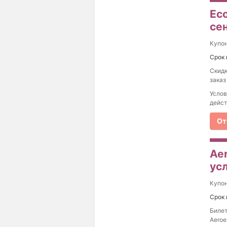
Ec
се
Купо
Срок 
Скидк
заказ
Услов
дейст
От
Aer
ус
Купо
Срок 
Билет
Aeroe