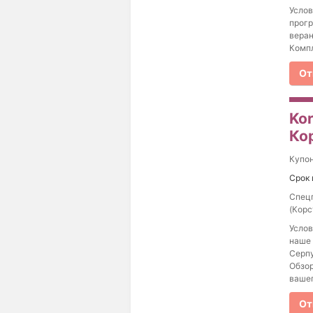
Услов
прогр
веран
Компл
От
Ko
Ко
Купо
Срок 
Спецп
(Корст
Услов
наше 
Серпу
Обзор
вашег
От