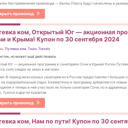
лен без применения промокода — баллы Плюса будут начислены в размер
крыть промокод
тевка ком, Открытый Юг — акционная про
чи и Крыма! Купон по 30 сентября 2024
ны:
Путевка ком
,
Tours
,
Travels
истек, но может ещё действовать
тый Юг — акционная программа в санаториях Сочи и Крыма! Купон Путевк
vca com) скидка на заказ в магазин.
ия: В период межсезонья санатории юга России предоставляют большие с
 на оздоровительный отдых. Ежемесячно в программу добавляются новые
щения и теперь в ней участвую не только санатории Сочи, но и здравницы
, Туапсе и других курортов.
крыть промокод
евка ком, Нам по пути! Купон по 30 сент