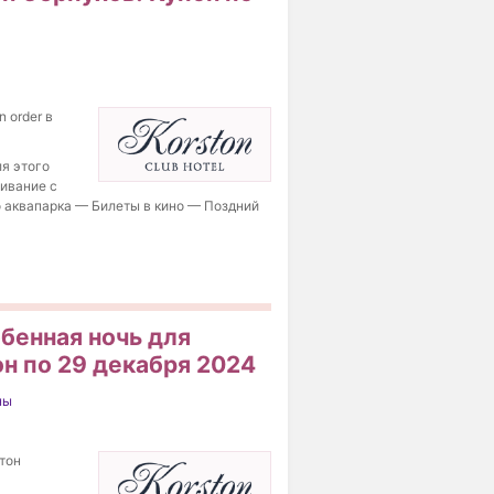
 order в
ля этого
ивание с
 аквапарка — Билеты в кино — Поздний
бенная ночь для
н по 29 декабря 2024
ны
тон