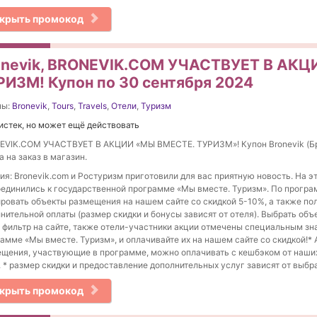
крыть промокод
onevik, BRONEVIK.COM УЧАСТВУЕТ В АКЦ
РИЗМ! Купон по 30 сентября 2024
ны:
Bronevik
,
Tours
,
Travels
,
Отели
,
Туризм
истек, но может ещё действовать
EVIK.COM УЧАСТВУЕТ В АКЦИИ «МЫ ВМЕСТЕ. ТУРИЗМ»! Купон Bronevik (Б
а на заказ в магазин.
ия: Bronevik.com и Ростуризм приготовили для вас приятную новость. На э
единились к государственной программе «Мы вместе. Туризм». По прогр
ровать объекты размещения на нашем сайте со скидкой 5-10%, а также пол
нительной оплаты (размер скидки и бонусы зависят от отеля). Выбрать о
 фильтр на сайте, также отели-участники акции отмечены специальным зн
амме «Мы вместе. Туризм», и оплачивайте их на нашем сайте со скидкой!* 
щения, участвующие в программе, можно оплачивать с кешбэком от наши
. * размер скидки и предоставление дополнительных услуг зависят от выб
крыть промокод