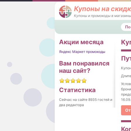
Купоны на скидк
Купоны и промокоды в магазины
Поис
Акции месяца
Ку
Яндекс Маркет промокоды
Пу
Вам понравился
Купо
наш сайт?
Длите
Услов
Статистика
брони
предо
16.09
Сейчас на сайте 8935 гостей и
два редактора
От
Ko