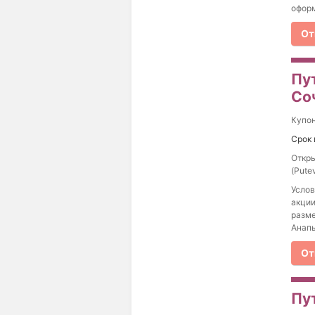
оформ
От
Пу
Со
Купо
Срок 
Откры
(Pute
Услов
акции
разме
Анапы
От
Пут