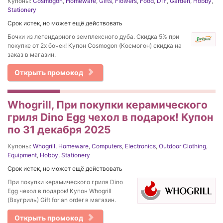
Купоны:
Cosmogon
,
Homeware
,
Gifts
,
Flowers
,
Food
,
DIY
,
Garden
,
Hobby
,
Stationery
Срок истек, но может ещё действовать
Бочки из легендарного земплексного дуба. Скидка 5% при
покупке от 2х бочек! Купон Cosmogon (Космогон) скидка на
заказ в магазин.
Открыть промокод
Whogrill, При покупки керамического
гриля Dino Egg чехол в подарок! Купон
по 31 декабря 2025
Купоны:
Whogrill
,
Homeware
,
Computers
,
Electronics
,
Outdoor Clothing
,
Equipment
,
Hobby
,
Stationery
Срок истек, но может ещё действовать
При покупки керамического гриля Dino
Egg чехол в подарок! Купон Whogrill
(Вхугриль) Gift for an order в магазин.
Открыть промокод