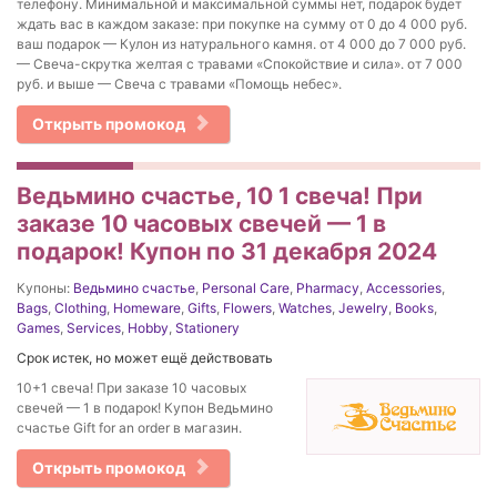
телефону. Минимальной и максимальной суммы нет, подарок будет
ждать вас в каждом заказе: при покупке на сумму от 0 до 4 000 руб.
ваш подарок — Кулон из натурального камня. от 4 000 до 7 000 руб.
— Свеча-скрутка желтая с травами «Спокойствие и сила». от 7 000
руб. и выше — Свеча с травами «Помощь небес».
Открыть промокод
Ведьмино счастье, 10 1 свеча! При
заказе 10 часовых свечей — 1 в
подарок! Купон по 31 декабря 2024
Купоны:
Ведьмино счастье
,
Personal Care
,
Pharmacy
,
Accessories
,
Bags
,
Clothing
,
Homeware
,
Gifts
,
Flowers
,
Watches
,
Jewelry
,
Books
,
Games
,
Services
,
Hobby
,
Stationery
Срок истек, но может ещё действовать
10+1 свеча! При заказе 10 часовых
свечей — 1 в подарок! Купон Ведьмино
счастье Gift for an order в магазин.
Открыть промокод