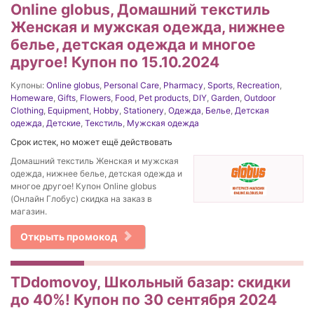
Online globus, Домашний текстиль
Женская и мужская одежда, нижнее
белье, детская одежда и многое
другое! Купон по 15.10.2024
Купоны:
Online globus
,
Personal Care
,
Pharmacy
,
Sports
,
Recreation
,
Homeware
,
Gifts
,
Flowers
,
Food
,
Pet products
,
DIY
,
Garden
,
Outdoor
Clothing
,
Equipment
,
Hobby
,
Stationery
,
Одежда
,
Белье
,
Детская
одежда
,
Детские
,
Текстиль
,
Мужская одежда
Срок истек, но может ещё действовать
Домашний текстиль Женская и мужская
одежда, нижнее белье, детская одежда и
многое другое! Купон Online globus
(Онлайн Глобус) скидка на заказ в
магазин.
Открыть промокод
TDdomovoy, Школьный базар: скидки
до 40%! Купон по 30 сентября 2024