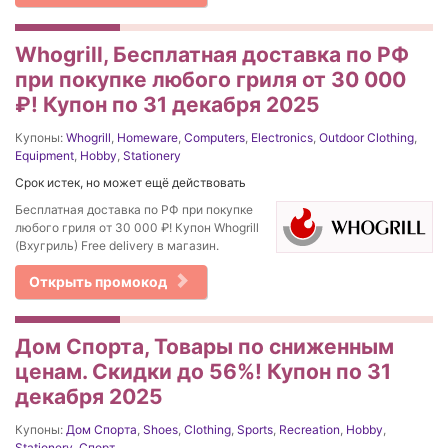
Whogrill, Бесплатная доставка по РФ
при покупке любого гриля от 30 000
₽! Купон по 31 декабря 2025
Купоны:
Whogrill
,
Homeware
,
Computers
,
Electronics
,
Outdoor Clothing
,
Equipment
,
Hobby
,
Stationery
Срок истек, но может ещё действовать
Бесплатная доставка по РФ при покупке
любого гриля от 30 000 ₽! Купон Whogrill
(Вхугриль) Free delivery в магазин.
Открыть промокод
Дом Спорта, Товары по сниженным
ценам. Скидки до 56%! Купон по 31
декабря 2025
Купоны:
Дом Спорта
,
Shoes
,
Clothing
,
Sports
,
Recreation
,
Hobby
,
Stationery
,
Спорт