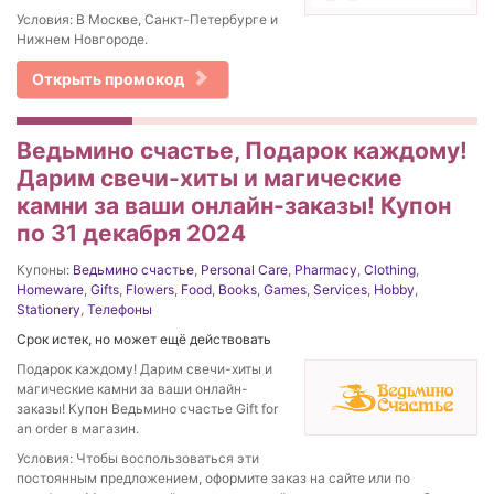
Условия: В Москве, Санкт-Петербурге и
Нижнем Новгороде.
Открыть промокод
Ведьмино счастье, Подарок каждому!
Дарим свечи-хиты и магические
камни за ваши онлайн-заказы! Купон
по 31 декабря 2024
Купоны:
Ведьмино счастье
,
Personal Care
,
Pharmacy
,
Clothing
,
Homeware
,
Gifts
,
Flowers
,
Food
,
Books
,
Games
,
Services
,
Hobby
,
Stationery
,
Телефоны
Срок истек, но может ещё действовать
Подарок каждому! Дарим свечи-хиты и
магические камни за ваши онлайн-
заказы! Купон Ведьмино счастье Gift for
an order в магазин.
Условия: Чтобы воспользоваться эти
постоянным предложением, оформите заказ на сайте или по