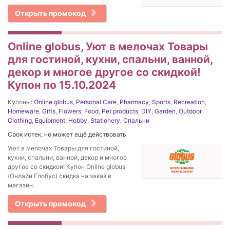
Открыть промокод
Online globus, Уют в мелочах Товары
для гостиной, кухни, спальни, ванной,
декор и многое другое со скидкой!
Купон по 15.10.2024
Купоны:
Online globus
,
Personal Care
,
Pharmacy
,
Sports
,
Recreation
,
Homeware
,
Gifts
,
Flowers
,
Food
,
Pet products
,
DIY
,
Garden
,
Outdoor
Clothing
,
Equipment
,
Hobby
,
Stationery
,
Спальни
Срок истек, но может ещё действовать
Уют в мелочах Товары для гостиной,
кухни, спальни, ванной, декор и многое
другое со скидкой! Купон Online globus
(Онлайн Глобус) скидка на заказ в
магазин.
Открыть промокод