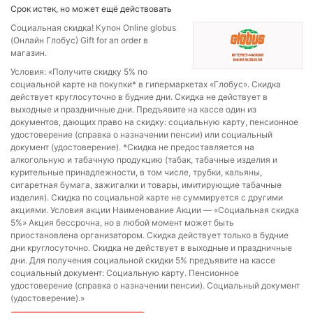
Срок истек, но может ещё действовать
Социальная скидка! Купон Online globus
(Онлайн Глобус) Gift for an order в
магазин.
Условия: «Получите скидку 5% по
социальной карте на покупки* в гипермаркетах «Глобус». Скидка
действует круглосуточно в будние дни. Скидка не действует в
выходные и праздничные дни. Предъявите на кассе один из
документов, дающих право на скидку: социальную карту, пенсионное
удостоверение (справка о назначении пенсии) или социальный
документ (удостоверение). *Скидка не предоставляется на
алкогольную и табачную продукцию (табак, табачные изделия и
курительные принадлежности, в том числе, трубки, кальяны,
сигаретная бумага, зажигалки и товары, имитирующие табачные
изделия). Скидка по социальной карте не суммируется с другими
акциями. Условия акции Наименование Акции — «Социальная скидка
5%» Акция бессрочна, но в любой момент может быть
приостановлена организатором. Скидка действует только в будние
дни круглосуточно. Скидка не действует в выходные и праздничные
дни. Для получения социальной скидки 5% предъявите на кассе
социальный документ: Социальную карту. Пенсионное
удостоверение (справка о назначении пенсии). Социальный документ
(удостоверение).»