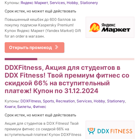
Купоны:
Яндекс Маркет
,
Services
,
Hobby
,
Stationery
Срок истек, но может ещё действовать
Повышенный кешбэк до 600 баллов за
покупку подписки Kaspersky Premium!
Купон Яндекс Маркет (Yandex Market) Gift
for an order в магазин.
Открыть промокод
DDXFitness, Акция для студентов в
DDX Fitness! Твой премиум фитнес со
скидкой 66% на вступительный
платеж! Купон по 31.12.2024
Купоны:
DDXFitness
,
Sports
,
Recreation
,
Services
,
Hobby
,
Stationery
,
Книги
,
Билеты
,
Фитнес
Срок истек, но может ещё действовать
Акция для студентов в DDX Fitness! Твой
премиум фитнес со скидкой 66% на
вступительный платеж! Купон DDXFitness