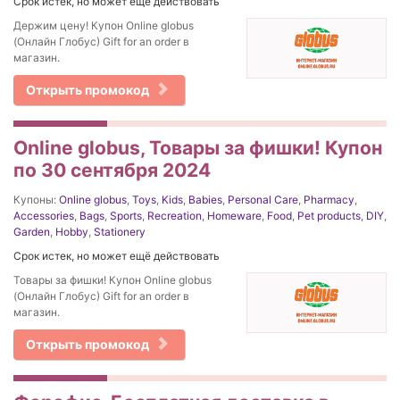
Срок истек, но может ещё действовать
Держим цену! Купон Online globus
(Онлайн Глобус) Gift for an order в
магазин.
Открыть промокод
Online globus, Товары за фишки! Купон
по 30 сентября 2024
Купоны:
Online globus
,
Toys
,
Kids
,
Babies
,
Personal Care
,
Pharmacy
,
Accessories
,
Bags
,
Sports
,
Recreation
,
Homeware
,
Food
,
Pet products
,
DIY
,
Garden
,
Hobby
,
Stationery
Срок истек, но может ещё действовать
Товары за фишки! Купон Online globus
(Онлайн Глобус) Gift for an order в
магазин.
Открыть промокод