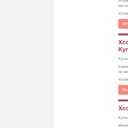
Игров
магаз
Услов
От
Xc
Куп
Купо
Компь
на за
Услов
От
Xc
Купо
Монит