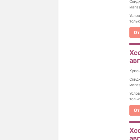
Скидк
магаз
Услов
тольк
От
Xco
ав
Купо
Скидк
магаз
Услов
тольк
От
Xco
ав