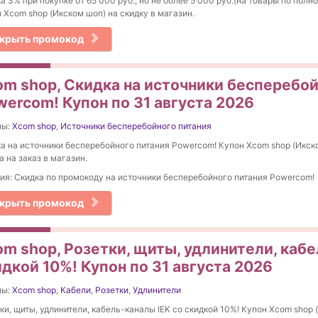
а 3% при покупке от 65 000 руб., но не более 5 000 руб.(на товары по полн
 Xcom shop (Икском шоп) на скидку в магазин.
крыть промокод
om shop, Скидка на источники бесперебой
wercom! Купон по 31 августа 2026
ны:
Xcom shop
,
Источники бесперебойного питания
а на источники бесперебойного питания Powercom! Купон Xcom shop (Икск
а на заказ в магазин.
ия: Скидка по промокоду на источники бесперебойного питания Powercom!
крыть промокод
om shop, Розетки, щиты, удлинители, кабе
дкой 10%! Купон по 31 августа 2026
ны:
Xcom shop
,
Кабели
,
Розетки
,
Удлинители
ки, щиты, удлинители, кабель-каналы IEK со скидкой 10%! Купон Xcom shop 