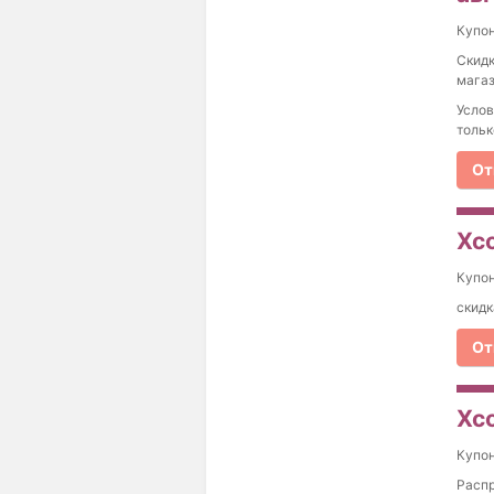
Купо
Скидк
магаз
Услов
тольк
От
Xco
Купо
скидк
От
Xc
Купо
Распр