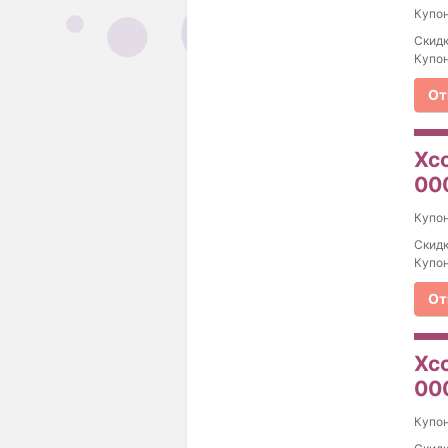
Купо
Скидк
Купон
От
Xco
000
Купо
Скидк
Купон
От
Xco
000
Купо