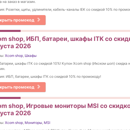
а на заказ в магазин.
ия: Розетки, щиты, удлинители, кабель-каналы IEK со скидкой 10% по пром
крыть промокод
m shop, ИБП, батареи, шкафы ITK со скид
густа 2026
ны:
Xcom shop
,
Шкафы
батареи, шкафы ITK со скидкой 10%! Купон Xcom shop (Икском шоп) скидка н
ин.
ия: ИБП, батареи, шкафы ITK со скидкой 10% по промокоду!
крыть промокод
om shop, Игровые мониторы MSI со скидко
густа 2026
ны:
Xcom shop
,
Мониторы
,
MSI