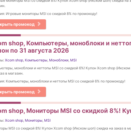
ые мониторы MSI со скидкой 8%! Купон Xcom shop (Икском шоп) скидка на з
ин.
ия: Игровые мониторы MSI со скидкой 8% по промокоду!
крыть промокод
om shop, Компьютеры, моноблоки и нетто
он по 31 августа 2026
ны:
Xcom shop
,
Компьютеры
,
Моноблоки
,
MSI
ютеры, моноблоки и неттопы MSI со скидкой 6%! Купон Xcom shop (Икском
каз в магазин.
ия: Компьютеры, моноблоки и неттопы MSI со скидкой 6% по промокоду!
крыть промокод
om shop, Мониторы MSI со скидкой 8%! Куп
ны:
Xcom shop
,
Мониторы
,
MSI
оры MSI со скидкой 8%! Купон Xcom shop (Икском шоп) скидка на заказ в м