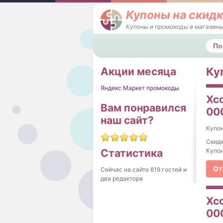
Купоны на скидк
Купоны и промокоды в магазины
Поис
Акции месяца
Ку
Яндекс Маркет промокоды
Xco
Вам понравился
000
наш сайт?
Купо
Скидк
Купон
Статистика
От
Сейчас на сайте 819 гостей и
два редактора
Xco
000