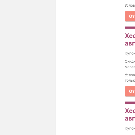
Услов
От
Xco
ав
Купо
Скидк
магаз
Услов
тольк
От
Xco
ав
Купо