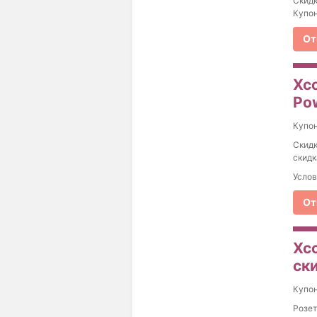
Скидк
Купон
От
Xc
Po
Купо
Скидк
скидк
Услов
От
Xc
ски
Купо
Розет