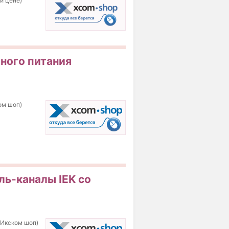
ой цене)
ного питания
ом шоп)
ль-каналы IEK со
(Икском шоп)