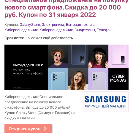
нового смартфона.Скидка до 20 000
руб. Купон по 31 января 2022
Купоны:
GalaxyStore
,
Электроника
,
Бытовая техника
,
Киберпонедельник
,
Киберпонедельник
,
Смартфоны
,
Телефоны
Срок истек, но может ещё действовать
Киберпонедельник! Специальное
предложение на покупку нового
смартфона. Выгода до 20 000 рублей!
Купон GalaxyStore (Самсунг Гэлакси) на
скидку в магазин.
Открыть купон