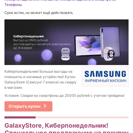
Телефоны
Срок истек, но может ещё действовать
Киберпонедельник! Больше выгоды на
планшеты и носимые устрйоства! Купон
GalaxyStore (Самсунг Гэлакси) на скидку
в магазин.
Условия: Скидки на смартфоны до 20000 рублей с учетом трейдина!
Открыть купон
GalaxyStore, Киберпонедельник!
Специальное предложение на покупку