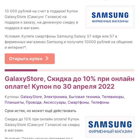
10 000 рублей на счет в подарок! Купон
GalaxyStore (Самсунг Гэлакси) на
подарок к заказу, на денежную скидку в
подарок в магазин.
Условия: Купите смартфоны Samsung Galaxy S7 edge или S7 в
фирменных магазинах Samsung и получите 10000 рублей на общение
и интернет*.
Открыть купон
GalaxyStore, Скидка до 10% при онлайн
оплате! Купон по 30 апреля 2022
Купоны:
GalaxyStore
,
Электроника
,
Бытовая техника
,
Телевизоры
,
Планшеты
,
Провода
,
Аксессуары
,
Смартфоны
,
Телефоны
Срок истек, но может ещё действовать
Скидка до 10% при онлайн оплате! Купон
GalaxyStore (Самсунг Гэлакси) на скидку
в магазин.
Условия: Оплату можно произвести с