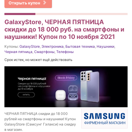
Открыть купон
GalaxyStore, ЧЕРНАЯ ПЯТНИЦА
скидки до 18 000 руб. на смартфоны и
наушники! Купон по 10 ноября 2021
Купоны:
GalaxyStore
,
Электроника
,
Бытовая техника
,
Наушники
,
Черная пятница
,
Смартфоны
,
Телефоны
Срок истек, но может ещё действовать
ЧЕРНАЯ ПЯТНИЦА скидки до 18 000
рублей на смартфоны и наушники! Купон
GalaxyStore (Самсунг Гэлакси) на скидку
в магазин.