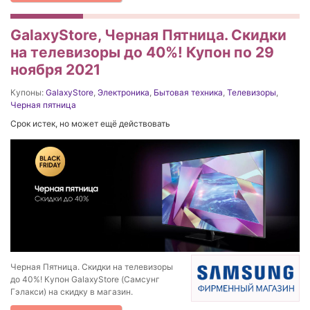
GalaxyStore, Черная Пятница. Скидки
на телевизоры до 40%! Купон по 29
ноября 2021
Купоны:
GalaxyStore
,
Электроника
,
Бытовая техника
,
Телевизоры
,
Черная пятница
Срок истек, но может ещё действовать
Черная Пятница. Скидки на телевизоры
до 40%! Купон GalaxyStore (Самсунг
Гэлакси) на скидку в магазин.