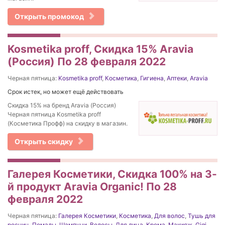
Открыть промокод
Kosmetika proff, Скидка 15% Aravia
(Россия) По 28 февраля 2022
Черная пятница:
Kosmetika proff
,
Косметика
,
Гигиена
,
Аптеки
,
Aravia
Срок истек, но может ещё действовать
Скидка 15% на бренд Aravia (Россия)
Черная пятница Kosmetika proff
(Косметика Профф) на скидку в магазин.
Открыть скидку
Галерея Косметики, Скидка 100% на 3-
й продукт Aravia Organic! По 28
февраля 2022
Черная пятница:
Галерея Косметики
,
Косметика
,
Для волос
,
Тушь для
ресниц
,
Помады
,
Шампуни
,
Волосы
,
Для лица
,
Крема
,
Макияж
,
Gigi
,