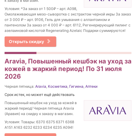
к заказу в магазин.
Условия: *За заказ от 1 500₽ – арт. А098,
Омолаживающая мезо-сыворотка с экстрактом черной икры За заказ
от 3 000 ₽ – арт. 9106, Гель для умывания с аллантоином и
пантенолом За заказ от 4 000 ₽ – арт. 6112, Регенерирующий пилинг с
азелаиновой кислотой Regenerating Azelaic Подарки суммируются!
Открыть скидку
Aravia, Повышенный кешбэк на уход за
кожей в жаркий период! По 31 июля
2026
Черная пятница:
Aravia
,
Косметика
,
Гигиена
,
Аптеки
Срок истек, но может ещё действовать
Повышенный кешбэк на уход за кожей в
жаркий период! Черная пятница Aravia
(Аравия) на скидку к заказу в магазин.
Условия: Товары: 6370 6375 6371 6368
А151 А163 6232 6233 6234 6235 А094!