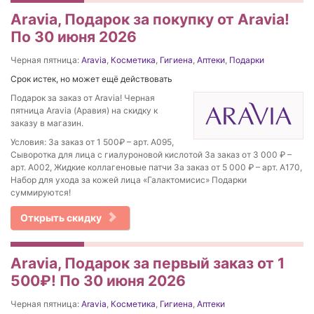
Aravia, Подарок за покупку от Aravia!
По 30 июня 2026
Черная пятница:
Aravia
,
Косметика
,
Гигиена
,
Аптеки
,
Подарки
Срок истек, но может ещё действовать
Подарок за заказ от Aravia! Черная
пятница Aravia (Аравия) на скидку к
заказу в магазин.
Условия: За заказ от 1 500₽ – арт. А095,
Сыворотка для лица с гиалуроновой кислотой За заказ от 3 000 ₽ –
арт. А002, Жидкие коллагеновые патчи За заказ от 5 000 ₽ – арт. А170,
Набор для ухода за кожей лица «Галактомисис» Подарки
суммируются!
Открыть скидку
Aravia, Подарок за первый заказ от 1
500₽! По 30 июня 2026
Черная пятница:
Aravia
,
Косметика
,
Гигиена
,
Аптеки