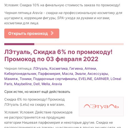
Условия: Скидка 10% на финальную стоимость заказа по промокоду!
Черная пятница Aravia - скидка на профессиональную косметику для
шугаринга, коррекции фигуры, SPA-ухода за руками и ногами,
косметики для лица.
Открыть промокод
ЛЭтуаль, Скидка 6% по промокоду!
Промокод по 03 февраля 2022
Черная пятница:
ЛЭтуаль
,
Косметика
,
Гигиена
,
Аптеки
,
Киберпонедельник
,
Парфюмерия
,
Масла
,
Эмали
,
Аксессуары
,
Макияж
,
Тоники
,
Подарочные сертификаты
,
EVELINE
,
GARNIER
,
LOreal
Paris
,
Maybelline
,
Dell
,
Wella
,
Aravia
Срок истек, но может ещё действовать
Скидка 6% по промокоду! Промокод
ЛЭтуаль (Letu) на скидку в магазин.
Условия: Условия: Действие промокодов
не распространяется на продукцию
категории Нишевая парфюмерия и некоторые другие. Скидка не
распространяется на товары, участвующие в других акциях сети, на