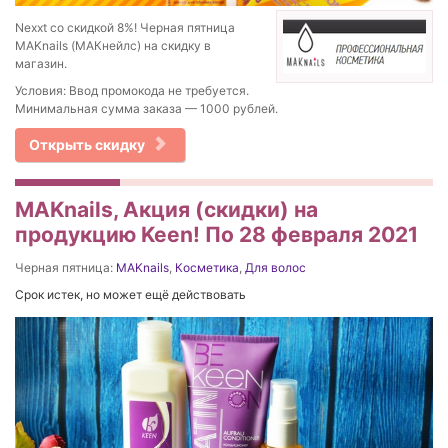
Nexxt со скидкой 8%! Черная пятница
MAKnails (МАКнейлс) на скидку в
магазин.
Условия: Ввод промокода не требуется.
Минимальная сумма заказа — 1000 рублей.
Открыть скидку
MAKnails, Акция (скидки) на
продукцию Keen! По 28 февраля 2021
Черная пятница:
MAKnails
,
Косметика
,
Для волос
Срок истек, но может ещё действовать