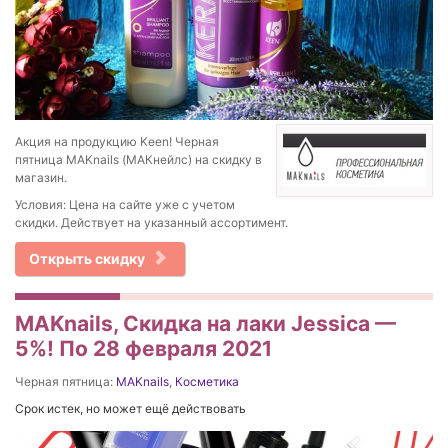
Акция на продукцию Keen! Черная
пятница MAKnails (МАКнейлс) на скидку в
магазин.
Условия: Цена на сайте уже с учетом
скидки. Действует на указанный ассортимент.
Открыть скидку
MAKnails, Скидка на лаки Jessica —
5%! По 28 февраля 2021
Черная пятница:
MAKnails
,
Косметика
Срок истек, но может ещё действовать