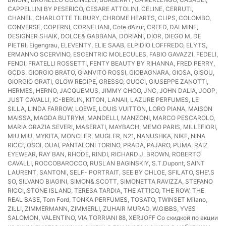
CAPPELLINI BY PESERICO, CESARE ATTOLINI, CELINE, CERRUTI,
CHANEL, CHARLOTTE TILBURY, CHROME HEARTS, CLIPS, COLOMBO,
CONVERSE, COPERNI, CORNELIANI, Cote d’Azur, CREED, DALMINE,
DESIGNER SHAIK, DOLCE&.GABBANA, DORIANI, DIOR, DIEGO M, DE
PIETRI, Eigengrau, ELEVENTY, ELIE SAAB, ELPIDIO LOFFREDO, ELYTS,
ERMANNO SCERVINO, ESCENTRIC MOLECULES, FABIO GAVAZZI, FEDELI,
FENDI, FRATELLI ROSSETTI, FENTY BEAUTY BY RIHANNA, FRED PERRY,
GCDS, GIORGIO BRATO, GIANVITO ROSSI, GIOBAGNARA, GIOSA, GISOU,
GIORGIO GRATI, GLOW RECIPE, GRESSO, GUCCI, GIUSEPPE ZANOTTI,
HERMES, HERNO, JACQUEMUS, JIMMY CHOO, JNC, JOHN DALIA, JOOP,
JUST CAVALLI, IC-BERLIN, KITON, LANAII, LAZURE PERFUMES, LE
SILLA, LINDA FARROW, LOEWE, LOUIS VUITTON, LORO PIANA, MAISON
MAISSA, MAGDA BUTRYM, MANDELLI, MANZONI, MARCO PESCAROLO,
MARIA GRAZIA SEVERI, MASERATI, MAYBACH, MEMO PARIS, MILLEFIORI,
MIU MIU, MYKITA, MONCLER, MUGLER, N21, NANUSHKA, NIKE, NINA
RICCI, OSOI, OUAI, PANTALONI TORINO, PRADA, PAJARO, PUMA, RAIZ
EYEWEAR, RAY BAN, RHODE, RINDI, RICHARD J. BROWN, ROBERTO
CAVALLI, ROCCOBAROCCO, RUSLAN BAGINSKIY, S.T.Dupont, SAINT
LAURENT, SANTONI, SELF- PORTRAIT, SEE BY CHLOE, SFILATO, SHE'.S
SO, SILVANO BIAGINI, SIMON&.SCOTT, SIMONETTA RAVIZZA, STEFANO
RICCI, STONE ISLAND, TERESA TARDIA, THE ATTICO, THE ROW, THE
REAL BASE, Tom Ford, TONKA PERFUMES, TOSATO, TWINSET Milano,
ZILLI, ZIMMERMANN, ZIMMERLI, ZUHAIR MURAD, W.GIBBS, YVES
SALOMON, VALENTINO, VIA TORRIANI 88, XERJOFF Со скидкой по акции