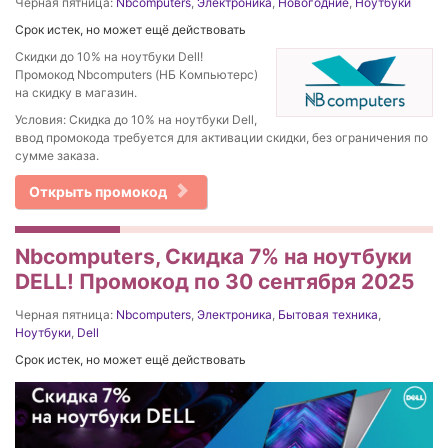
Черная пятница:
Nbcomputers
,
Электроника
,
Новогодние
,
Ноутбуки
Срок истек, но может ещё действовать
Скидки до 10% на ноутбуки Dell!
Промокод Nbcomputers (НБ Компьютерс)
на скидку в магазин.
Условия: Скидка до 10% на ноутбуки Dell,
ввод промокода требуется для активации скидки, без ограничения по
сумме заказа.
Открыть промокод
Nbcomputers, Скидка 7% на ноутбуки
DELL! Промокод по 30 сентября 2025
Черная пятница:
Nbcomputers
,
Электроника
,
Бытовая техника
,
Ноутбуки
,
Dell
Срок истек, но может ещё действовать