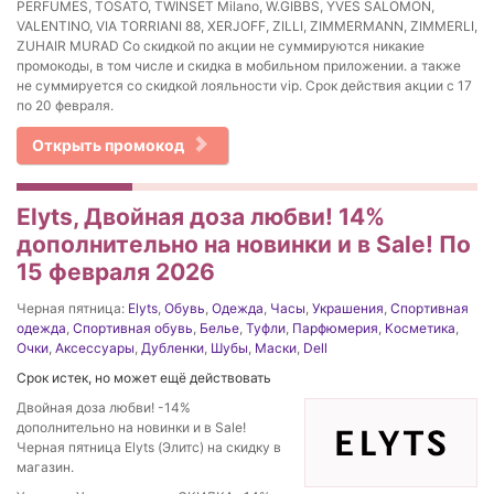
PERFUMES, TOSATO, TWINSET Milano, W.GIBBS, YVES SALOMON,
VALENTINO, VIA TORRIANI 88, XERJOFF, ZILLI, ZIMMERMANN, ZIMMERLI,
ZUHAIR MURAD Со скидкой по акции не суммируются никакие
промокоды, в том числе и скидка в мобильном приложении. а также
не суммируется со скидкой лояльности vip. Срок действия акции с 17
по 20 февраля.
Открыть промокод
Elyts, Двойная доза любви! 14%
дополнительно на новинки и в Sale! По
15 февраля 2026
Черная пятница:
Elyts
,
Обувь
,
Одежда
,
Часы
,
Украшения
,
Спортивная
одежда
,
Спортивная обувь
,
Белье
,
Туфли
,
Парфюмерия
,
Косметика
,
Очки
,
Аксессуары
,
Дубленки
,
Шубы
,
Маски
,
Dell
Срок истек, но может ещё действовать
Двойная доза любви! -14%
дополнительно на новинки и в Sale!
Черная пятница Elyts (Элитс) на скидку в
магазин.