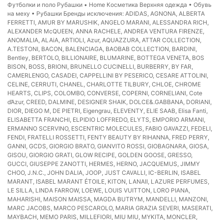
Футболки и поло Рубашки • Home Косметика Верхняя одежда • Обувь
на меху • Рубашки Бренды исключения: ADIDAS, AGNONA, ALBERTA
FERRETTI, AMUR BY MARUSHIK, ANGELO MARANI, ALESSANDRA RICH,
ALEXANDER McQUEEN, ANNA RACHELE, ANDREA VENTURA FIRENZE,
ANOMALIA, ALAiA, ARTIOLI, Azur, AQUAZZURA, ATTAR COLLECTION,
A.TESTONI, BACON, BALENСIAGA, BAOBAB COLLECTION, BARDINI,
Bentley, BERTOLO, BILLIONAIRE, BLUMARINE, BOTTEGA VENETA, BOS
BISON, BOSS, BRIONI, BRUNELLO CUCINELLI, BURBERRY, BY FAR,
CAMERLENGO, CASADEI, CAPPELLINI BY PESERICO, CESARE ATTOLINI,
CELINE, CERRUTI, CHANEL, CHARLOTTE TILBURY, CHLOE, CHROME
HEARTS, CLIPS, COLOMBO, CONVERSE, COPERNI, CORNELIANI, Cote
d’Azur, CREED, DALMINE, DESIGNER SHAIK, DOLCE&.GABBANA, DORIANI,
DIOR, DIEGO M, DE PIETRI, Eigengrau, ELEVENTY, ELIE SAAB, Elisa Fanti,
ELISABETTA FRANCHI, ELPIDIO LOFFREDO, ELYTS, EMPORIO ARMANI,
ERMANNO SCERVINO, ESCENTRIC MOLECULES, FABIO GAVAZZI, FEDELI,
FENDI, FRATELLI ROSSETTI, FENTY BEAUTY BY RIHANNA, FRED PERRY,
GANNI, GCDS, GIORGIO BRATO, GIANVITO ROSSI, GIOBAGNARA, GIOSA,
GISOU, GIORGIO GRATI, GLOW RECIPE, GOLDEN GOOSE, GRESSO,
GUCCI, GIUSEPPE ZANOTTI, HERMES, HERNO, JACQUEMUS, JIMMY
CHOO, J.N.C., JOHN DALIA, JOOP, JUST CAVALLI, IC-BERLIN, ISABEL
MARANT, ISABEL MARANT ÉTOILE, KITON, LANAII, LAZURE PERFUMES,
LE SILLA, LINDA FARROW, LOEWE, LOUIS VUITTON, LORO PIANA,
MAHARISHI, MAISON MAISSA, MAGDA BUTRYM, MANDELLI, MANZONI,
MARC JACOBS, MARCO PESCAROLO, MARIA GRAZIA SEVERI, MASERATI,
MAYBACH, MEMO PARIS, MILLEFIORI, MIU MIU, MYKITA, MONCLER,