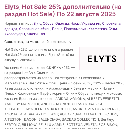
Elyts, Hot Sale 25% дополнительно (на
раздел Hot Sale) По 22 августа 2025
Черная пятница:
Elyts
,
Обувь
,
Одежда
,
Часы
,
Украшения
,
Спортивная
одежда
,
Спортивная обувь
,
Белье
,
Парфюмерия
,
Косметика
,
Очки
,
Аксессуары
,
Маски
,
Dell
Срок истек, но может ещё действовать
Hot Sale -25% дополнительно (на раздел
Hot Sale) Черная пятница Elyts (Элитс) на
скидку в магазин.
Условия: Условия акции: СКИДКА -25% —
на раздел Hot Sale Скидка не
распространяется на товары со статусом: • Предоплата •
Marketplace • Best Price • Спец Цена • Осень 2024, 2025 • Весна 2025
Категории исключения: • Аксессуары • Белье • Маски • Home •
Пляж • Косметика • Парфюмерия • Очки • Обувь на меху • Меховые
изделия Бренды исключения: ADIDAS, AGNONA, ALBERTA FERRETTI,
AMUR BY MARUSHIK, ANGELO MARANI, ALESSANDRA RICH,
ALEXANDER McQUEEN, ANNA RACHELE, ANDREA VENTURA FIRENZE,
ANOMALIA, ALAiA, ARTIOLI, Azur, AQUAZZURA, ATTAR COLLECTION,
A.TESTONI, BACON, BALENСIAGA, BAOBAB COLLECTION, Bentley,
BERTOLO, BILLIONAIRE, BLUMARINE, BOTTEGA VENETA, BOS BISON,