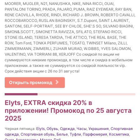
MOORER, MUGLER, N21, NANUSHKA, NIKE, NINA RICCI, OUAI,
PANTALONI TORINO, PRADA, PAJARO, PUMA, RAIZ EYEWEAR, RAY BAN,
RENE CAOVILLA, RHODE, RINDI, RICHARD J. BROWN, ROBERTO CAVALLI,
ROCCOBAROCCO, RUSLAN BAGINSKIY, S.T.Dupont, SAINT LAURENT,
SANTONI, SELF-PORTRAIT, SEE BY CHLOE, SHE'.S SO, SILVANO BIAGINI,
SIMON&.SCOTT, SIMONETTA RAVIZZA, SFILATO, STEFANO RICCI,
STONE ISLAND, TERESA TARDIA, THE ATTICO, THE REAL BASE, THE
ROW, Tom Ford, TONKA PERFUMES, TOSATO, TWINSET Milano, ZILLI,
ZIMMERMANN, ZIMMERLI, ZUHAIR MURAD, W.GIBBS, YVES SALOMON,
VALENTINO, VIA TORRIANI 88, XERJOFF Со скидкой по акции не
суммируются никакие промокода, в том числе и скидка в мобильном
приложении. а также не суммируется со скидкой лояльности vip.
Срок действия акции с 26 по 31 августа!
Открыть промокод
Elyts, EXTRA скидка 20% в
приложении! Промокод по 25 августа
2025
Черная пятница:
Elyts
,
Обувь
,
Одежда
,
Часы
,
Украшения
,
Спортивная
одежда
,
Спортивная обувь
,
Белье
,
Туфли
,
Парфюмерия
,
Косметика
,
Очки
,
Аксессуары
,
Маски
,
Dell