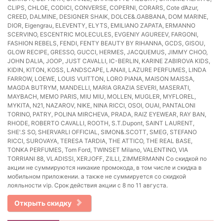
CLIPS, CHLOE, CODICI, CONVERSE, COPERNI, CORARS, Cote d’Azur,
CREED, DALMINE, DESIGNER SHAIK, DOLCE&.GABBANA, DOM MARINE,
DIOR, Eigengrau, ELEVENTY, ELYTS, EMILIANO ZAPATA, ERMANNO
SCERVINO, ESCENTRIC MOLECULES, EVGENIY AGUREEV, FARGONI,
FASHION REBELS, FENDI, FENTY BEAUTY BY RIHANNA, GCDS, GISOU,
GLOW RECIPE, GRESSO, GUCCI, HERMES, JACQUEMUS, JIMMY CHOO,
JOHN DALIA, JOOP, JUST CAVALLI, IC-BERLIN, KARINE ZABIROVA KIDS,
KIDIN, KITON, KOSS, LANDSCAPE, LANAII, LAZURE PERFUMES, LINDA
FARROW, LOEWE, LOUIS VUITTON, LORO PIANA, MAISON MAISSA,
MAGDA BUTRYM, MANDELLI, MARIA GRAZIA SEVERI, MASERATI,
MAYBACH, MEMO PARIS, MIU MIU, MOLLEN, MUGLER, MYFLOREL,
MYKITA, N21, NAZAROV, NIKE, NINA RICCI, OSOI, OUAI, PANTALONI
TORINO, PATRY, POLINA MIRCHEVA, PRADA, RAIZ EYEWEAR, RAY BAN,
RHODE, ROBERTO CAVALLI, ROOTH, S.T.Dupont, SAINT LAURENT,
SHE'.S SO, SHERVARLI OFFICIAL, SIMON&.SCOTT, SMEG, STEFANO
RICCI, SUROVAYA, TERESA TARDIA, THE ATTICO, THE REAL BASE,
TONKA PERFUMES, Tom Ford, TWINSET Milano, VALENTINO, VIA
TORRIANI 88, VLADISSI, XERJOFF, ZILLI, ZIMMERMANN Со скидкой по
акции не суммируются никакие промокода, в том числе и скидка в
мобильном приложении. а также не суммируется со скидкой
лояльности vip. Срок действия акции с 8 по 11 августа.
Открыть скидку