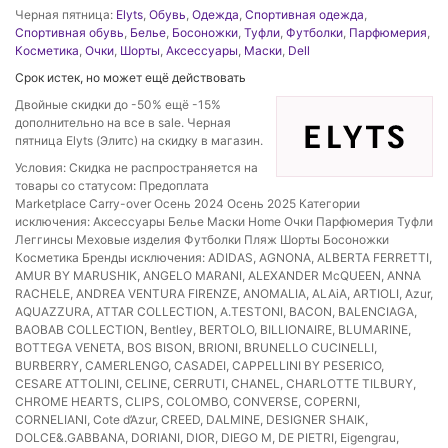
Черная пятница:
Elyts
,
Обувь
,
Одежда
,
Спортивная одежда
,
Спортивная обувь
,
Белье
,
Босоножки
,
Туфли
,
Футболки
,
Парфюмерия
,
Косметика
,
Очки
,
Шорты
,
Аксессуары
,
Маски
,
Dell
Срок истек, но может ещё действовать
Двойные скидки до -50% ещё -15%
дополнительно на все в sale. Черная
пятница Elyts (Элитс) на скидку в магазин.
Условия: Скидка не распространяется на
товары со статусом: Предоплата
Marketplace Carry-over Осень 2024 Осень 2025 Категории
исключения: Аксессуары Белье Маски Home Очки Парфюмерия Туфли
Леггинсы Меховые изделия Футболки Пляж Шорты Босоножки
Косметика Бренды исключения: ADIDAS, AGNONA, ALBERTA FERRETTI,
AMUR BY MARUSHIK, ANGELO MARANI, ALEXANDER McQUEEN, ANNA
RACHELE, ANDREA VENTURA FIRENZE, ANOMALIA, ALAiA, ARTIOLI, Azur,
AQUAZZURA, ATTAR COLLECTION, A.TESTONI, BACON, BALENСIAGA,
BAOBAB COLLECTION, Bentley, BERTOLO, BILLIONAIRE, BLUMARINE,
BOTTEGA VENETA, BOS BISON, BRIONI, BRUNELLO CUCINELLI,
BURBERRY, CAMERLENGO, CASADEI, CAPPELLINI BY PESERICO,
CESARE ATTOLINI, CELINE, CERRUTI, CHANEL, CHARLOTTE TILBURY,
CHROME HEARTS, CLIPS, COLOMBO, CONVERSE, COPERNI,
CORNELIANI, Cote d’Azur, CREED, DALMINE, DESIGNER SHAIK,
DOLCE&.GABBANA, DORIANI, DIOR, DIEGO M, DE PIETRI, Eigengrau,