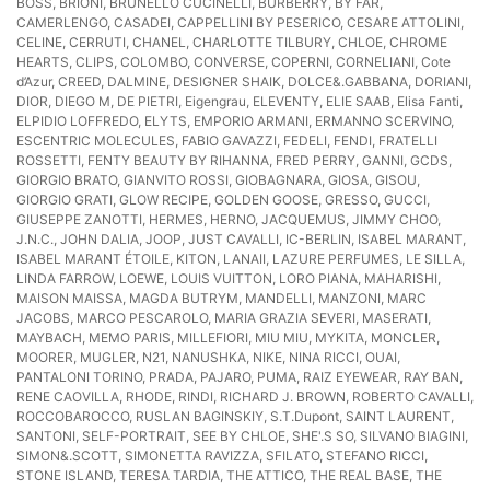
BOSS, BRIONI, BRUNELLO CUCINELLI, BURBERRY, BY FAR,
CAMERLENGO, CASADEI, CAPPELLINI BY PESERICO, CESARE ATTOLINI,
CELINE, CERRUTI, CHANEL, CHARLOTTE TILBURY, CHLOE, CHROME
HEARTS, CLIPS, COLOMBO, CONVERSE, COPERNI, CORNELIANI, Cote
d’Azur, CREED, DALMINE, DESIGNER SHAIK, DOLCE&.GABBANA, DORIANI,
DIOR, DIEGO M, DE PIETRI, Eigengrau, ELEVENTY, ELIE SAAB, Elisa Fanti,
ELPIDIO LOFFREDO, ELYTS, EMPORIO ARMANI, ERMANNO SCERVINO,
ESCENTRIC MOLECULES, FABIO GAVAZZI, FEDELI, FENDI, FRATELLI
ROSSETTI, FENTY BEAUTY BY RIHANNA, FRED PERRY, GANNI, GCDS,
GIORGIO BRATO, GIANVITO ROSSI, GIOBAGNARA, GIOSA, GISOU,
GIORGIO GRATI, GLOW RECIPE, GOLDEN GOOSE, GRESSO, GUCCI,
GIUSEPPE ZANOTTI, HERMES, HERNO, JACQUEMUS, JIMMY CHOO,
J.N.C., JOHN DALIA, JOOP, JUST CAVALLI, IC-BERLIN, ISABEL MARANT,
ISABEL MARANT ÉTOILE, KITON, LANAII, LAZURE PERFUMES, LE SILLA,
LINDA FARROW, LOEWE, LOUIS VUITTON, LORO PIANA, MAHARISHI,
MAISON MAISSA, MAGDA BUTRYM, MANDELLI, MANZONI, MARC
JACOBS, MARCO PESCAROLO, MARIA GRAZIA SEVERI, MASERATI,
MAYBACH, MEMO PARIS, MILLEFIORI, MIU MIU, MYKITA, MONCLER,
MOORER, MUGLER, N21, NANUSHKA, NIKE, NINA RICCI, OUAI,
PANTALONI TORINO, PRADA, PAJARO, PUMA, RAIZ EYEWEAR, RAY BAN,
RENE CAOVILLA, RHODE, RINDI, RICHARD J. BROWN, ROBERTO CAVALLI,
ROCCOBAROCCO, RUSLAN BAGINSKIY, S.T.Dupont, SAINT LAURENT,
SANTONI, SELF-PORTRAIT, SEE BY CHLOE, SHE'.S SO, SILVANO BIAGINI,
SIMON&.SCOTT, SIMONETTA RAVIZZA, SFILATO, STEFANO RICCI,
STONE ISLAND, TERESA TARDIA, THE ATTICO, THE REAL BASE, THE