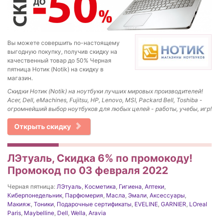
Вы можете совершить по-настоящему
выгодную покупку, получив скидку на
качественный товар до 50% Черная
пятница Нотик (Notik) на скидку в
магазин.
Скидки Нотик (Notik) на ноутбуки лучших мировых производителей!
Acer, Dell, eMachines, Fujitsu, HP, Lenovo, MSI, Packard Bell, Toshiba -
огромнейший выбор ноутбуков для любых целей - работы, учебы, игр!
Открыть скидку
ЛЭтуаль, Скидка 6% по промокоду!
Промокод по 03 февраля 2022
Черная пятница:
ЛЭтуаль
,
Косметика
,
Гигиена
,
Аптеки
,
Киберпонедельник
,
Парфюмерия
,
Масла
,
Эмали
,
Аксессуары
,
Макияж
,
Тоники
,
Подарочные сертификаты
,
EVELINE
,
GARNIER
,
LOreal
Paris
,
Maybelline
,
Dell
,
Wella
,
Aravia