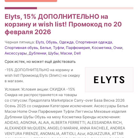
Elyts, 15% ДОПОЛНИТЕЛЬНО на
корзину и wish list! Промокод по 20
февраля 2026
Черная пятница:
Elyts
,
Обувь
,
Одежда
,
Спортивная одежда
,
Спортивная обувь
,
Белье
,
Туфли
,
Парфюмерия
,
Косметика
,
Очки
,
Аксессуары
,
Дубленки
,
Шубы
,
Маски
,
Dell
Срок истек, но может ещё действовать
-15% ДОПОЛНИТЕЛЬНО на корзину и
wish list! Промокод Elyts (Элитс) на скидку
в магазин.
Условия: Условия акции: СКИДКА -15%
Скидка не распространяется на товары
со статусом: Предоплата Marketplace Carry-over База Весна 2026
Осень 2025 cо скидками Категории исключения: Аксессуары Белье
Маски Home Очки Парфюмерия Туфли Леггинсы Меховые изделия
Дубленки Шубы Обувь на меху Косметика Бренды исключения:
ADIDAS, AGNONA, ALAiA, ALBERTA FERRETTI, ALESSANDRA RICH,
ALEXANDER McQUEEN, ANGELO MARANI, ANNA RACHELE, ANDREA
VENTURA FIRENZE, ANOMALIA, ARTIOLI, Azur, AQUAZZURA, ATTAR