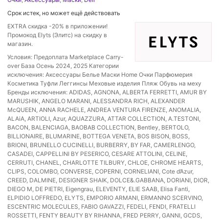
Срок истек, но может ещё действовать
EXTRA скидка -20% в приложении!
Промокод Elyts (Элитс) на скидку в
магазин.
Условия: Предоплата Marketplace Carry-
over База Осень 2024, 2025 Категории
исключения: Аксессуары Белье Маски Home Очки Парфюмерия
Косметика Туфли Леггинсы Меховые изделия Пляж Обувь на меху
Бренды исключения: ADIDAS, AGNONA, ALBERTA FERRETTI, AMUR BY
MARUSHIK, ANGELO MARANI, ALESSANDRA RICH, ALEXANDER
McQUEEN, ANNA RACHELE, ANDREA VENTURA FIRENZE, ANOMALIA,
ALAiA, ARTIOLI, Azur, AQUAZZURA, ATTAR COLLECTION, A.TESTONI,
BACON, BALENСIAGA, BAOBAB COLLECTION, Bentley, BERTOLO,
BILLIONAIRE, BLUMARINE, BOTTEGA VENETA, BOS BISON, BOSS,
BRIONI, BRUNELLO CUCINELLI, BURBERRY, BY FAR, CAMERLENGO,
CASADEI, CAPPELLINI BY PESERICO, CESARE ATTOLINI, CELINE,
CERRUTI, CHANEL, CHARLOTTE TILBURY, CHLOE, CHROME HEARTS,
CLIPS, COLOMBO, CONVERSE, COPERNI, CORNELIANI, Cote d’Azur,
CREED, DALMINE, DESIGNER SHAIK, DOLCE&.GABBANA, DORIANI, DIOR,
DIEGO M, DE PIETRI, Eigengrau, ELEVENTY, ELIE SAAB, Elisa Fanti,
ELPIDIO LOFFREDO, ELYTS, EMPORIO ARMANI, ERMANNO SCERVINO,
ESCENTRIC MOLECULES, FABIO GAVAZZI, FEDELI, FENDI, FRATELLI
ROSSETTI, FENTY BEAUTY BY RIHANNA, FRED PERRY, GANNI, GCDS,