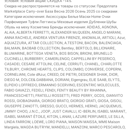
Условия: Условия акции: СКИДКА -14%
Скидка не распространяется на товары со статусом: Предоплата
Marketplace Carry-over База Весна 2026 Осень 2025 cо скидками
Категории исключения: Аксессуары Белье Маски Home Очки
Парфюмерия Туфли Леггинсы Меховые изделия Дубленки Шубы
Обувь на меху Косметика Бренды исключения: ADIDAS, AGNONA,
ALAiA, ALBERTA FERRETTI, ALEXANDER McQUEEN, ANGELO MARANI,
ANNA RACHELE, ANDREA VENTURA FIRENZE, ANOMALIA, ARTIOLI, Azur,
AQUAZZURA, ATTAR COLLECTION, A.TESTONI, BACON, BALENСIAGA,
BALMAIN, BAOBAB COLLECTION, Bentley, BERTOLO, BILLIONAIRE,
BLUMARINE, BOTTEGA VENETA, BOS BISON, BRIONI, BRUNELLO
CUCINELLI, BURBERRY, CAMERLENGO, CAPPELLINI BY PESERICO,
CASADEI, CESARE ATTOLINI, CELINE, CERRUTI, CHANEL, CHARLOTTE
TILBURY, CHROME HEARTS, CLIPS, COLOMBO, CONVERSE, COPERNI,
CORNELIANI, Cote d’Azur, CREED, DE PIETRI, DESIGNER SHAIK, DIOR,
DIEGO M, DOLCE&.GABBANA, DORIANI, Eigengrau, ELIE SAAB, ELYTS,
ELPIDIO LOFFREDO, ERMANNO SCERVINO, ESCENTRIC MOLECULES,
FABIO GAVAZZI, FEDELI, FENDI, FENTY BEAUTY BY RIHANNA,
FRANCESCHETTI, FRATELLI ROSSETTI, FRED PERRY, GCDS, GIANVITO
ROSSI, GIOBAGNARA, GIORGIO BRATO, GIORGIO GRATI, GIOSA, GISOU,
GIUSEPPE ZANOTTI, GRESSO, GUCCI, HERMES, HERNO, JACQUEMUS,
JIMMY CHOO, J.N.C., JOOP, JUST CAVALLI, IC-BERLIN, ISABEL MARANT,
ISABEL MARANT ÉTOILE, KITON, LANAII, LAZURE PERFUMES, LE SILLA,
LINDA FARROW, LOEWE, LORO PIANA, MAISON MAISSA, MM6 Maison
Margiela, MAGDA BUTRYM, MANDELLI, MANZONI, MARCO PESCAROLO,