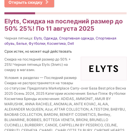
Открыть скидку
Elyts, Скидка на последний размер до
50% 25%! По 11 августа 2025
Черная пятница:
Elyts
,
Одежда
,
Спортивная одежда
,
Спортивная
обувь
,
Белье
,
Футболки
,
Косметика
,
Dell
Срок истек, но может ещё действовать
Скидка на последний размер до 50% +
25%! Черная пятница Elyts (Элитс) на
скидку в магазин.
Условия: в разделах — Последний размер
Скидка не распространяется на товары
со статусом: Предоплата Marketplace Carry-over База Best price Весна
2025 Осень 2024, 2025 Категории исключения: Белье Пляж Футболки
Косметика Бренды исключения: ADIDAS, AMMONIT, AMUR BY
MARUSHIK, ANNA RACHELE, ANOMALIA, ANTE KOVAC, ALAiA,
ALEXANDER McQUEEN, Azur, ATTAR COLLECTION, A.TESTONI, BABYBU,
BAOBAB COLLECTION, BARDINI, BENEFIT COSMETICS, Bentley,
BLUMARINE, BOBBIES, BOTTEGA VENETA, BRIONI, BRUNELLO
CUCINELLI, BURBERRY, CANOE, CAPPELLINI BY PESERICO, CELINE,
CERRUTI, CEPHEYA, CHANEL, CHARLOTTE TILBURY, CHROME HEARTS,