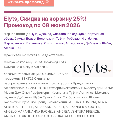
Открыть промокод
Elyts, Скидка на корзину 25%!
Промокод по 08 июня 2026
Черная пятница:
Elyts
,
Одежда
,
Спортивная одежда
,
Спортивная
обувь
,
Сумки
,
Белье
,
Босоножки
,
Туфли
,
Рубашки
,
Футболки
,
Парфюмерия
,
Косметика
,
Очки
,
Шорты
,
Аксессуары
,
Дубленки
,
Шубы
,
Маски
,
Dell
Срок истек, но может ещё действовать
Скидка на корзину -25%! Промокод Elyts
(Элитс) на скидку в магазин.
Условия: Условия акции: СКИДКА -25% по
промокоду BSKT25 Скидка не
распространяется на товары со статусом: • Предоплата •
Маркетплейс • Осень 2026 Категории исключения: Аксессуары Белье
Маски Дом Очки Парфюмерия Косметика Туфли Леггинсы Меховые
изделия Дубленки Шубы Сумки Пляж Футболки и поло Шорты
Босоножки Рубашки Бренды исключения: ADIDAS, AGNONA, ALAiA,
ALBERTA FERRETTI, ALESSANDRA RICH, ALEXANDER McQUEEN,
ANGELO MARANI, ANNA RACHELE, ANDREA VENTURA FIRENZE,
ANOMALIA, ARTIOLI, Azur, AQUAZZURA, ATTAR COLLECTION,