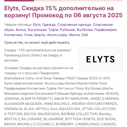
Elyts, Скидка 15% дополнительно на
корзину! Промокод по 06 августа 2025
Черная пятница:
Elyts
,
Одежда
,
Спортивная одежда
,
Спортивная
обувь
,
Белье
,
Босоножки
,
Туфли
,
Рубашки
,
Футболки
,
Парфюмерия
,
Косметика
,
Очки
,
Шорты
,
Аксессуары
,
Маски
,
Dell
Срок истек, но может ещё действовать
Скидка -15% дополнительно на корзину!
Промокод Elyts (Элитс) на скидку в
магазин.
Условия: Скидка не распространяется на
товары со статусом: Предоплата
Marketplace Carry-over База Товары FW25 Товары SS25 от 40%
Категории исключения: Аксессуары Белье Маски Home Очки
Парфюмерия Косметика Туфли Леггинсы Пляж Футболки Шорты
Меховые изделия Босоножки Рубашки Бренды исключения: ADIDAS,
AGNONA, ALBERTA FERRETTI, AMUR BY MARUSHIK, ANGELO MARANI,
ALEXANDER McQUEEN, ANNA RACHELE, ANDREA VENTURA FIRENZE,
ANOMALIA, ALAiA, ARTIOLI, Azur, AQUAZZURA, ATTAR COLLECTION,
A.TESTONI, BACON, BALENСIAGA, BAOBAB COLLECTION, Bentley,
BERTOLO, BILLIONAIRE, BLUMARINE, BOTTEGA VENETA, BOS BISON,
BRIONI, BRUNELLO CUCINELLI, BURBERRY, CAMERLENGO, CASADEI,