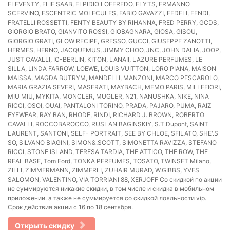
ELEVENTY, ELIE SAAB, ELPIDIO LOFFREDO, ELYTS, ERMANNO
SCERVINO, ESCENTRIC MOLECULES, FABIO GAVAZZI, FEDELI, FENDI,
FRATELLI ROSSETTI, FENTY BEAUTY BY RIHANNA, FRED PERRY, GCDS,
GIORGIO BRATO, GIANVITO ROSSI, GIOBAGNARA, GIOSA, GISOU,
GIORGIO GRATI, GLOW RECIPE, GRESSO, GUCCI, GIUSEPPE ZANOTTI,
HERMES, HERNO, JACQUEMUS, JIMMY CHOO, JNC, JOHN DALIA, JOOP,
JUST CAVALLI, IC-BERLIN, KITON, LANAII, LAZURE PERFUMES, LE
SILLA, LINDA FARROW, LOEWE, LOUIS VUITTON, LORO PIANA, MAISON
MAISSA, MAGDA BUTRYM, MANDELLI, MANZONI, MARCO PESCAROLO,
MARIA GRAZIA SEVERI, MASERATI, MAYBACH, MEMO PARIS, MILLEFIORI,
MIU MIU, MYKITA, MONCLER, MUGLER, N21, NANUSHKA, NIKE, NINA
RICCI, OSOI, OUAI, PANTALONI TORINO, PRADA, PAJARO, PUMA, RAIZ
EYEWEAR, RAY BAN, RHODE, RINDI, RICHARD J. BROWN, ROBERTO
CAVALLI, ROCCOBAROCCO, RUSLAN BAGINSKIY, S.T.Dupont, SAINT
LAURENT, SANTONI, SELF- PORTRAIT, SEE BY CHLOE, SFILATO, SHE'.S
SO, SILVANO BIAGINI, SIMON&.SCOTT, SIMONETTA RAVIZZA, STEFANO
RICCI, STONE ISLAND, TERESA TARDIA, THE ATTICO, THE ROW, THE
REAL BASE, Tom Ford, TONKA PERFUMES, TOSATO, TWINSET Milano,
ZILLI, ZIMMERMANN, ZIMMERLI, ZUHAIR MURAD, W.GIBBS, YVES
SALOMON, VALENTINO, VIA TORRIANI 88, XERJOFF Со скидкой по акции
не суммируются никакие скидки, в том числе и скидка в мобильном
приложении. а также не суммируется со скидкой лояльности vip.
Срок действия акции с 16 по 18 сентября.
Открыть скидку