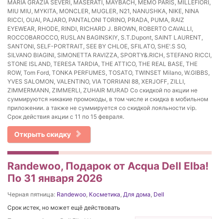
MARIA GRAZIA SEVERI, MASERATI, MAYBACH, MEMO PARIS, MILLEFIORI,
MIU MIU, MYKITA, MONCLER, MUGLER, N21, NANUSHKA, NIKE, NINA
RICCI, OUAI, PAJARO, PANTALONI TORINO, PRADA, PUMA, RAIZ
EYEWEAR, RHODE, RINDI, RICHARD J. BROWN, ROBERTO CAVALLI,
ROCCOBAROCCO, RUSLAN BAGINSKIY, S.T.Dupont, SAINT LAURENT,
SANTONI, SELF-PORTRAIT, SEE BY CHLOE, SFILATO, SHE'.S SO,
SILVANO BIAGINI, SIMONETTA RAVIZZA, SPORTY&.RICH, STEFANO RICCI,
STONE ISLAND, TERESA TARDIA, THE ATTICO, THE REAL BASE, THE
ROW, Tom Ford, TONKA PERFUMES, TOSATO, TWINSET Milano, W.GIBBS,
YVES SALOMON, VALENTINO, VIA TORRIANI 88, XERJOFF, ZILLI,
ZIMMERMANN, ZIMMERLI, ZUHAIR MURAD Со скидкой по акции не
суммируются никакие промокоды, в том числе и скидка в мобильном
приложении. а также не суммируется со скидкой лояльности vip.
Срок действия акции с 11 по 15 февраля.
Открыть скидку
Randewoo, Подарок от Acqua Dell Elba!
По 31 января 2026
Черная пятница:
Randewoo
,
Косметика
,
Для дома
,
Dell
Срок истек, но может ещё действовать