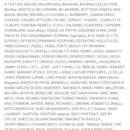
A.TESTONI, BACON, BALENСIAGA, BALMAIN, BAOBAB COLLECTION,
Bentley, BERTOLO, BILLIONAIRE, BLUMARINE, BOTTEGA VENETA, BOS
BISON, BRIONI, BRUNELLO CUCINELLI, BURBERRY, CAMERLENGO,
CASADEI, CESARE ATTOLINI, CELINE, CERRUTI, CHANEL, CHARLOTTE
TILBURY, CHROME HEARTS, CLIPS, COLOMBO, CONVERSE, COPERNI,
CORNELIANI, Cote d’Azur, CREED, DE PIETRI, DESIGNER SHAIK, DIOR,
DIEGO M, DOLCE&GABBANA, DORIANI, Eigengrau, ELIE SAAB, ELYTS,
ELPIDIO LOFFREDO, ERMANNO SCERVINO, ESCENTRIC MOLECULES,
FABIO GAVAZZI, FEDELI, FENDI, FENTY BEAUTY BY RIHANNA,
FRANCESCHETTI, FRATELLI ROSSETTI, FRED PERRY, GCDS, GIANVITO
ROSSI, GIOBAGNARA, GIORGIO BRATO, GIORGIO GRATI, GIOSA, GISOU,
GIUSEPPE ZANOTTI, GRESSO, GUCCI, HERMES, HERNO, JACQUEMUS,
JIMMY CHOO, J.N.C., JOOP, JUST CAVALLI, IC-BERLIN, ISABEL MARANT,
ISABEL MARANT ÉTOILE, KITON, LANAII, LAZURE PERFUMES, LE SILLA,
LINDA FARROW, LOEWE, LORO PIANA, MAISON MAISSA, MM6 Maison
Margiela, MAGDA BUTRYM, MANDELLI, MANZONI, MARCO PESCAROLO,
MARIA GRAZIA SEVERI, MASERATI, MAYBACH, MEMO PARIS, MILLEFIORI,
MIU MIU, MYKITA, MONCLER, MUGLER, N21, NANUSHKA, NIKE, NINA
RICCI, OUAI, PAJARO, PANTALONI TORINO, PRADA, PREMIATA, PUMA,
RAIZ EYEWEAR, RHODE, RINDI, RICHARD J. BROWN, ROBERTO CAVALLI,
ROCCOBAROCCO, RUSLAN BAGINSKIY, SFILATO, S.T.Dupont, SAINT
LAURENT, SANTONI, SANTONI capsule, SELF-PORTRAIT, SEE BY
CHLOE, SHE’S SO, SILVANO BIAGINI, SIMONETTA RAVIZZA,
SPORTY&RICH, STEFANO RICCI, STONE ISLAND, TERESA TARDIA, THE
ATTICO, THE REAL BASE, THE ROW, Tom Ford, TONKA PERFUMES,