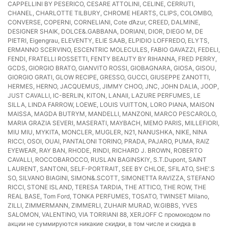
CAPPELLINI BY PESERICO, CESARE ATTOLINI, CELINE, CERRUTI,
CHANEL, CHARLOTTE TILBURY, CHROME HEARTS, CLIPS, COLOMBO,
CONVERSE, COPERNI, CORNELIANI, Cote d’Azur, CREED, DALMINE,
DESIGNER SHAIK, DOLCE&.GABBANA, DORIANI, DIOR, DIEGO M, DE
PIETRI, Eigengrau, ELEVENTY, ELIE SAAB, ELPIDIO LOFFREDO, ELYTS,
ERMANNO SCERVINO, ESCENTRIC MOLECULES, FABIO GAVAZZI, FEDELI,
FENDI, FRATELLI ROSSETTI, FENTY BEAUTY BY RIHANNA, FRED PERRY,
GCDS, GIORGIO BRATO, GIANVITO ROSSI, GIOBAGNARA, GIOSA, GISOU,
GIORGIO GRATI, GLOW RECIPE, GRESSO, GUCCI, GIUSEPPE ZANOTTI,
HERMES, HERNO, JACQUEMUS, JIMMY CHOO, JNC, JOHN DALIA, JOOP,
JUST CAVALLI, IC-BERLIN, KITON, LANAII, LAZURE PERFUMES, LE
SILLA, LINDA FARROW, LOEWE, LOUIS VUITTON, LORO PIANA, MAISON
MAISSA, MAGDA BUTRYM, MANDELLI, MANZONI, MARCO PESCAROLO,
MARIA GRAZIA SEVERI, MASERATI, MAYBACH, MEMO PARIS, MILLEFIORI,
MIU MIU, MYKITA, MONCLER, MUGLER, N21, NANUSHKA, NIKE, NINA
RICCI, OSOI, OUAI, PANTALONI TORINO, PRADA, PAJARO, PUMA, RAIZ
EYEWEAR, RAY BAN, RHODE, RINDI, RICHARD J. BROWN, ROBERTO
CAVALLI, ROCCOBAROCCO, RUSLAN BAGINSKIY, S.T.Dupont, SAINT
LAURENT, SANTONI, SELF-PORTRAIT, SEE BY CHLOE, SFILATO, SHE'.S
SO, SILVANO BIAGINI, SIMON&.SCOTT, SIMONETTA RAVIZZA, STEFANO
RICCI, STONE ISLAND, TERESA TARDIA, THE ATTICO, THE ROW, THE
REAL BASE, Tom Ford, TONKA PERFUMES, TOSATO, TWINSET Milano,
ZILLI, ZIMMERMANN, ZIMMERLI, ZUHAIR MURAD, W.GIBBS, YVES
SALOMON, VALENTINO, VIA TORRIANI 88, XERJOFF С промокодом по
акции не суммируются никакие скидки, в том числе и скидка в