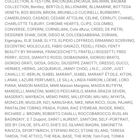
COLLECTION, A.TESTONI, BACON,BALENСIAGA, BALMAIN, BAOBAB
COLLECTION, Bentley, BERTOLO, BILLIONAIRE, BLUMARINE, BOTTEGA
VENETA, BOS BISON, BRIONI, BRUNELLO CUCINELLI, BURBERRY,
CAMERLENGO, CASADEI, CESARE ATTOLINI, CELINE, CERRUTI, CHANEL,
CHARLOTTE TILBURY, CHROME HEARTS, CLIPS, COLOMBO,
CONVERSE, COPERNI, CORNELIANI, Cote d’Azur, CREED, DE PIETRI,
DESIGNER SHAIK, DIOR, DIEGO M, DOLCE&GABBANA, DORIANI,
Eigengrau, ELIE SAAB, ELYTS, ELPIDIO LOFFREDO, ERMANNO SCERVINO,
ESCENTRIC MOLECULES, FABIO GAVAZZI, FEDELI, FENDI, FENTY
BEAUTY BY RIHANNA, FRANCESCHETTI, FRATELLI ROSSETTI, FRED
PERRY, GCDS, GIANVITO ROSSI, GIOBAGNARA, GIORGIO BRATO,
GIORGIO GRATI, GIOSA, GISOU, GIUSEPPE ZANOTTI, GRESSO, GUCCI,
HERMES, HERNO, JACQUEMUS, JIMMY CHOO, J.N.C., JOOP, JUST
CAVALLI, IC-BERLIN, ISABEL MARANT, ISABEL MARANT ÉTOILE, KITON,
LANAII, LAZURE PERFUMES, LE SILLA, LINDA FARROW, LOEWE, LORO
PIANA, MAISON MAISSA, MM6 Maison Margiela, MAGDA BUTRYM,
MANDELLI, MANZONI, MARCO PESCAROLO, MARIA GRAZIA SEVERI,
MASERATI, MAYBACH, MEMO PARIS, MILLEFIORI, MIU MIU, MYKITA,
MONCLER, MUGLER, N21, NANUSHKA, NIKE, NINA RICCI, OUAI, PAJARO,
PANTALONI TORINO, PRADA, PUMA, RAIZ EYEWEAR, RHODE, RINDI,
RICHARD J. BROWN, ROBERTO CAVALLI, ROCCOBAROCCO, RUSLAN
BAGINSKIY, S.T.Dupont, SAINT LAURENT, SANTONI, SELF-PORTRAIT,
SEE BY CHLOE, SFILATO, SHE’S SO, SILVANO BIAGINI, SIMONETTA
RAVIZZA, SPORTY&RICH, STEFANO RICCI, STONE ISLAND, TERESA
TARDIA, THE ATTICO, THE REAL BASE, THE ROW, Tom Ford, TONKA