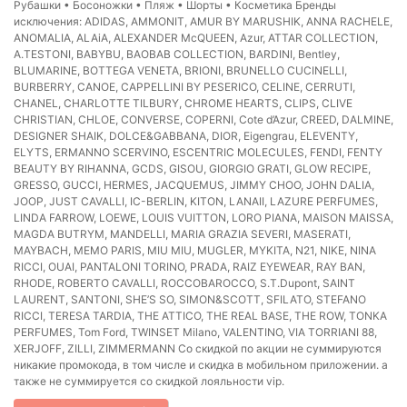
Рубашки • Босоножки • Пляж • Шорты • Косметика Бренды
исключения: ADIDAS, AMMONIT, AMUR BY MARUSHIK, ANNA RACHELE,
ANOMALIA, ALAiA, ALEXANDER McQUEEN, Azur, ATTAR COLLECTION,
A.TESTONI, BABYBU, BAOBAB COLLECTION, BARDINI, Bentley,
BLUMARINE, BOTTEGA VENETA, BRIONI, BRUNELLO CUCINELLI,
BURBERRY, CANOE, CAPPELLINI BY PESERICO, CELINE, CERRUTI,
CHANEL, CHARLOTTE TILBURY, CHROME HEARTS, CLIPS, CLIVE
CHRISTIAN, CHLOE, CONVERSE, COPERNI, Cote d’Azur, CREED, DALMINE,
DESIGNER SHAIK, DOLCE&GABBANA, DIOR, Eigengrau, ELEVENTY,
ELYTS, ERMANNO SCERVINO, ESCENTRIC MOLECULES, FENDI, FENTY
BEAUTY BY RIHANNA, GCDS, GISOU, GIORGIO GRATI, GLOW RECIPE,
GRESSO, GUCCI, HERMES, JACQUEMUS, JIMMY CHOO, JOHN DALIA,
JOOP, JUST CAVALLI, IC-BERLIN, KITON, LANAII, LAZURE PERFUMES,
LINDA FARROW, LOEWE, LOUIS VUITTON, LORO PIANA, MAISON MAISSA,
MAGDA BUTRYM, MANDELLI, MARIA GRAZIA SEVERI, MASERATI,
MAYBACH, MEMO PARIS, MIU MIU, MUGLER, MYKITA, N21, NIKE, NINA
RICCI, OUAI, PANTALONI TORINO, PRADA, RAIZ EYEWEAR, RAY BAN,
RHODE, ROBERTO CAVALLI, ROCCOBAROCCO, S.T.Dupont, SAINT
LAURENT, SANTONI, SHE’S SO, SIMON&SCOTT, SFILATO, STEFANO
RICCI, TERESA TARDIA, THE ATTICO, THE REAL BASE, THE ROW, TONKA
PERFUMES, Tom Ford, TWINSET Milano, VALENTINO, VIA TORRIANI 88,
XERJOFF, ZILLI, ZIMMERMANN Со скидкой по акции не суммируются
никакие промокода, в том числе и скидка в мобильном приложении. а
также не суммируется со скидкой лояльности vip.