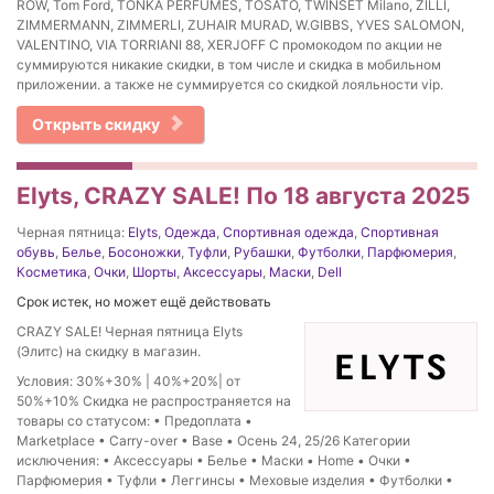
ROW, Tom Ford, TONKA PERFUMES, TOSATO, TWINSET Milano, ZILLI,
ZIMMERMANN, ZIMMERLI, ZUHAIR MURAD, W.GIBBS, YVES SALOMON,
VALENTINO, VIA TORRIANI 88, XERJOFF С промокодом по акции не
суммируются никакие скидки, в том числе и скидка в мобильном
приложении. а также не суммируется со скидкой лояльности vip.
Открыть скидку
Elyts, CRAZY SALE! По 18 августа 2025
Черная пятница:
Elyts
,
Одежда
,
Спортивная одежда
,
Спортивная
обувь
,
Белье
,
Босоножки
,
Туфли
,
Рубашки
,
Футболки
,
Парфюмерия
,
Косметика
,
Очки
,
Шорты
,
Аксессуары
,
Маски
,
Dell
Срок истек, но может ещё действовать
CRAZY SALE! Черная пятница Elyts
(Элитс) на скидку в магазин.
Условия: 30%+30% | 40%+20%| от
50%+10% Скидка не распространяется на
товары со статусом: • Предоплата •
Marketplace • Carry-over • Base • Осень 24, 25/26 Категории
исключения: • Аксессуары • Белье • Маски • Home • Очки •
Парфюмерия • Туфли • Леггинсы • Меховые изделия • Футболки •