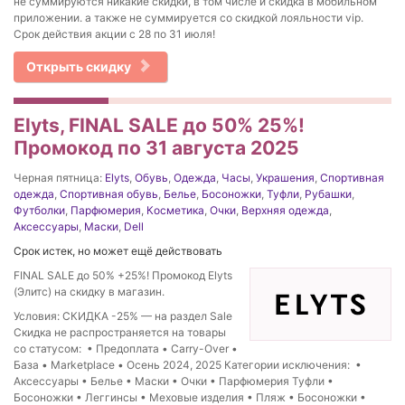
не суммируются никакие скидки, в том числе и скидка в мобильном
приложении. а также не суммируется со скидкой лояльности vip.
Срок действия акции с 28 по 31 июля!
Открыть скидку
Elyts, FINAL SALE до 50% 25%!
Промокод по 31 августа 2025
Черная пятница:
Elyts
,
Обувь
,
Одежда
,
Часы
,
Украшения
,
Спортивная
одежда
,
Спортивная обувь
,
Белье
,
Босоножки
,
Туфли
,
Рубашки
,
Футболки
,
Парфюмерия
,
Косметика
,
Очки
,
Верхняя одежда
,
Аксессуары
,
Маски
,
Dell
Срок истек, но может ещё действовать
FINAL SALE до 50% +25%! Промокод Elyts
(Элитс) на скидку в магазин.
Условия: СКИДКА -25% — на раздел Sale
Скидка не распространяется на товары
со статусом: • Предоплата • Carry-Over •
База • Marketplace • Осень 2024, 2025 Категории исключения: •
Аксессуары • Белье • Маски • Очки • Парфюмерия Туфли •
Босоножки • Леггинсы • Меховые изделия • Пляж • Босоножки •