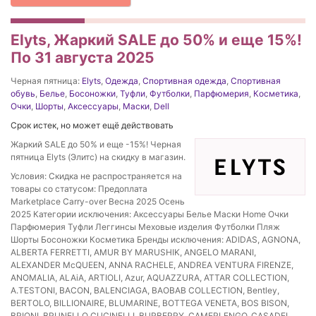
Elyts, Жаркий SALE до 50% и еще 15%!
По 31 августа 2025
Черная пятница:
Elyts
,
Одежда
,
Спортивная одежда
,
Спортивная
обувь
,
Белье
,
Босоножки
,
Туфли
,
Футболки
,
Парфюмерия
,
Косметика
,
Очки
,
Шорты
,
Аксессуары
,
Маски
,
Dell
Срок истек, но может ещё действовать
Жаркий SALE до 50% и еще -15%! Черная
пятница Elyts (Элитс) на скидку в магазин.
Условия: Скидка не распространяется на
товары со статусом: Предоплата
Marketplace Carry-over Весна 2025 Осень
2025 Категории исключения: Аксессуары Белье Маски Home Очки
Парфюмерия Туфли Леггинсы Меховые изделия Футболки Пляж
Шорты Босоножки Косметика Бренды исключения: ADIDAS, AGNONA,
ALBERTA FERRETTI, AMUR BY MARUSHIK, ANGELO MARANI,
ALEXANDER McQUEEN, ANNA RACHELE, ANDREA VENTURA FIRENZE,
ANOMALIA, ALAiA, ARTIOLI, Azur, AQUAZZURA, ATTAR COLLECTION,
A.TESTONI, BACON, BALENСIAGA, BAOBAB COLLECTION, Bentley,
BERTOLO, BILLIONAIRE, BLUMARINE, BOTTEGA VENETA, BOS BISON,
BRIONI, BRUNELLO CUCINELLI, BURBERRY, CAMERLENGO, CASADEI,