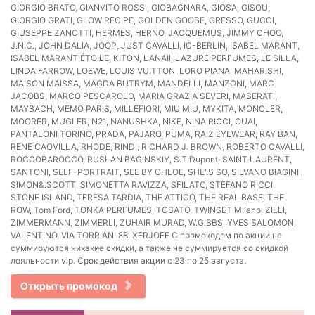
GIORGIO BRATO, GIANVITO ROSSI, GIOBAGNARA, GIOSA, GISOU,
GIORGIO GRATI, GLOW RECIPE, GOLDEN GOOSE, GRESSO, GUCCI,
GIUSEPPE ZANOTTI, HERMES, HERNO, JACQUEMUS, JIMMY CHOO,
J.N.C., JOHN DALIA, JOOP, JUST CAVALLI, IC-BERLIN, ISABEL MARANT,
ISABEL MARANT ÉTOILE, KITON, LANAII, LAZURE PERFUMES, LE SILLA,
LINDA FARROW, LOEWE, LOUIS VUITTON, LORO PIANA, MAHARISHI,
MAISON MAISSA, MAGDA BUTRYM, MANDELLI, MANZONI, MARC
JACOBS, MARCO PESCAROLO, MARIA GRAZIA SEVERI, MASERATI,
MAYBACH, MEMO PARIS, MILLEFIORI, MIU MIU, MYKITA, MONCLER,
MOORER, MUGLER, N21, NANUSHKA, NIKE, NINA RICCI, OUAI,
PANTALONI TORINO, PRADA, PAJARO, PUMA, RAIZ EYEWEAR, RAY BAN,
RENE CAOVILLA, RHODE, RINDI, RICHARD J. BROWN, ROBERTO CAVALLI,
ROCCOBAROCCO, RUSLAN BAGINSKIY, S.T.Dupont, SAINT LAURENT,
SANTONI, SELF-PORTRAIT, SEE BY CHLOE, SHE'.S SO, SILVANO BIAGINI,
SIMON&.SCOTT, SIMONETTA RAVIZZA, SFILATO, STEFANO RICCI,
STONE ISLAND, TERESA TARDIA, THE ATTICO, THE REAL BASE, THE
ROW, Tom Ford, TONKA PERFUMES, TOSATO, TWINSET Milano, ZILLI,
ZIMMERMANN, ZIMMERLI, ZUHAIR MURAD, W.GIBBS, YVES SALOMON,
VALENTINO, VIA TORRIANI 88, XERJOFF С промокодом по акции не
суммируются никакие скидки, а также не суммируется со скидкой
лояльности vip. Срок действия акции с 23 по 25 августа.
Открыть промокод