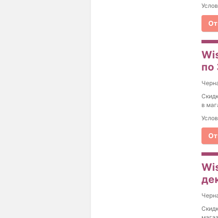
Услов
От
Wi
по
Черна
Скидк
в маг
Услов
От
Wi
де
Черна
Скидк
магаз