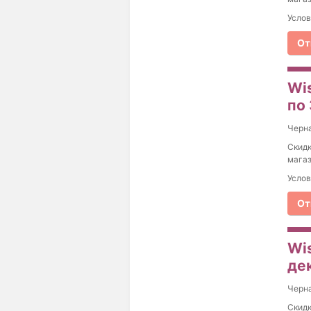
Услов
От
Wi
по
Черна
Скидк
магаз
Услов
От
Wi
де
Черна
Скидк