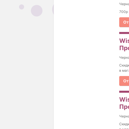
Черна
700р 
От
Wis
Пр
Черна
Скидк
в маг
От
Wi
Пр
Черна
Скидк