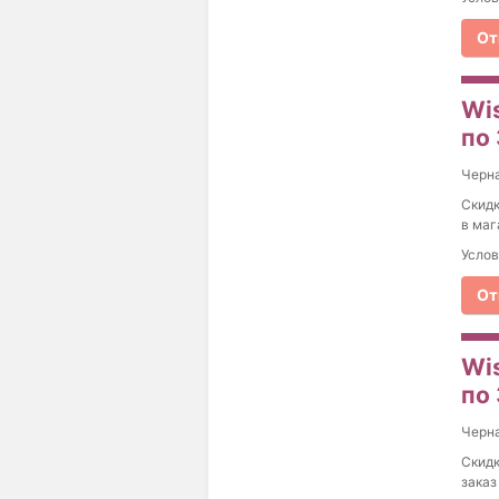
От
Wis
по
Черна
Скидк
в маг
Услов
От
Wis
по
Черна
Скидк
заказ