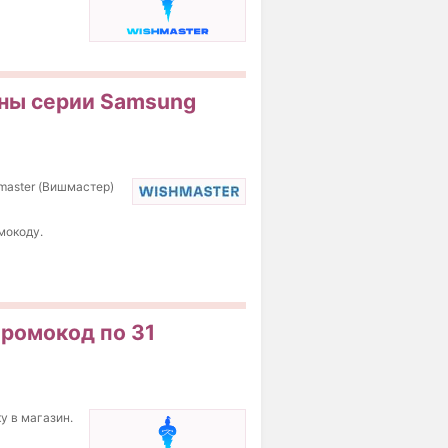
оны серии Samsung
master (Вишмастер)
мокоду.
Промокод по 31
у в магазин.