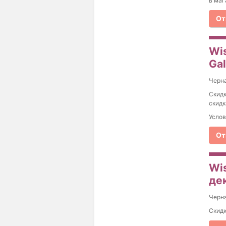
в маг
От
Wi
Ga
Черна
Скидк
скидк
Услов
От
Wis
де
Черна
Скидк