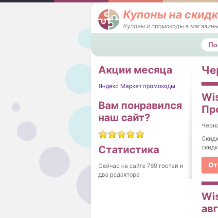
Купоны на скидк
Купоны и промокоды в магазины
Поис
Акции месяца
Че
Яндекс Маркет промокоды
Wis
Вам понравился
Пр
наш сайт?
Черна
Скидк
скидк
Статистика
От
Сейчас на сайте 769 гостей и
два редактора
Wi
ав