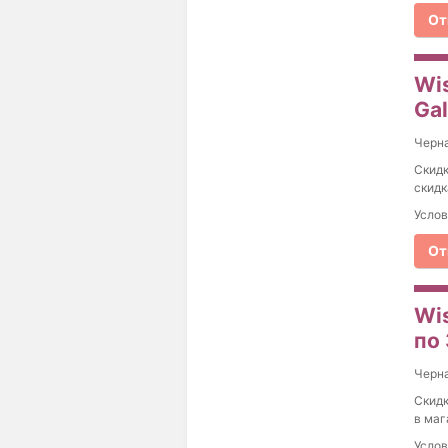
От
Wi
Ga
Черна
Скидк
скидк
Услов
От
Wi
по
Черна
Скидк
в маг
Услов