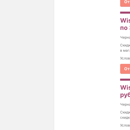
От
Wis
по
Черна
Скидк
в маг
Услов
От
Wi
ру
Черна
Скидк
скидк
Услов