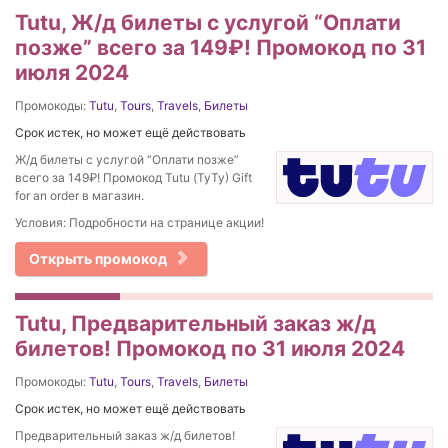
Tutu, Ж/д билеты с услугой “Оплати
позже” всего за 149₽! Промокод по 31
июля 2024
Промокоды:
Tutu
,
Tours
,
Travels
,
Билеты
Срок истек, но может ещё действовать
Ж/д билеты с услугой “Оплати позже”
всего за 149₽! Промокод Tutu (ТуТу) Gift
for an order в магазин.
Условия: Подробности на странице акции!
Открыть промокод
Tutu, Предварительный заказ ж/д
билетов! Промокод по 31 июля 2024
Промокоды:
Tutu
,
Tours
,
Travels
,
Билеты
Срок истек, но может ещё действовать
Предварительный заказ ж/д билетов!