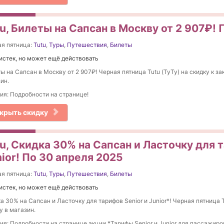
u, Билеты на Сапсан в Москву от 2 907₽!
я пятница:
Tutu
,
Туры
,
Путешествия
,
Билеты
истек, но может ещё действовать
ы на Сапсан в Москву от 2 907₽! Черная пятница Tutu (ТуТу) на скидку к за
ин.
ия: Подробности на странице!
крыть скидку
u, Скидка 30% на Сапсан и Ласточку для 
ior! По 30 апреля 2025
я пятница:
Tutu
,
Туры
,
Путешествия
,
Билеты
истек, но может ещё действовать
а 30% на Сапсан и Ласточку для тарифов Senior и Junior*! Черная пятница T
у в магазин.
ия: Подробности на странице акции *Тарифы Senior и Junior для пассажиров