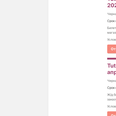
20
Черна
Срок 
Билет
магаз
Услов
От
Tu
ап
Черна
Срок 
Ж/д б
заказ
Услов
От