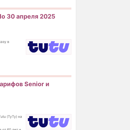
 По 30 апреля 2025
казу в
тарифов Senior и
utu (ТуТу) на
 от 60 лет и