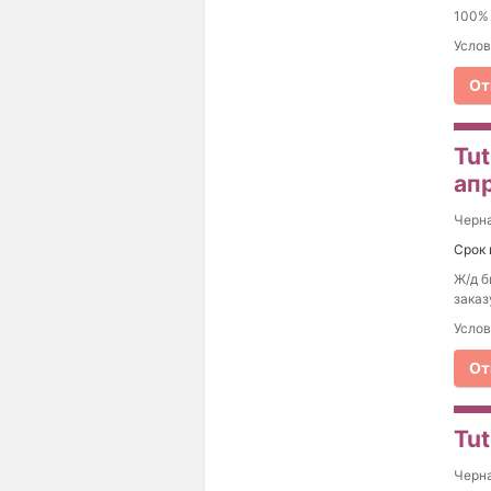
100% 
Услов
От
Tut
ап
Черна
Срок 
Ж/д б
заказ
Услов
От
Tu
Черна