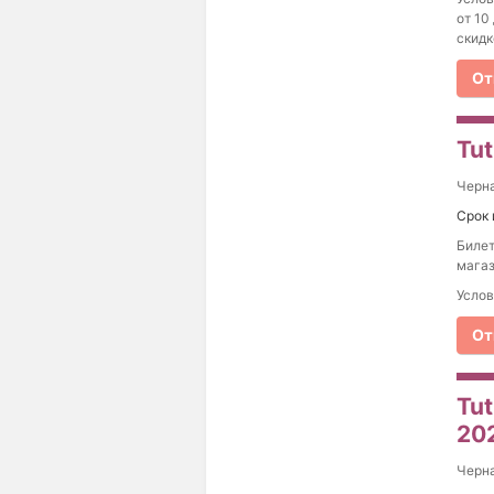
от 10
скидк
От
Tut
Черна
Срок 
Билет
магаз
Услов
От
Tut
20
Черна