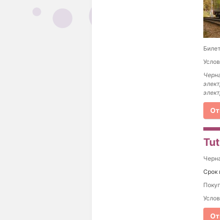
Билет
Услов
Черн
элект
элект
От
Tu
Черна
Срок 
Покуп
Услов
От