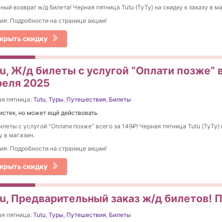
ный возврат ж/д билета! Черная пятница Tutu (ТуТу) на скидку к заказу в м
ия: Подробности на странице акции!
крыть скидку
u, Ж/д билеты с услугой “Оплати позже” в
реля 2025
я пятница:
Tutu
,
Туры
,
Путешествия
,
Билеты
истек, но может ещё действовать
илеты с услугой “Оплати позже” всего за 149₽! Черная пятница Tutu (ТуТу) 
у в магазин.
ия: Подробности на странице акции!
крыть скидку
tu, Предварительный заказ ж/д билетов! 
я пятница:
Tutu
,
Туры
,
Путешествия
,
Билеты