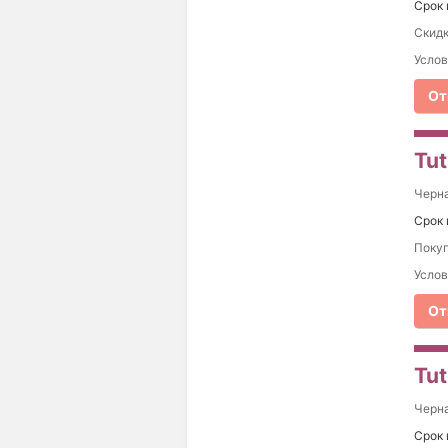
Срок 
Скидк
Услов
От
Tu
Черна
Срок 
Покуп
Услов
От
Tut
Черна
Срок 