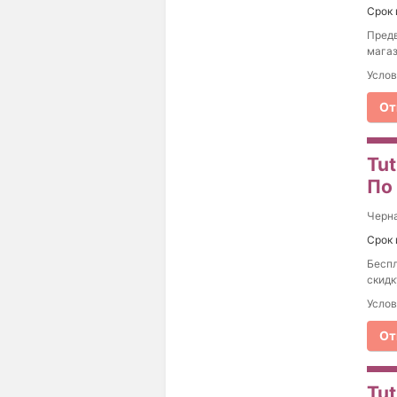
Срок 
Предв
магаз
Услов
От
Tu
По
Черна
Срок 
Беспл
скидк
Услов
От
Tu