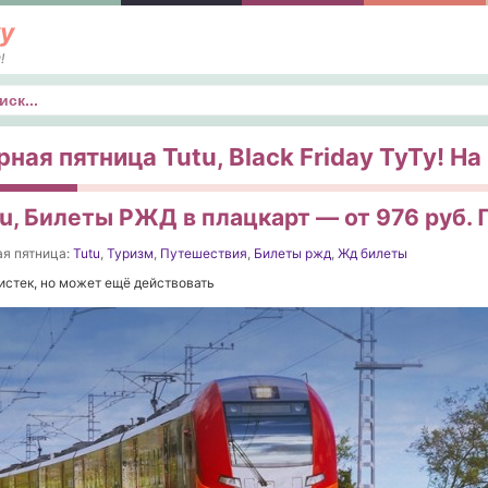
у
!
к
ная пятница Tutu, Black Friday ТуТу! На 
u, Билеты РЖД в плацкарт — от 976 руб. 
я пятница:
Tutu
,
Туризм
,
Путешествия
,
Билеты ржд
,
Жд билеты
истек, но может ещё действовать