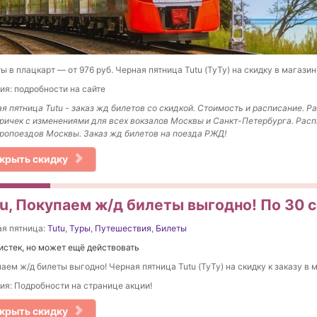
ы в плацкарт — от 976 руб. Черная пятница Tutu (ТуТу) на скидку в магазин
ия: подробности на сайте
ая пятница
Tutu - з
аказ жд билетов со скидкой. Стоимость и расписание. Р
ричек с изменениями для всех вокзалов Москвы и Санкт-Петербурга. Рас
ропоездов Москвы. Заказ жд билетов на поезда РЖД!
крыть скидку
tu, Покупаем ж/д билеты выгодно! По 30 
я пятница:
Tutu
,
Туры
,
Путешествия
,
Билеты
истек, но может ещё действовать
аем ж/д билеты выгодно! Черная пятница Tutu (ТуТу) на скидку к заказу в 
ия: Подробности на странице акции!
крыть скидку