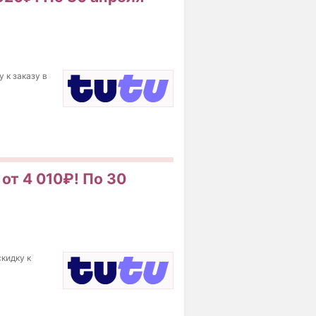
 к заказу в
от 4 010₽! По 30
скидку к