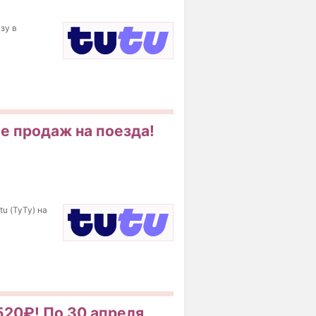
зу в
те продаж на поезда!
u (ТуТу) на
520₽! По 30 апреля