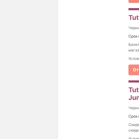
Tut
Черна
Срок 
Билет
магаз
Услов
От
Tut
Jun
Черна
Срок 
Скидк
скидк
Услов