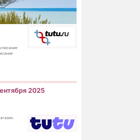
.
асписание
писание
сентября 2025
магазин.