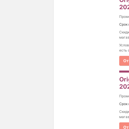
20
Пром
Срок 
Скидк
магаз
Услов
есть 
От
Ori
20
Пром
Срок 
Скидк
магаз
От