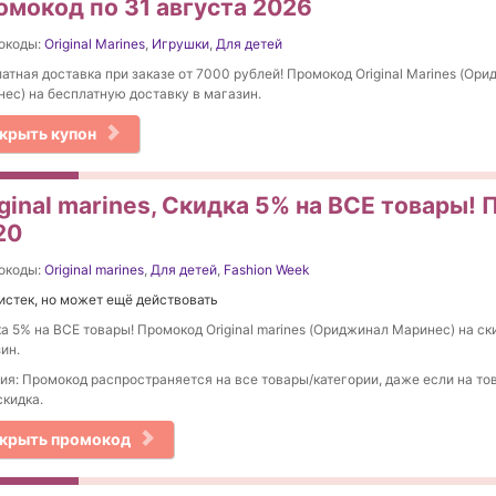
омокод по 31 августа 2026
окоды:
Original Marines
,
Игрушки
,
Для детей
атная доставка при заказе от 7000 рублей! Промокод Original Marines (Ор
ес) на бесплатную доставку в магазин.
крыть купон
ginal marines, Скидка 5% на ВСЕ товары!
20
окоды:
Original marines
,
Для детей
,
Fashion Week
истек, но может ещё действовать
а 5% на ВСЕ товары! Промокод Original marines (Ориджинал Маринес) на ск
ин.
ия: Промокод распространяется на все товары/категории, даже если на то
скидка.
крыть промокод