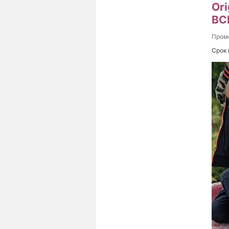
Or
ВС
Пром
Срок 