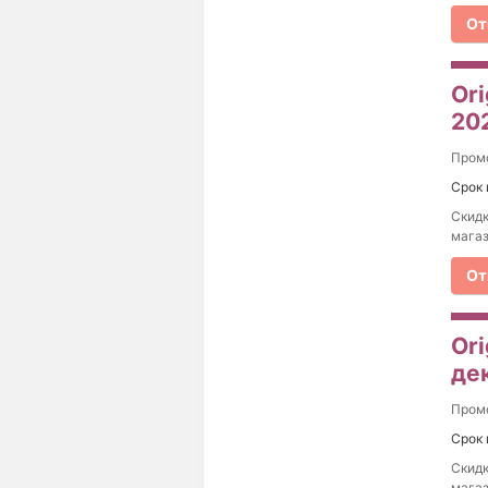
От
Ori
20
Пром
Срок 
Скидк
магаз
От
Ori
де
Пром
Срок 
Скидк
магаз