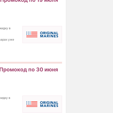
кидку в
варах уже
! Промокод по 30 июня
кидку в