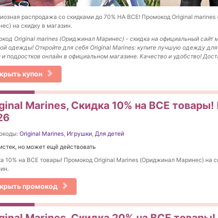
иозная распродажа со скидками до 70% НА ВСЕ! Промокод Original marines
ес) на скидку в магазин.
код Original marines (Ориджинал Маринес) - скидка на официальный сайт 
ой одежды! Откройте для себя Original Marines: купите лучшую одежду дл
 и подростков онлайн в официальном магазине. Качество и удобство! Дост
крыть купон
ginal Marines, Скидка 10% на ВСЕ товары
26
окоды:
Original Marines
,
Игрушки
,
Для детей
истек, но может ещё действовать
а 10% на ВСЕ товары! Промокод Original Marines (Ориджинал Маринес) на с
ин.
крыть промокод
ginal Marines, Скидка 20% на ВСЕ товары