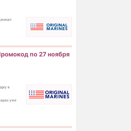
иджинал
 Промокод по 27 ноября
идку в
варах уже