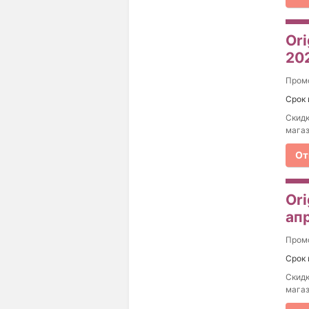
Ori
20
Пром
Срок 
Скидк
магаз
От
Ori
ап
Пром
Срок 
Скидк
магаз