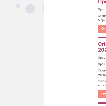
Пр
Пром
Беспл
Марин
От
Ori
20
Пром
Срок 
Скидк
магаз
Услов
есть 
От