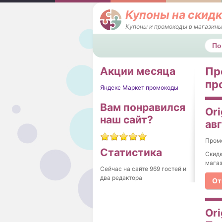
Купоны на скидк
Купоны и промокоды в магазины
Поис
Акции месяца
Пр
пр
Яндекс Маркет промокоды
Вам понравился
Ori
наш сайт?
ав
Пром
Статистика
Скидк
магаз
Сейчас на сайте 969 гостей и
два редактора
От
Ori