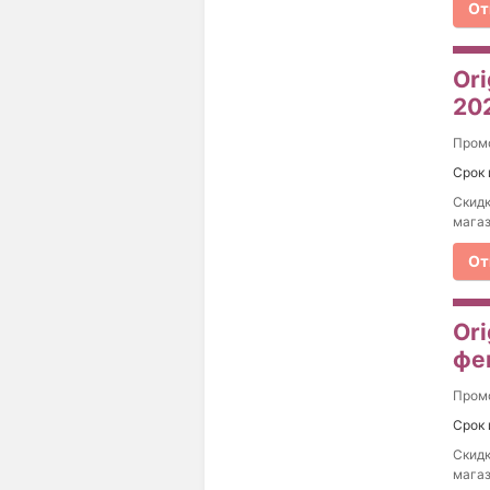
От
Ori
20
Пром
Срок 
Скидк
магаз
От
Ori
фе
Пром
Срок 
Скидк
магаз