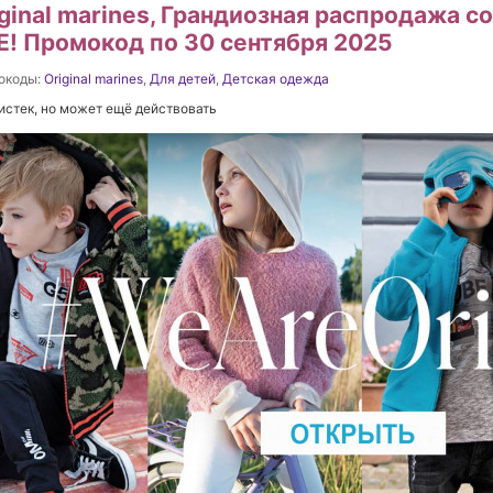
iginal marines, Грандиозная распродажа с
Е! Промокод по 30 сентября 2025
окоды:
Original marines
,
Для детей
,
Детская одежда
истек, но может ещё действовать