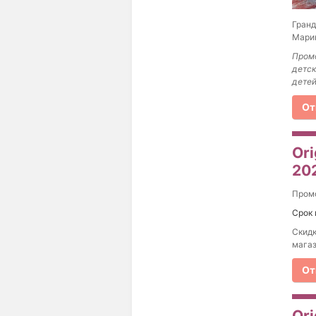
Гранд
Марин
Промо
детск
детей
От
Ori
20
Пром
Срок 
Скидк
магаз
От
Ori