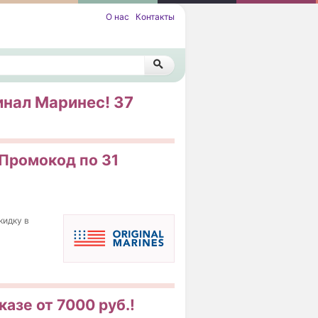
О нас
Контакты
инал Маринес! 37
 Промокод по 31
кидку в
казе от 7000 руб.!