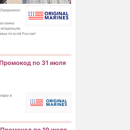
 (Ориджинал
магазина
я младенцев,
авка по всей России!
! Промокод по 31 июля
кидку в
! Промокод по 19 июля