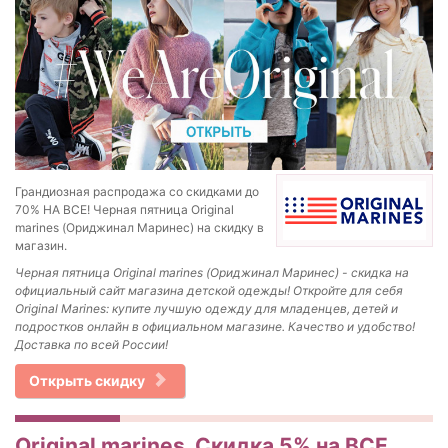
Грандиозная распродажа со скидками до
70% НА ВСЕ! Черная пятница Original
marines (Ориджинал Маринес) на скидку в
магазин.
Черная пятница Original marines (Ориджинал Маринес) - скидка на
официальный сайт магазина детской одежды! Откройте для себя
Original Marines: купите лучшую одежду для младенцев, детей и
подростков онлайн в официальном магазине. Качество и удобство!
Доставка по всей России!
Открыть скидку
Original marines, Скидка 5% на ВСЕ