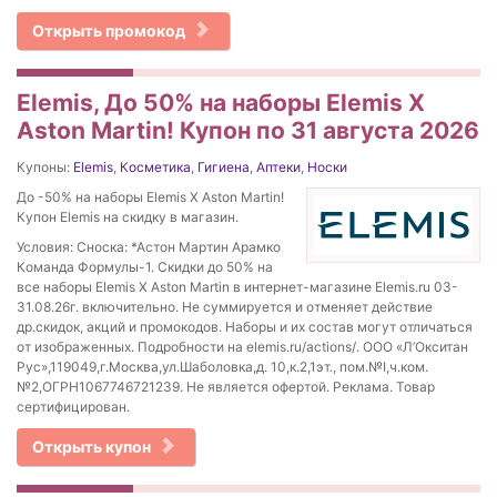
Открыть промокод
Elemis, До 50% на наборы Elemis X
Aston Martin! Купон по 31 августа 2026
Купоны:
Elemis
,
Косметика
,
Гигиена
,
Аптеки
,
Носки
До -50% на наборы Elemis X Aston Martin!
Купон Elemis на скидку в магазин.
Условия: Сноска: *Астон Мартин Арамко
Команда Формулы-1. Скидки до 50% на
все наборы Elemis X Aston Martin в интернет-магазине Elemis.ru 03-
31.08.26г. включительно. Не суммируется и отменяет действие
др.скидок, акций и промокодов. Наборы и их состав могут отличаться
от изображенных. Подробности на elemis.ru/actions/. ООО «Л’Окситан
Рус»,119049,г.Москва,ул.Шаболовка,д. 10,к.2,1эт., пом.№I,ч.ком.
№2,ОГРН1067746721239. Не является офертой. Реклама. Товар
сертифицирован.
Открыть купон