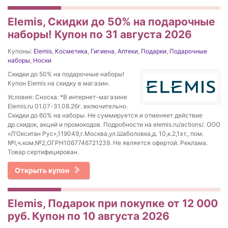
Elemis, Скидки до 50% на подарочные
наборы! Купон по 31 августа 2026
Купоны:
Elemis
,
Косметика
,
Гигиена
,
Аптеки
,
Подарки
,
Подарочные
наборы
,
Носки
Скидки до 50% на подарочные наборы!
Купон Elemis на скидку в магазин.
Условия: Сноска: *В интернет-магазине
Elemis.ru 01.07-31.08.26г. включительно.
Скидки до 60% на наборы. Не суммируется и отменяет действие
др.скидок, акций и промокодов. Подробности на elemis.ru/actions/. ООО
«Л’Окситан Рус»,119049,г.Москва,ул.Шаболовка,д. 10,к.2,1эт., пом.
№I,ч.ком.№2,ОГРН1067746721239. Не является офертой. Реклама.
Товар сертифицирован.
Открыть купон
Elemis, Подарок при покупке от 12 000
руб. Купон по 10 августа 2026