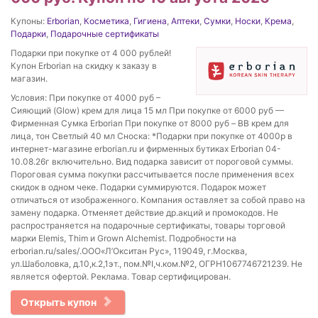
Купоны:
Erborian
,
Косметика
,
Гигиена
,
Аптеки
,
Сумки
,
Носки
,
Крема
,
Подарки
,
Подарочные сертификаты
Подарки при покупке от 4 000 рублей!
Купон Erborian на скидку к заказу в
магазин.
Условия: При покупке от 4000 руб –
Сияющий (Glow) крем для лица 15 мл При покупке от 6000 руб —
Фирменная Сумка Erborian При покупке от 8000 руб – BB крем для
лица, тон Светлый 40 мл Сноска: *Подарки при покупке от 4000р в
интернет-магазине erborian.ru и фирменных бутиках Erborian 04-
10.08.26г включительно. Вид подарка зависит от пороговой суммы.
Пороговая сумма покупки рассчитывается после применения всех
скидок в одном чеке. Подарки суммируются. Подарок может
отличаться от изображенного. Компания оставляет за собой право на
замену подарка. Отменяет действие др.акций и промокодов. Не
распространяется на подарочные сертификаты, товары торговой
марки Elemis, Thim и Grown Alchemist. Подробности на
erborian.ru/sales/.ООО«Л’Окситан Рус», 119049, г.Москва,
ул.Шаболовка, д.10,к.2,1эт., пом.№I,ч.ком.№2, ОГРН1067746721239. Не
является офертой. Реклама. Товар сертифицирован.
Открыть купон