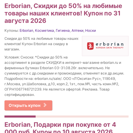
Erborian, Скидки до 50% на любимые
товары наших клиентов! Купон по 31
августа 2026
Купоны:
Erborian
,
Косметика
,
Гигиена
,
Аптеки
,
Носки
Скидки до 50% на любимые товары наших
клиентов! Купон Erborian на скидку в
магазин.
Условия: Сноска: *Скидки до 50% на
ассортимент в разделе СКИДКИ в интернет-магазине erborian.ru и
фирменных бутиках Erborian 03-31.08.26г. включительно. Не
суммируется с др.скидками и промокодами, отменяет все др.акции.
Подробности на: erborian.ru/sale/. ООО «Л’Окситан Рус», 119049,
г.Москва, ул.Шаболовка, д.10, корп.2, 1эт., пом.№I, часть комн.№2,
ОГРН1067746721239. Не является офертой. Реклама. Товар
сертифицирован.
Открыть купон
Erborian, Подарки при покупке от 4
000 руб. Купон по 10 августа 2026