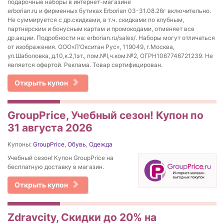
подарочные наборы в интернет-магазине
erborian.ru и фирменных бутиках Erborian 03-31.08.26г включительно.
Не суммируется с др.скидками, в т.ч. скидками по клубным,
партнерским и бонусным картам и промокодами, отменяет все
др.акции. Подробности на: erborian.ru/sales/. Наборы могут отличаться
от изображения. ООО«Л’Окситан Рус», 119049, г.Москва,
ул.Шаболовка, д.10,к.2,1эт., пом.№I,ч.ком.№2, ОГРН1067746721239. Не
является офертой. Реклама. Товар сертифицирован.
Открыть купон
GroupPrice, Учебный сезон! Купон по
31 августа 2026
Купоны:
GroupPrice
,
Обувь
,
Одежда
Учебный сезон! Купон GroupPrice на
бесплатную доставку в магазин.
Открыть купон
Zdravcity, Скидки до 20% на