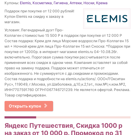
Купоны:
Elemis
,
Косметика
,
Гигиена
,
Аптеки
,
Носки
,
Крема
Подарок при покупке от 12 000 рублей!
Купон Elemis на скидку к заказу в
магазин.
Условия: Легендарный дуэт Про-
Коллаген стоимостью 15 500 Р в подарок при покупке от 12 000 Р
Состав подарка: Крем для лица Морские водоросли Про-Коллаген 15
мл + Ночной крем для лица Про-Коллаген 15 мл Сноска: *Подарок при
покупке от 12000р. в интернет-магазине elemis.ru 04-10.08.26г.
включительно. Пороговая сумма покупки рассчитывается после
применения всех скидок в одном чеке. Компания оставляет за собой
право на замену подарка. Подарок может отличаться от
изображенного. Не суммируется с др.скидками и промокодами.
Состав подарка и подробности на elemis.ru/actions/. ООО«Л’Окситан
Рус», 119049, г.Москва, ул.Шаболовка, д.10,к.2,1эт., пом.№I,ч.ком.№2,
ИНН7707591760 ОГРН1067746721239. Не является офертой. Реклама.
Товар сертифицирован.
Открыть купон
Яндекс Путешествия, Скидка 1000 р
на заказ от 10 000 р. Промокод по 31