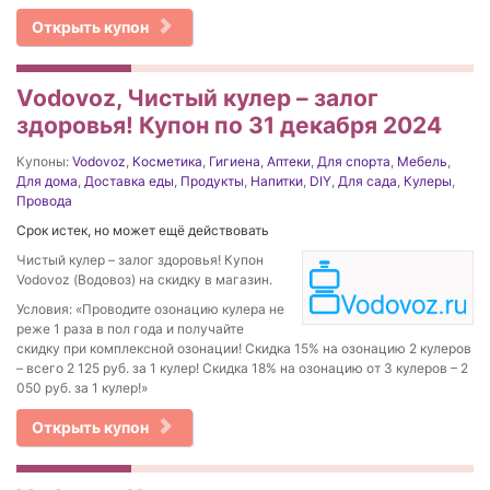
Открыть купон
Vodovoz, Чистый кулер – залог
здоровья! Купон по 31 декабря 2024
Купоны:
Vodovoz
,
Косметика
,
Гигиена
,
Аптеки
,
Для спорта
,
Мебель
,
Для дома
,
Доставка еды
,
Продукты
,
Напитки
,
DIY
,
Для сада
,
Кулеры
,
Провода
Срок истек, но может ещё действовать
Чистый кулер – залог здоровья! Купон
Vodovoz (Водовоз) на скидку в магазин.
Условия: «Проводите озонацию кулера не
реже 1 раза в пол года и получайте
скидку при комплексной озонации! Скидка 15% на озонацию 2 кулеров
– всего 2 125 руб. за 1 кулер! Скидка 18% на озонацию от 3 кулеров – 2
050 руб. за 1 кулер!»
Открыть купон