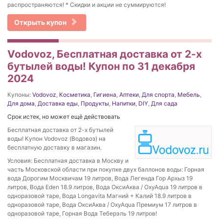
распространяются! * Скидки и акции не суммируются!
Открыть купон
Vodovoz, Бесплатная доставка от 2-х
бутылей воды! Купон по 31 декабря
2024
Купоны:
Vodovoz
,
Косметика
,
Гигиена
,
Аптеки
,
Для спорта
,
Мебель
,
Для дома
,
Доставка еды
,
Продукты
,
Напитки
,
DIY
,
Для сада
Срок истек, но может ещё действовать
Бесплатная доставка от 2-х бутылей
воды! Купон Vodovoz (Водовоз) на
бесплатную доставку в магазин.
Условия: Бесплатная доставка в Москву и
часть Московской области при покупке двух баллонов воды: Горная
вода Дорогим Москвичам 19 литров, Вода Легенда Гор Архыз 19
литров, Вода Eden 18.9 литров, Вода ОксиАква / OxyAqua 19 литров в
одноразовой таре, Вода Longavita Магний + Калий 18.9 литров в
одноразовой таре, Вода ОксиАква / OxyAqua Премиум 17 литров в
одноразовой таре, Горная Вода Теберэль 19 литров!