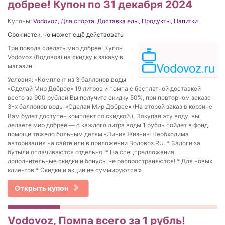
добрее! Купон по 31 декабря 2024
Купоны:
Vodovoz
,
Для спорта
,
Доставка еды
,
Продукты
,
Напитки
Срок истек, но может ещё действовать
Три повода сделать мир добрее! Купон
Vodovoz (Водовоз) на скидку к заказу в
магазин.
Условия: «Комплект из 3 баллонов воды
«Сделай Мир Добрее» 19 литров и помпа с бесплатной доставкой
всего за 900 рублей Вы получите скидку 50%, при повторном заказе
3-x баллонов воды «Сделай Мир Добрее» (На второй заказ в корзине
Вам будет доступен комплект со скидкой.), Покупая эту воду, вы
делаете мир добрее — с каждого литра воды 1 рубль пойдет в фонд
помощи тяжело больным детям «Линия Жизни»! Необходима
авторизация на сайте или в приложении Водовоз.RU. * Залоги за
бутыли оплачиваются отдельно. * На спецпредложения
дополнительные скидки и бонусы не распространяются! * Для новых
клиентов * Скидки и акции не суммируются!»
Открыть купон
Vodovoz, Помпа всего за 1 рубль!