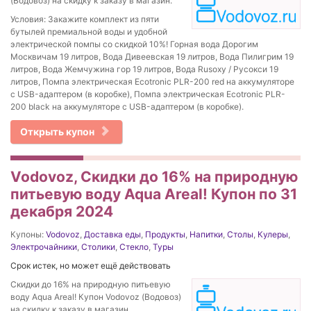
(Водовоз) на скидку к заказу в магазин.
Условия: Закажите комплект из пяти
бутылей премиальной воды и удобной
электрической помпы со скидкой 10%! Горная вода Дорогим
Москвичам 19 литров, Вода Дивеевская 19 литров, Вода Пилигрим 19
литров, Вода Жемчужина гор 19 литров, Вода Rusoxy / Русокси 19
литров, Помпа электрическая Ecotronic PLR-200 red на аккумуляторе
с USB-адаптером (в коробке), Помпа электрическая Ecotronic PLR-
200 black на аккумуляторе с USB-адаптером (в коробке).
Открыть купон
Vodovoz, Скидки до 16% на природную
питьевую воду Aqua Areal! Купон по 31
декабря 2024
Купоны:
Vodovoz
,
Доставка еды
,
Продукты
,
Напитки
,
Столы
,
Кулеры
,
Электрочайники
,
Столики
,
Стекло
,
Туры
Срок истек, но может ещё действовать
Скидки до 16% на природную питьевую
воду Aqua Areal! Купон Vodovoz (Водовоз)
на скидку к заказу в магазин.