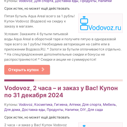
Купоны:
Vodovoz
,
Для спорта
,
Доставка еды
,
Продукты
,
Напитки
Срок истек, но может ещё действовать
Пятая бутыль Aqua Areal всего за 1 рубль!
Купон Vodovoz (Водовоз) на скидку к
заказу в магазин.
Условия: Закажите 4 бутыли питьевой
воды Aqua Areal в оборотной таре и получите пятую в одноразовой
таре всего за 1 рубль! Необходима авторизация на сайте или в
приложении Водовоз.RU. * Залоги за бутыли оплачиваются отдельно.
* На спецпредложения дополнительные скидки и бонусы не
распространяются! * Скидки и акции не суммируются!
Открыть купон
Vodovoz, 2 часа – и заказ у Вас! Купон
по 31 декабря 2024
Купоны:
Vodovoz
,
Косметика
,
Гигиена
,
Аптеки
,
Для спорта
,
Мебель
,
Для дома
,
Доставка еды
,
Продукты
,
Напитки
,
DIY
,
Для сада
Срок истек, но может ещё действовать
2 часа – и заказ у Вас! Купон Vodovoz