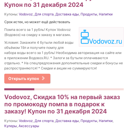
Купон по 31 декабря 2024
Купоны:
Vodovoz
,
Для спорта
,
Доставка еды
,
Продукты
,
Напитки
Срок истек, но может ещё действовать
Помпа всего за 1 рубль! Купон Vodovoz
(Водовоз) на скидку к заказу в магазин.
Условия: Закажите 4 бутыли любой воды
объёмом 19л и получите помпу для
набора воды всего за 1 рубль! Необходима авторизация на сайте или
в приложении Водовоз.RU. * Залоги за бутыли оплачиваются
отдельно. * На спецпредложения дополнительные скидки и бонусы не
распространяются! * Скидки и акции не суммируются!
Открыть купон
Vodovoz, Скидка 10% на первый заказ
по промокоду помпа в подарок к
заказу! Купон по 31 декабря 2024
Купоны:
Vodovoz
,
Для спорта
,
Доставка еды
,
Продукты
,
Напитки
,
Кулеры
,
Аксессуары