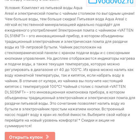
Условия: Комплект из питьевой воды Aqua
Areal и электрической помпы с чайным столиком по выгодным ценам!
Чем больше воды, тем больше скидка! Питьевая вода Aqua Areal с
лёгкой естественной минерализацией идеально подойдёт для
ежедневного употребления! Электронная помпа с чайником «VATTEN
DL516NFT» – это инновационный прибор, в котором объединены
традиционный электрочайник и электрическая помпа для раздачи
воды из 19-литровой бутыли. Чайник расположен на
стеклокерамической панели с краном подачи воды и с сенсорными
кнопками управления. На дисплее отображаются индикаторы нагрева
и подачи воды, а также текущая температура, которую можно
регулировать в диапазоне от 40 до 100°С. Из крана можно налить как
воду комнатной температуры, так и кипяток, если набрать воду в
чайник. В отличие от кулера, из чайника вы получите настоящий
кипяток с температурой 100°С! Чайный столик с помпой «VATTEN
DL505NFT» – это инновационная компоновка прибора, в котором
объединены традиционный электрочайник и электрическая помпа для
раздачи питьевой воды. Это сочетание позволяет налить воду из
бутыли в электрочайник простым нажатием кнопки. Встроенный
насос подаёт воду в кран из любой ёмкости. Выберите свой набор и
перейдите на новый уровень комфорта! * Скидки и акции не
суммируются!
Открыть купон