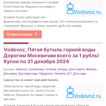
Бесплатная аренда напольного кулера!
Купон Vodovoz (Водовоз) на скидку к
заказу в магазин.
Условия: Купон действует как
физическим, так и юридическим лицам. Это отличная возможность
сэкономить финансы, а также оценить удобство кулера!
Открыть купон
Vodovoz, Пятая бутыль горной воды
Дорогим Москвичам всего за 1 рубль!
Купон по 31 декабря 2024
Купоны:
Vodovoz
,
Косметика
,
Гигиена
,
Аптеки
,
Для спорта
,
Мебель
,
Для дома
,
Доставка еды
,
Продукты
,
Напитки
,
DIY
,
Для сада
Срок истек, но может ещё действовать
Пятая бутыль горной воды «Дорогим
Москвичам» всего за 1 рубль! Купон
Vodovoz (Водовоз) на скидку к заказу в
магазин.
Условия: Закажите 4 бутыли горной питьевой воды «Дорогим