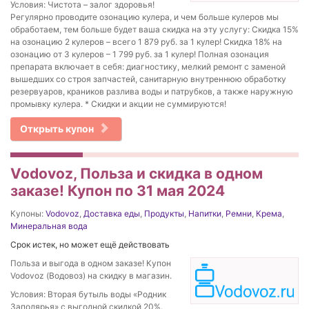
Условия: Чистота – залог здоровья!
Регулярно проводите озонацию кулера, и чем больше кулеров мы
обработаем, тем больше будет ваша скидка на эту услугу: Скидка 15%
на озонацию 2 кулеров – всего 1 879 руб. за 1 кулер! Скидка 18% на
озонацию от 3 кулеров – 1 799 руб. за 1 кулер! Полная озонация
препарата включает в себя: диагностику, мелкий ремонт с заменой
вышедших со строя запчастей, санитарную внутреннюю обработку
резервуаров, краников разлива воды и патрубков, а также наружную
промывку кулера. * Скидки и акции не суммируются!
Открыть купон
Vodovoz, Польза и скидка в одном
заказе! Купон по 31 мая 2024
Купоны:
Vodovoz
,
Доставка еды
,
Продукты
,
Напитки
,
Ремни
,
Крема
,
Минеральная вода
Срок истек, но может ещё действовать
Польза и выгода в одном заказе! Купон
Vodovoz (Водовоз) на скидку в магазин.
Условия: Вторая бутыль воды «Родник
Заполярья» с выгодной скидкой 20%.