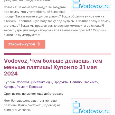
(Водовоз) на скидку в магазин.
Условия: Заказываете воду? Не забудьте
про помпу, что употреблять её было ещё
проще! Заказываете воду регулярно? Тогда обратите внимание на
стеккер – специальную подставку под бутыль. А хотите сразу и помпу,
и стеккер? Тогда мы предлагаем классные комплекты со скидкой!
Аксессуары для воды набором – всё гениальное просто! * Скидки и
акции не суммируются!
Открыть купон
Vodovoz, Чем больше делаешь, тем
меньше платишь! Купон по 31 мая
2024
Купоны:
Vodovoz
,
Доставка еды
,
Продукты
,
Напитки
,
Запчасти
,
Кулеры
,
Ремонт
,
Провода
Срок истек, но может ещё действовать
Чем больше делаешь, тем меньше
платишь! Купон Vodovoz (Водовоз) на
скидку в магазин.