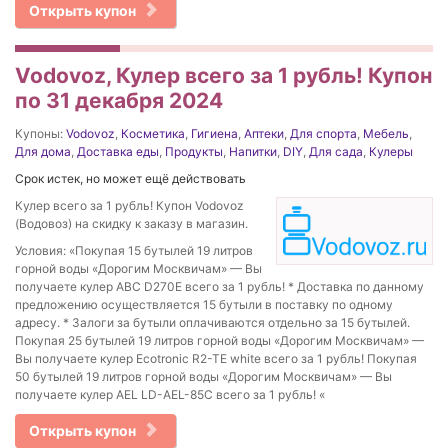
Открыть купон
Vodovoz, Кулер всего за 1 рубль! Купон
по 31 декабря 2024
Купоны:
Vodovoz
,
Косметика
,
Гигиена
,
Аптеки
,
Для спорта
,
Мебель
,
Для дома
,
Доставка еды
,
Продукты
,
Напитки
,
DIY
,
Для сада
,
Кулеры
Срок истек, но может ещё действовать
Кулер всего за 1 рубль! Купон Vodovoz
(Водовоз) на скидку к заказу в магазин.
Условия: «Покупая 15 бутылей 19 литров
горной воды «Дорогим Москвичам» — Вы
получаете кулер ABC D270E всего за 1 рубль! * Доставка по данному
предложению осуществляется 15 бутыли в поставку по одному
адресу. * Залоги за бутыли оплачиваются отдельно за 15 бутылей.
Покупая 25 бутылей 19 литров горной воды «Дорогим Москвичам» —
Вы получаете кулер Ecotronic R2-TE white всего за 1 рубль! Покупая
50 бутылей 19 литров горной воды «Дорогим Москвичам» — Вы
получаете кулер AEL LD-AEL-85C всего за 1 рубль! «
Открыть купон