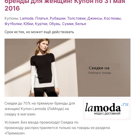
бренды для женщин! Купон по 31 мая
2016
Купоны:
Lamoda
,
Платья
,
Рубашки
,
Толстовки
,
Джинсы
,
Костюмы
,
Футболки
,
Юбки
,
Куртки
,
Обувь
,
Сумки
,
Белье
Срок истек, но может ещё действовать
Скидки до 70% на премиум-бренды для
женщин! Купон Lamoda (ЛаМода) на
скидку в магазин.
Условия: Без ввода промокода! Скидка по
промокоду распространяется только на товары из раздела
«Премиум».