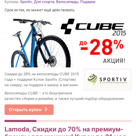
Купоны:
Sportiv
,
Для спорта
,
Велосипеды
,
Подарки
Срок истек, но может ещё действовать
Скидки до 28% на велосипеды CUBE 2015
года + подарки! Купон Sportiv (Спортив)
на скидку, на подарок к заказу в магазин.
Велосипеды CUBE − это безупречное
качество сборки и дизайна, а также лучший подбор оборудования.
Открыть купон
Lamoda, Скидки до 70% на премиум-