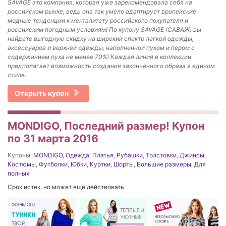
SAVAGE это компания, которая уже зарекомендовала себя на
российском рынке, ведь она так умело адаптирует вропейские
модные тенденции к менталитету российского покупателя и
российским погодным условиям! По купону SAVAGE (САВАЖ) вы
найдете выгодную скидку на широкий спектр легкой одежды,
аксессуаров и верхней одежды, наполненной пухом и пером с
содержанием пуха не менее 70%! Каждая линия в коллекции
предполагает возможность создания законченного образа в едином
стиле.
Открыть купон
MONDIGO, Последний размер! Купон
по 31 марта 2016
Купоны:
MONDIGO
,
Одежда
,
Платья
,
Рубашки
,
Толстовки
,
Джинсы
,
Костюмы
,
Футболки
,
Юбки
,
Куртки
,
Шорты
,
Большие размеры
,
Для
полных
Срок истек, но может ещё действовать