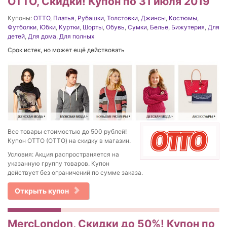
OTTO, Скидки! Купон по 31 июля 2019
Купоны:
OTTO
,
Платья
,
Рубашки
,
Толстовки
,
Джинсы
,
Костюмы
,
Футболки
,
Юбки
,
Куртки
,
Шорты
,
Обувь
,
Сумки
,
Белье
,
Бижутерия
,
Для
детей
,
Для дома
,
Для полных
Срок истек, но может ещё действовать
Все товары стоимостью до 500 рублей!
Купон OTTO (ОТТО) на скидку в магазин.
Условия: Акция распространяется на
указанную группу товаров. Купон
действует без ограничений по сумме заказа.
Открыть купон
MercLondon, Скидки до 50%! Купон по