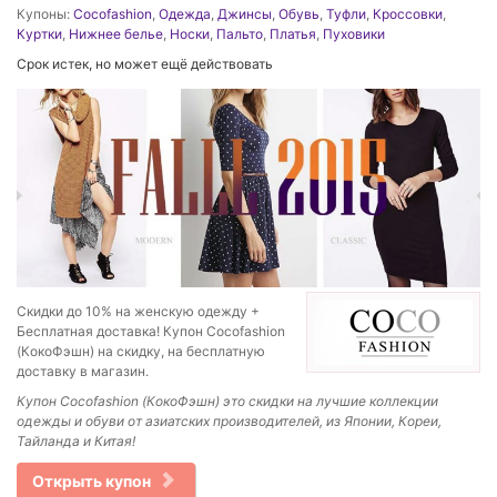
Купоны:
Cocofashion
,
Одежда
,
Джинсы
,
Обувь
,
Туфли
,
Кроссовки
,
Куртки
,
Нижнее белье
,
Носки
,
Пальто
,
Платья
,
Пуховики
Срок истек, но может ещё действовать
Скидки до 10% на женскую одежду +
Бесплатная доставка! Купон Cocofashion
(КокоФэшн) на скидку, на бесплатную
доставку в магазин.
Купон Cocofashion (КокоФэшн) это скидки на лучшие коллекции
одежды и обуви от азиатских производителей, из Японии, Кореи,
Тайланда и Китая!
Открыть купон