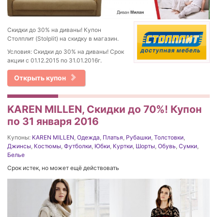
Скидки до 30% на диваны! Купон
Столплит (Stolplit) на скидку в магазин.
Условия: Скидки до 30% на диваны! Срок
акции с 01.12.2015 по 31.01.2016г.
Открыть купон
KAREN MILLEN, Скидки до 70%! Купон
по 31 января 2016
Купоны:
KAREN MILLEN
,
Одежда
,
Платья
,
Рубашки
,
Толстовки
,
Джинсы
,
Костюмы
,
Футболки
,
Юбки
,
Куртки
,
Шорты
,
Обувь
,
Сумки
,
Белье
Срок истек, но может ещё действовать