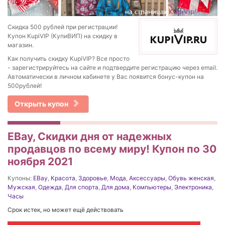
Скидка 500 рублей при регистрации!
Купон KupiVIP (КупиВИП) на скидку в
магазин.
Как получить скидку KupiVIP? Все просто
- зарегистрируйтесь на сайте и подтвердите регистрацию через email.
Автоматически в личном кабинете у Вас появится бонус-купон на
500рублей!
Открыть купон
EBay, Скидки дня от надежных
продавцов по всему миру! Купон по 30
ноября 2021
Купоны:
EBay
,
Красота
,
Здоровье
,
Мода
,
Аксессуары
,
Обувь женская
,
Мужская
,
Одежда
,
Для спорта
,
Для дома
,
Компьютеры
,
Электроника
,
Часы
Срок истек, но может ещё действовать