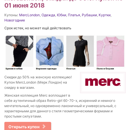
01 июня 2018
Купоны:
MercLondon
,
Одежда
,
Юбки
,
Платья
,
Рубашки
,
Куртки
,
Новогодние
Срок истек, но может ещё действовать
Скидки до 50% на женскую коллекцию!
Купон MercLondon (Мерк Лондон) на
скидку в магазин.
Женская коллекция Merc воплощает в
себе аутентичный образ Retro-girl 60-70-х, искренний и немного
мечтательный, но одновременно лаконичный и универсальный, с
характерными для данного стиля геометрическими формами и
простыми силуэтами.
Открыть купон