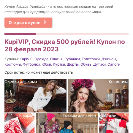
Купон Alibaba (Алибаба) - это постоянные скидки на торговой
площадке для продавцов и покупателей со всего мира.
Открыть купон
KupiVIP, Скидка 500 рублей! Купон по
28 февраля 2023
Купоны:
KupiVIP
,
Одежда
,
Платья
,
Рубашки
,
Толстовки
,
Джинсы
,
Костюмы
,
Футболки
,
Юбки
,
Куртки
,
Шорты
,
Обувь
,
Дутики
,
Сапоги
Срок истек, но может ещё действовать