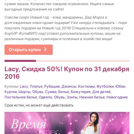
сумме заказа. Количество товаров ограничено. Ищите самые
выгодные предложения на сайте!
Совсем скоро Новый год - елка, мандарины, Дед Мороз и
долгожданные новогодние подарки! Уже некуда откладывать - пора
покупать подарки на Новый год 2016! Специально к новому сезону
KupiVIP (КупиВИП) подготовил дополнительные купоны, акции на
различные подарки, сувениры и полезные в хозяйстве вещи!
Открыть купон
Lacy, Скидка 50%! Купон по 31 декабря
2016
Купоны:
Lacy
,
Платья
,
Рубашки
,
Джинсы
,
Костюмы
,
Футболки
,
Юбки
,
Куртки
,
Шорты
,
Обувь
,
Сумки
,
Белье
,
Бижутерия
,
Для детей
,
Постельное белье
,
Одеяло
,
Обувь
,
Зонты
,
Нижнее белье
,
Новогодние
Срок истек, но может ещё действовать