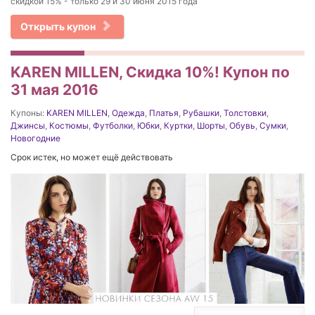
скидкой 15% - только 29 и 30 июня 2015 года
Открыть купон
KAREN MILLEN, Скидка 10%! Купон по
31 мая 2016
Купоны:
KAREN MILLEN
,
Одежда
,
Платья
,
Рубашки
,
Толстовки
,
Джинсы
,
Костюмы
,
Футболки
,
Юбки
,
Куртки
,
Шорты
,
Обувь
,
Сумки
,
Новогодние
Срок истек, но может ещё действовать