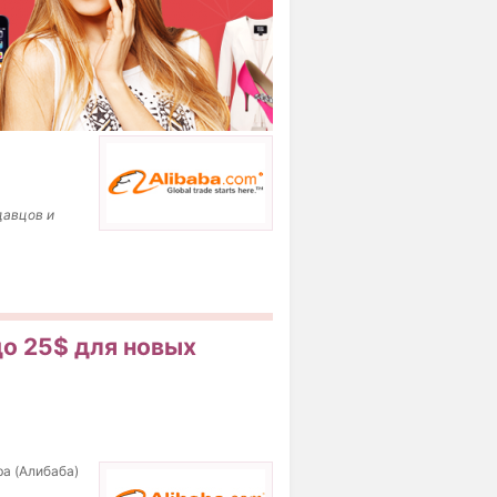
давцов и
до 25$ для новых
ba (Алибаба)