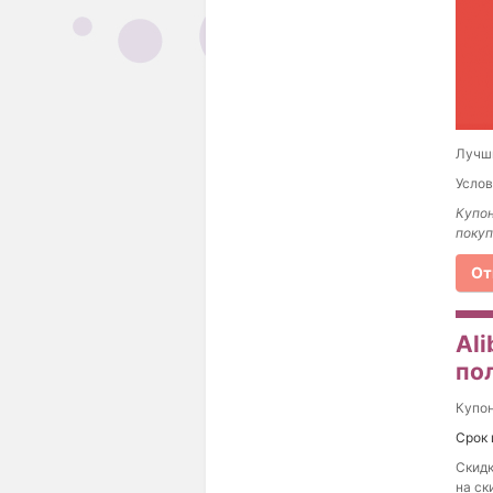
Лучши
Услов
Купон
покуп
От
Ali
по
Купо
Срок 
Скидк
на ск