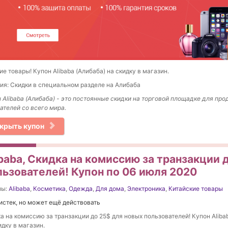
е товары! Купон Alibaba (Алибаба) на скидку в магазин.
ия: Скидки в специальном разделе на Алибаба
 Alibaba (Алибаба) - это постоянные скидки на торговой площадке для про
ателей со всего мира.
крыть купон
baba, Скидка на комиссию за транзакции 
льзователей! Купон по 06 июля 2020
ны:
Alibaba
,
Косметика
,
Одежда
,
Для дома
,
Электроника
,
Китайские товары
истек, но может ещё действовать
а на комиссию за транзакции до 25$ для новых пользователей! Купон Aliba
идку в магазин.