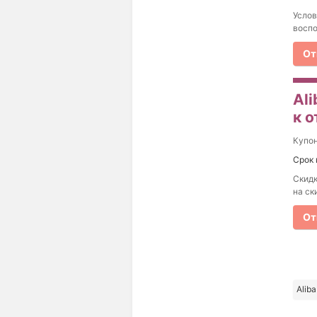
Услов
воспо
От
Al
к о
Купо
Срок 
Скидк
на ск
От
Alib