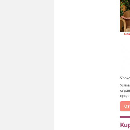
Скидк
Услов
огран
предл
От
Ku