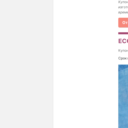
Купон
изгот
време
От
EC
Купо
Срок 