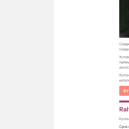
Скидк
скидк
Услов
превы
аксес
Купон
катал
От
Ral
Купо
Срок 