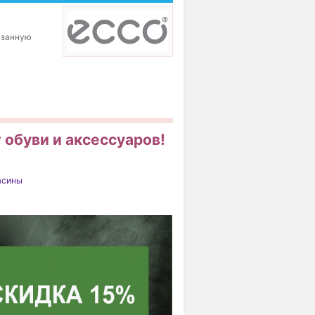
азанную
 обуви и аксессуаров!
асины