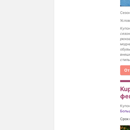
Сезон
Услов
Купон
сезон
рюкза
модны
обувь
внешн
стиль
От
Ku
фе
Купо
Боль
Срок 