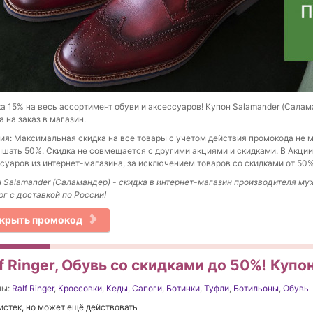
а 15% на весь ассортимент обуви и аксессуаров! Купон Salamander (Салам
а на заказ в магазин.
ия: Максимальная скидка на все товары с учетом действия промокода не 
шать 50%. Скидка не совмещается с другими акциями и скидками. В Акции
суаров из интернет-магазина, за исключением товаров со скидками от 50%
 Salamander (Саламандер) - скидка в интернет-магазин производителя м
ог с доставкой по России!
крыть промокод
f Ringer, Обувь со скидками до 50%! Купо
ны:
Ralf Ringer
,
Кроссовки
,
Кеды
,
Сапоги
,
Ботинки
,
Туфли
,
Ботильоны
,
Обувь
истек, но может ещё действовать