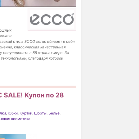
рошлых
овки и
авский стиль ECCO легко вбирает в себя
онечно, классическая качественная
у популярность в 88 странах мира. За
технологиями, благодаря которой
 SALE! Купон по 28
лки
,
Юбки
,
Куртки
,
Шорты
,
Белье
,
нская косметика