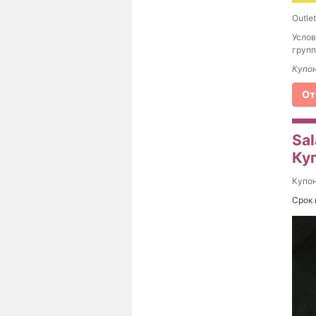
Outle
Услов
групп
Купон
От
Sa
Ку
Купо
Срок 