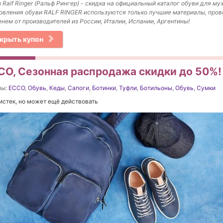
 Ralf Ringer (Ральф Рингер) - скидка на официальный каталог обуви для му
овления обуви RALF RINGER используются только лучшие материалы, про
нем от производителей из России, Италии, Испании, Аргентины!
крыть купон
CO, Сезонная распродажа скидки до 50%! 
ны:
ECCO
,
Обувь
,
Кеды
,
Сапоги
,
Ботинки
,
Туфли
,
Ботильоны
,
Обувь
,
Сумки
истек, но может ещё действовать