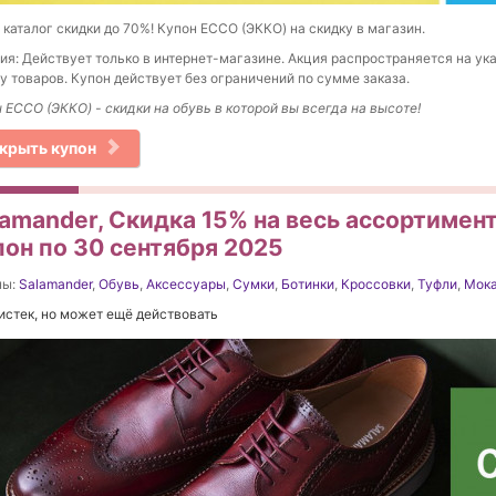
t каталог скидки до 70%! Купон ECCO (ЭККО) на скидку в магазин.
ия: Действует только в интернет-магазине. Акция распространяется на ук
у товаров. Купон действует без ограничений по сумме заказа.
 ECCO (ЭККО) - скидки на обувь в которой вы всегда на высоте!
крыть купон
lamander, Скидка 15% на весь ассортимент
пон по 30 сентября 2025
ны:
Salamander
,
Обувь
,
Аксессуары
,
Сумки
,
Ботинки
,
Кроссовки
,
Туфли
,
Мок
истек, но может ещё действовать