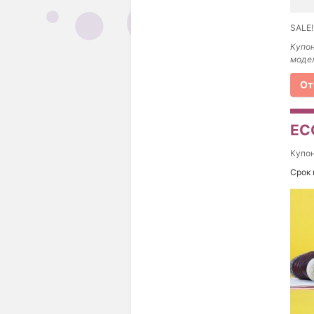
SALE!
Купон
модел
От
ECC
Купо
Срок 