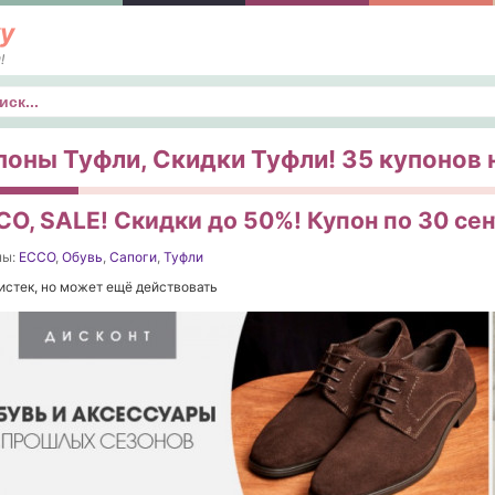
у
!
к
поны Туфли, Скидки Туфли! 35 купонов н
CO, SALE! Скидки до 50%! Купон по 30 се
ны:
ECCO
,
Обувь
,
Сапоги
,
Туфли
истек, но может ещё действовать