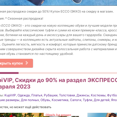
ная распродажа скидки до 50%! Купон ECCO (ЭККО) на скидку в магазин.
ия: * Сезонная распродажа!
 ECCO (ЭККО) - это скидки на новую коллекцию обуви и лучшие модели п
ов. Выбирайте классические туфли и сумки из кожи премиум-класса, кросс
ки, ботинки на каждый день и аксессуары для вашего гардероба. Скандин
е тренды — в коллекциях есть актуальные хайтопы, слипоны, сникеры, и к
. Оцените легкость, мягкость и комфорт, которые принесли датскому бренд
им совершенством дизайна скрыта колоссальная работа с материалами и 
ная обувь становится по-настоящему удобной.
крыть купон
piVIP, Скидки до 90% на раздел ЭКСПРЕСС
враля 2023
ны:
KupiVIP
,
Одежда
,
Платья
,
Рубашки
,
Толстовки
,
Джинсы
,
Костюмы
,
Футбо
шие размеры
,
Для полных
,
Обувь
,
Косметика
,
Сапоги
,
Туфли
,
Для детей
,
Япо
истек, но может ещё действовать