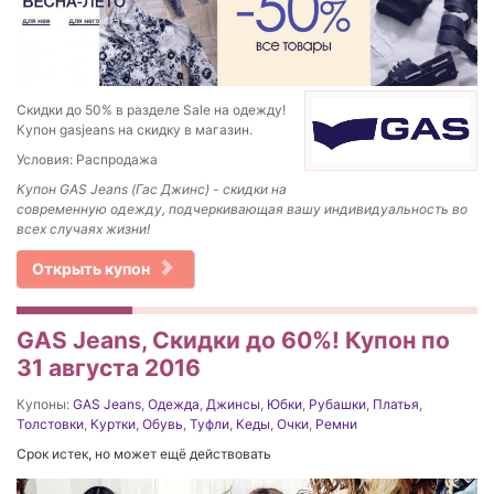
Скидки до 50% в разделе Sale на одежду!
Купон gasjeans на скидку в магазин.
Условия: Распродажа
Купон GAS Jeans (Гас Джинс) - скидки на
современную одежду, подчеркивающая вашу индивидуальность во
всех случаях жизни!
Открыть купон
GAS Jeans, Скидки до 60%! Купон по
31 августа 2016
Купоны:
GAS Jeans
,
Одежда
,
Джинсы
,
Юбки
,
Рубашки
,
Платья
,
Толстовки
,
Куртки
,
Обувь
,
Туфли
,
Кеды
,
Очки
,
Ремни
Срок истек, но может ещё действовать