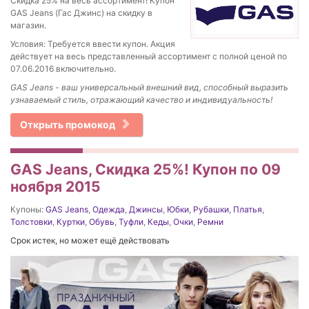
Скидка 25% на весь ассортимент! Купон
GAS Jeans (Гас Джинс) на скидку в
магазин.
Условия: Требуется ввести купон. Акция
действует на весь представленный ассортимент с полной ценой по
07.06.2016 включительно.
GAS Jeans - ваш универсальный внешний вид, способный выразить
узнаваемый стиль, отражающий качество и индивидуальность!
Открыть промокод
GAS Jeans, Скидка 25%! Купон по 09
ноября 2015
Купоны:
GAS Jeans
,
Одежда
,
Джинсы
,
Юбки
,
Рубашки
,
Платья
,
Толстовки
,
Куртки
,
Обувь
,
Туфли
,
Кеды
,
Очки
,
Ремни
Срок истек, но может ещё действовать