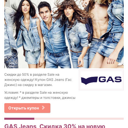
Скидки до 50% в разделе Sale на
женскую одежду! Купон GAS Jeans (Гас
Джинс) на скидку в магазин.
Условия: * в разделе Sale на женскую
одежду! * джемперы и толстовки, джинсы
Открыть купон
GAS Jeans, Скидка 30% на новую