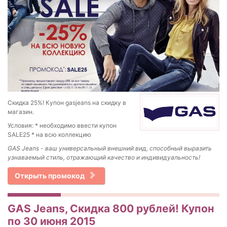
Скидка 25%! Купон gasjeans на скидку в
магазин.
Условия: * необходимо ввести купон
SALE25 * на всю коллекцию
GAS Jeans - ваш универсальный внешний вид, способный выразить
узнаваемый стиль, отражающий качество и индивидуальность!
Открыть промокод
GAS Jeans, Скидка 800 рублей! Купон
по 30 июня 2015