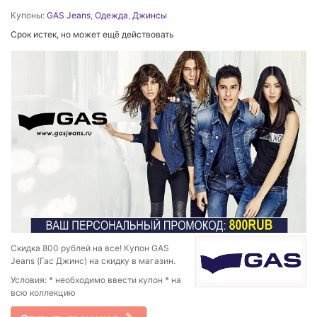
Купоны:
GAS Jeans
,
Одежда
,
Джинсы
Срок истек, но может ещё действовать
Скидка 800 рублей на все! Купон GAS
Jeans (Гас Джинс) на скидку в магазин.
Условия: * необходимо ввести купон * на
всю коллекцию