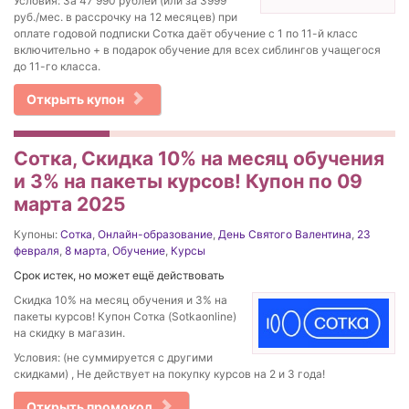
Условия: За 47 990 рублей (или за 3999
руб./мес. в рассрочку на 12 месяцев) при
оплате годовой подписки Сотка даёт обучение с 1 по 11-й класс
включительно + в подарок обучение для всех сиблингов учащегося
до 11-го класса.
Открыть купон
Сотка, Скидка 10% на месяц обучения
и 3% на пакеты курсов! Купон по 09
марта 2025
Купоны:
Сотка
,
Онлайн-образование
,
День Святого Валентина
,
23
февраля
,
8 марта
,
Обучение
,
Курсы
Срок истек, но может ещё действовать
Скидка 10% на месяц обучения и 3% на
пакеты курсов! Купон Сотка (Sotkaonline)
на скидку в магазин.
Условия: (не суммируется с другими
скидками) , Не действует на покупку курсов на 2 и 3 года!
Открыть промокод