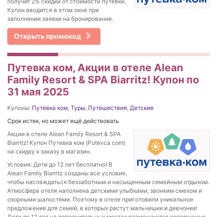
получит 2% скидки от стоимости путевки.
Купон вводится в этом окне при
заполнении заявки на бронирование.
Открыть промокод
Путевка ком, Акции в отеле Alean
Family Resort & SPA Biarritz! Купон по
31 мая 2025
Купоны:
Путевка ком
,
Туры
,
Путешествия
,
Детские
Срок истек, но может ещё действовать
Акции в отеле Alean Family Resort & SPA
Biarritz! Купон Путевка ком (Putevca com)
на скидку к заказу в магазин.
Условия: Дети до 12 лет бесплатно! В
Alean Family Biarritz созданы все условия,
чтобы наслаждаться беззаботным и насыщенным семейным отдыхом.
Атмосфера отеля наполнена детскими улыбками, звонким смехом и
озорными шалостями. Поэтому в отеле приготовили уникальное
предложение для семей, в которых растут мальчишки и девчонки!
Дети до 12 лет на дополнительных местах размещаются совершенно