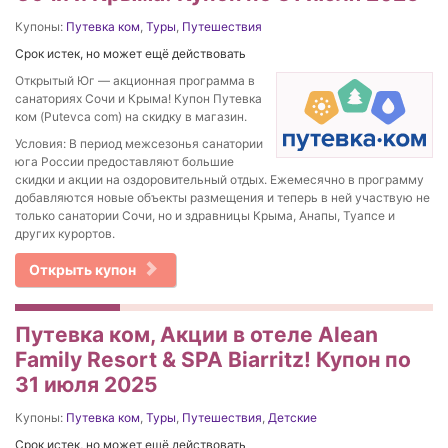
Купоны:
Путевка ком
,
Туры
,
Путешествия
Срок истек, но может ещё действовать
Открытый Юг — акционная программа в
санаториях Сочи и Крыма! Купон Путевка
ком (Putevca com) на скидку в магазин.
Условия: В период межсезонья санатории
юга России предоставляют большие
скидки и акции на оздоровительный отдых. Ежемесячно в программу
добавляются новые объекты размещения и теперь в ней участвую не
только санатории Сочи, но и здравницы Крыма, Анапы, Туапсе и
других курортов.
Открыть купон
Путевка ком, Акции в отеле Alean
Family Resort & SPA Biarritz! Купон по
31 июля 2025
Купоны:
Путевка ком
,
Туры
,
Путешествия
,
Детские
Срок истек, но может ещё действовать