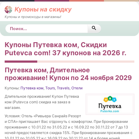
Купоны на скидку
Купоны и промокоды в магазины!
Поиск
Купоны Путевка ком, Скидки
Putevca com! 37 купонов на 2026 г.
Путевка ком, Длительное
проживание! Купон по 24 ноября 2029
Купоны:
Путевка ком
,
Tours
,
Travels
,
Отели
Длительное проживание! Купон Путевка
ком (Putevca com) скидка на заказ в
магазин.
Условия: Отель «Ривьера Санрайз Резорт
и СПА» приглашает Вас отдохнуть с комфортом. При бронировании
проживания с 10.01.22 по 31.05.22 и с 16.09.22 по 30.11.22 от 7 до 13
ночей предоставляется скидка 15%. При бронировании проживания с
10.01.22 по 31.05.22 и с 16.09.22 по 30.11.22 от 14 и более ночей