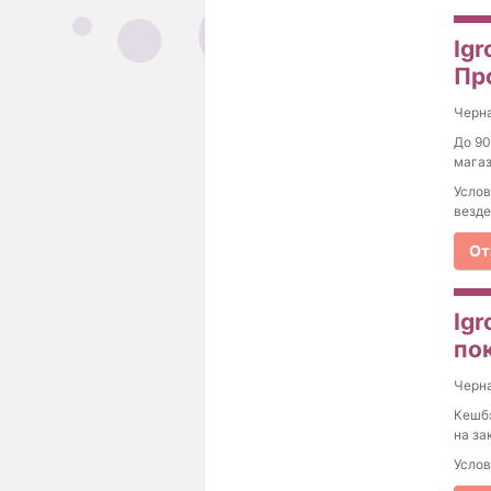
Igr
Пр
Черна
До 90
магаз
Услов
везде
От
Igr
по
Черна
Кешбэ
на за
Услов