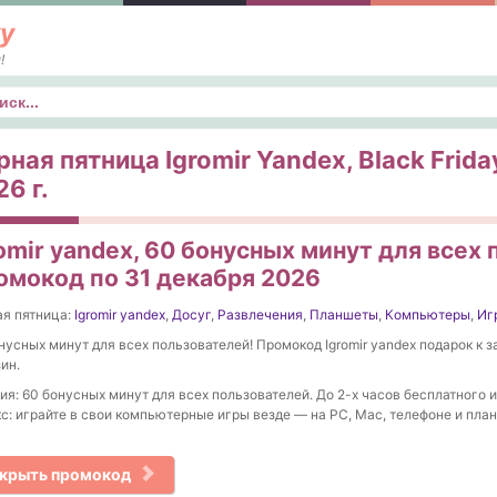
у
!
к
ная пятница Igromir Yandex, Black Frida
6 г.
omir yandex, 60 бонусных минут для всех
омокод по 31 декабря 2026
я пятница:
Igromir yandex
,
Досуг
,
Развлечения
,
Планшеты
,
Компьютеры
,
Иг
нусных минут для всех пользователей! Промокод Igromir yandex подарок к з
ин.
ия: 60 бонусных минут для всех пользователей. До 2-х часов бесплатного
с: играйте в свои компьютерные игры везде — на PC, Mac, телефоне и план
крыть промокод