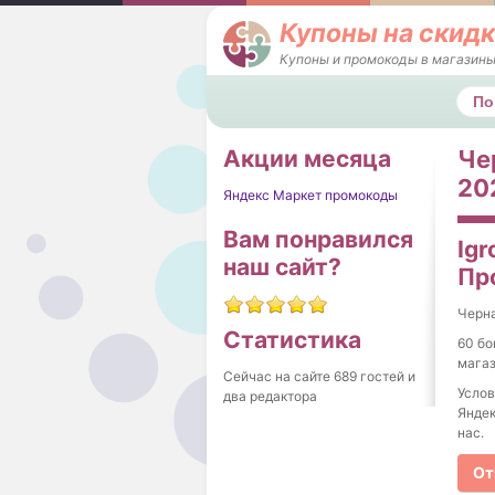
Купоны на скидк
Купоны и промокоды в магазины
Поис
Акции месяца
Чер
202
Яндекс Маркет промокоды
Вам понравился
Igr
наш сайт?
Пр
Черна
Статистика
60 бо
магаз
Сейчас на сайте 689 гостей и
Услов
два редактора
Яндек
нас.
От