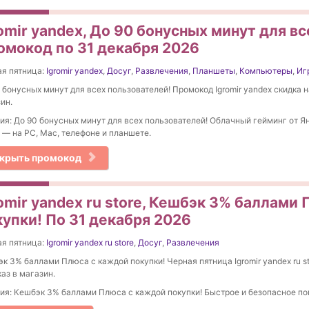
omir yandex, До 90 бонусных минут для в
омокод по 31 декабря 2026
я пятница:
Igromir yandex
,
Досуг
,
Развлечения
,
Планшеты
,
Компьютеры
,
Иг
 бонусных минут для всех пользователей! Промокод Igromir yandex скидка н
ин.
ия: До 90 бонусных минут для всех пользователей! Облачный гейминг от Я
 — на PC, Mac, телефоне и планшете.
крыть промокод
omir yandex ru store, Кешбэк 3% баллами
купки! По 31 декабря 2026
я пятница:
Igromir yandex ru store
,
Досуг
,
Развлечения
к 3% баллами Плюса с каждой покупки! Черная пятница Igromir yandex ru st
каз в магазин.
ия: Кешбэк 3% баллами Плюса с каждой покупки! Быстрое и безопасное по