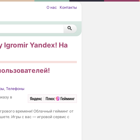
О нас
Контакты
y Igromir Yandex! На
 пользователей!
ры
,
Телефоны
аказу в
 игрового времени! Облачный гейминг от
шете. Игры с вас — игровой сервис с