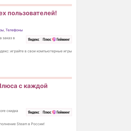
сех пользователей!
ры
,
Телефоны
а заказ в
ндекс: играйте в свои компьютерные игры
 Плюса с каждой
ore скидка
полнение Steam в России!