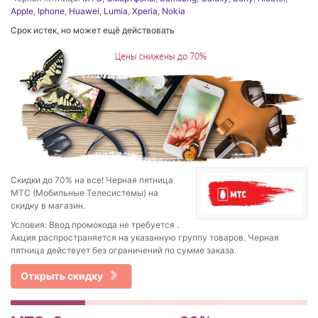
Apple
,
Iphone
,
Huawei
,
Lumia
,
Xperia
,
Nokia
Срок истек, но может ещё действовать
Скидки до 70% на все! Черная пятница
МТС (Мобильные Телесистемы) на
скидку в магазин.
Условия: Ввод промокода не требуется .
Акция распространяется на указанную группу товаров. Черная
пятница действует без ограничений по сумме заказа.
Открыть скидку