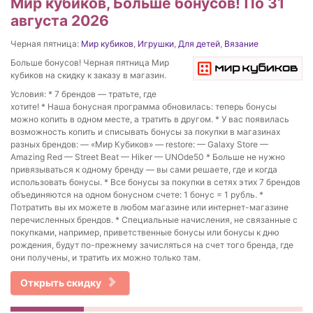
Мир кубиков, Больше бонусов! По 31
августа 2026
Черная пятница:
Мир кубиков
,
Игрушки
,
Для детей
,
Вязание
Больше бонусов! Черная пятница Мир
кубиков на скидку к заказу в магазин.
Условия: * 7 брендов — тратьте, где
хотите! * Наша бонусная программа обновилась: теперь бонусы
можно копить в одном месте, а тратить в другом. * У вас появилась
возможность копить и списывать бонусы за покупки в магазинах
разных брендов: — «Мир Кубиков» — restore: — Galaxy Store —
Amazing Red — Street Beat — Hiker — UNOde50 * Больше не нужно
привязываться к одному бренду — вы сами решаете, где и когда
использовать бонусы. * Все бонусы за покупки в сетях этих 7 брендов
объединяются на одном бонусном счете: 1 бонус = 1 рубль. *
Потратить вы их можете в любом магазине или интернет-магазине
перечисленных брендов. * Специальные начисления, не связанные с
покупками, например, приветственные бонусы или бонусы к дню
рождения, будут по-прежнему зачисляться на счет того бренда, где
они получены, и тратить их можно только там.
Открыть скидку