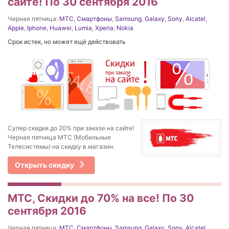
сайте! По 30 сентября 2016
Черная пятница:
МТС
,
Смартфоны
,
Samsung
,
Galaxy
,
Sony
,
Alcatel
,
Apple
,
Iphone
,
Huawei
,
Lumia
,
Xperia
,
Nokia
Срок истек, но может ещё действовать
Супер скидки до 20% при заказе на сайте!
Черная пятница МТС (Мобильные
Телесистемы) на скидку в магазин.
Открыть скидку
МТС, Скидки до 70% на все! По 30
сентября 2016
Черная пятница:
МТС
,
Смартфоны
,
Samsung
,
Galaxy
,
Sony
,
Alcatel
,