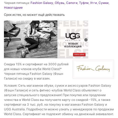
Черная пятница:
Fashion Galaxy
,
Обувь
,
Сапоги
,
Туфли
,
Угги
,
Сумки
,
Новогодние
Срок истек, но может ещё действовать
Скидка 15% и сертификат на 3000 рублей
для новых членов клуба World Сlass!*
Черная пятница Fashion Galaxy (Фэшн
Галакси) на скидку в магазин.
Условия: Сеть магазинов обуви, сумок и аксессуаров Fashion Galaxy
(Фэшн Галакси) и сеть фитнес-клубов World Сlass объявляют о
запуске специального предложения! При покупке или продлении
членства в World Сlass вы получаете карту со скидкой -15%, а также
сертификат на 3 тыс. руб. на покупку в магазинах Fashion Galaxy и
UGG Australia. Подробности можно узнать у менеджеров по продажам
World Сlass. Сертификат не подлежит обмену на денежный эквивалент.