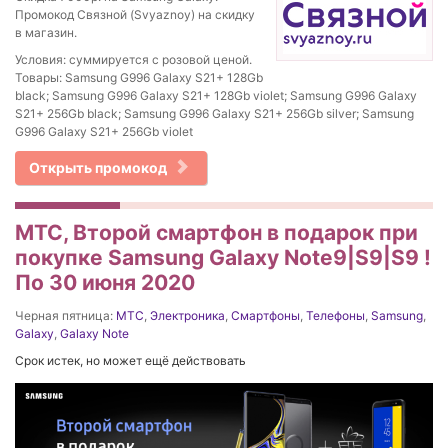
Промокод Связной (Svyaznoy) на скидку
в магазин.
Условия: суммируется с розовой ценой.
Товары: Samsung G996 Galaxy S21+ 128Gb
black; Samsung G996 Galaxy S21+ 128Gb violet; Samsung G996 Galaxy
S21+ 256Gb black; Samsung G996 Galaxy S21+ 256Gb silver; Samsung
G996 Galaxy S21+ 256Gb violet
Открыть промокод
МТС, Второй смартфон в подарок при
покупке Samsung Galaxy Note9|S9|S9 !
По 30 июня 2020
Черная пятница:
МТС
,
Электроника
,
Смартфоны
,
Телефоны
,
Samsung
,
Galaxy
,
Galaxy Note
Срок истек, но может ещё действовать