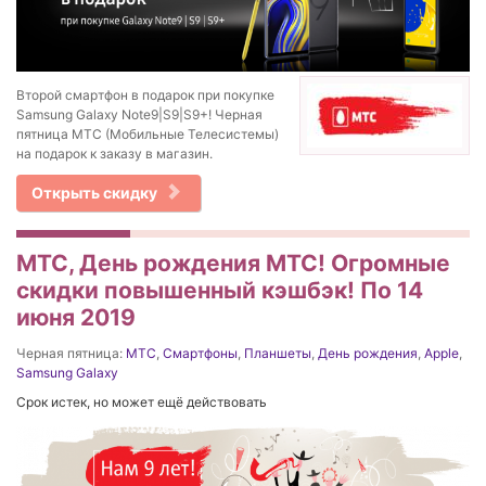
Второй смартфон в подарок при покупке
Samsung Galaxy Note9|S9|S9+! Черная
пятница МТС (Мобильные Телесистемы)
на подарок к заказу в магазин.
Открыть скидку
МТС, День рождения МТС! Огромные
скидки повышенный кэшбэк! По 14
июня 2019
Черная пятница:
МТС
,
Смартфоны
,
Планшеты
,
День рождения
,
Apple
,
Samsung Galaxy
Срок истек, но может ещё действовать