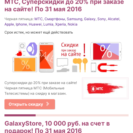
МТС, Суперскидки до 20% при заказе
на сайте! По 31 мая 2016
Черная пятница:
МТС
,
Смартфоны
,
Samsung
,
Galaxy
,
Sony
,
Alcatel
,
Apple
,
Iphone
,
Huawei
,
Lumia
,
Xperia
,
Nokia
Срок истек, но может ещё действовать
Суперскидки до 20% при заказе на сайте!
Черная пятница МТС (Мобильные
Телесистемы) на скидку в магазин.
Открыть скидку
GalaxyStore, 10 000 руб. на счет в
подарок! По 31 мая 2016