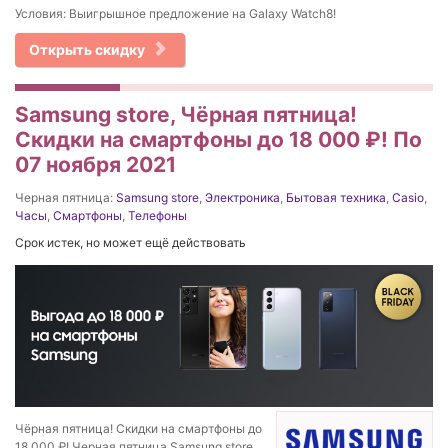
Условия: Выигрышное предложение на Galaxy Watch8!
Открыть скидку
Samsung store, Чёрная пятница!
Скидки на смартфоны до 18 000 ₽! По
07 ноября 2021
Черная пятница:
Samsung store
,
Электроника
,
Бытовая техника
,
Casio
,
Часы
,
Смартфоны
,
Телефоны
Срок истек, но может ещё действовать
Чёрная пятница! Скидки на смартфоны до
18 000 ₽! Черная пятница Samsung store