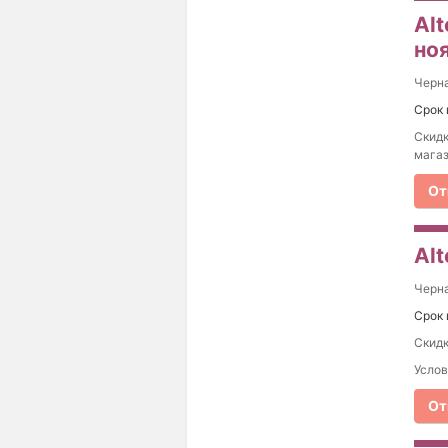
Al
но
Черна
Срок 
Скидк
магаз
От
Al
Черна
Срок 
Скидк
Услов
От