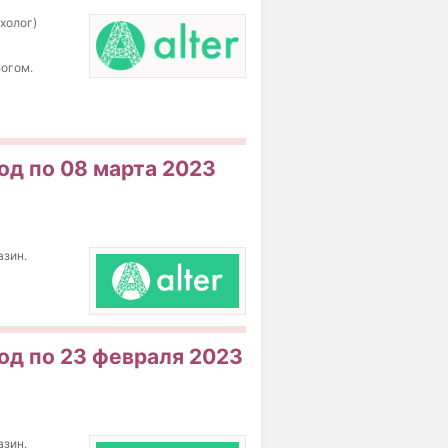
холог)
логом.
од по 08 марта 2023
азин.
код по 23 февраля 2023
азин.