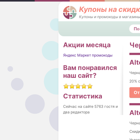
Купоны на скидк
Купоны и промокоды в магазины
Поис
Акции месяца
Чер
Яндекс Маркет промокоды
Al
Вам понравился
Черна
наш сайт?
20% с
От
Статистика
Сейчас на сайте 5763 гостя и
Al
два редактора
Черна
Скидк
Услов