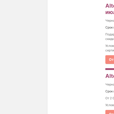
Al
ию
Черна
Срок 
Подар
скидк
Услов
серти
От
Alt
Черна
Срок 
От 2 
Услов