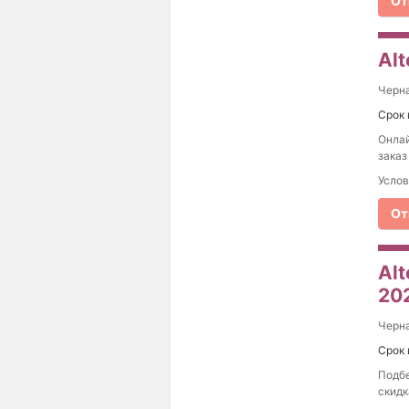
От
Alt
Черна
Срок 
Онлай
заказ
Услов
От
Alt
20
Черна
Срок 
Подбе
скидк