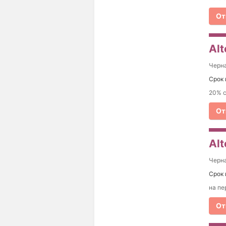
От
Al
Черна
Срок 
20% с
От
Alt
Черна
Срок 
на пе
От