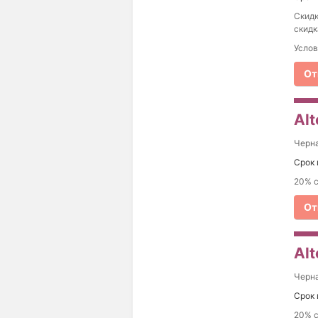
Cкидк
скидк
Услов
От
Al
Черна
Срок 
20% с
От
Al
Черна
Срок 
20% с