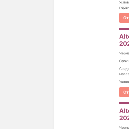
Услов
перв
От
Al
20
Черна
Срок 
Скидк
магаз
Услов
От
Alt
20
Черна