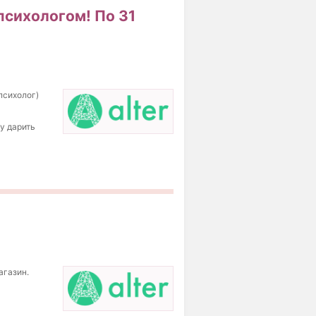
психологом! По 31
психолог)
му дарить
агазин.