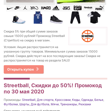
Скидка 5% при общей сумме заказов
свыше 15000 рублей! Промокод Streetball
(Стритбол) на скидку в магазин.
Условия: Акция распространяется на
указанную группу товаров. Минимальная сумма заказов 15000
рублей. Скидка действует на все последующие заказы! Скидка не
распространяется на товар из раздела SALE!
Открыть купон
Streetball, Скидки до 50%! Промокод
по 30 мая 2020
Промокоды:
Streetball
,
Для спорта
,
Кроссовки
,
Кеды
,
Одежда
,
Белье
,
Футболки
,
Шорты
,
Для футбола
,
Мячи
,
Тренажеры
,
Рюкзаки
Срок истек, но может ещё действовать