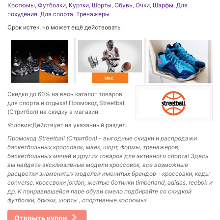
Костюмы
,
Футболки
,
Куртки
,
Шорты
,
Обувь
,
Очки
,
Шарфы
,
Для
похудения
,
Для спорта
,
Тренажеры
Срок истек, но может ещё действовать
Скидки до 60% на весь каталог товаров
для спорта и отдыха! Промокод Streetball
(Стритбол) на скидку в магазин.
Условия:Действует на указанный раздел.
Промокод Streetball (Стритбол) - выгодные скидки и распродажи
баскетбольных кроссовок, маек, шорт, формы, тренажеров,
баскетбольных мячей и других товаров для активного спорта! Здесь
вы найдете эксклюзивные модели кроссовок, все возможные
расцветки знаменитых моделей именитых брендов - кроссовки, кеды
converse, кроссвоки jordan, желтые ботинки timberland, adidas, reebok и
др. К понравившейся паре обуви смело подбирайте со скидкой
футболки, брюки, шорты , спортивные костюмы!
Открыть купон