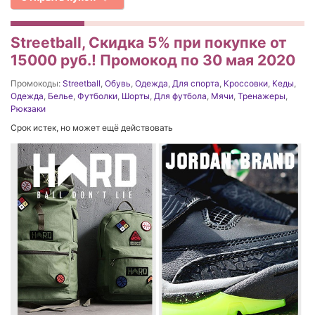
Streetball, Скидка 5% при покупке от
15000 руб.! Промокод по 30 мая 2020
Промокоды:
Streetball
,
Обувь
,
Одежда
,
Для спорта
,
Кроссовки
,
Кеды
,
Одежда
,
Белье
,
Футболки
,
Шорты
,
Для футбола
,
Мячи
,
Тренажеры
,
Рюкзаки
Срок истек, но может ещё действовать