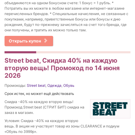
объединяются на одном бонусном счете: 1 бонус = 1 рубль. *
Потратить вы их можете в любом магазине или интернет-магазине
перечисленных брендов. * Специальные начисления, не связанные с
покупками, например, приветственные бонусы или бонусы к дню
рождения, будут по-прежнему зачисляться на счет того бренда, где
они получены, и тратить их можно только там.
Открыть купон
Street beat, Скидка 40% на каждую
вторую вещь! Промокод по 14 июня
2026
Промокоды:
Street beat
,
Одежда
,
Обувь
Срок истек, но может ещё действовать
Скидка -40% на каждую вторую вещь!
Промокод Street beat (СТРИТ БИТ) скидка на
заказ в магазин.
Условия: Скидка -40% на каждую вторую
вещь. В акции не участвует товар из зоны CLEARANCE и подиум
«Обувь по 3999р».