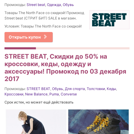
Промокоды:
Street beat
,
Одежда
,
Обувь
Товары The North Face со скидкой! Промокод
Street beat (СТРИТ БИТ) SALE в магазин.
Условия: Товары The North Face со скидкой!
Открыть купон
STREET BEAT, Скидки до 50% на
кроссовки, кеды, одежду и
аксессуары! Промокод по 03 декабря
2017
Промокоды:
STREET BEAT
,
Обувь
,
Для спорта
,
Толстовки
,
Кеды
,
Кроссовки
,
New Balance
,
Puma
,
Converse
Срок истек, но может ещё действовать