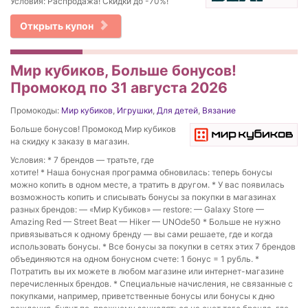
Условия: Распродажа! Скидки до -70%!
Открыть купон
Мир кубиков, Больше бонусов!
Промокод по 31 августа 2026
Промокоды:
Мир кубиков
,
Игрушки
,
Для детей
,
Вязание
Больше бонусов! Промокод Мир кубиков
на скидку к заказу в магазин.
Условия: * 7 брендов — тратьте, где
хотите! * Наша бонусная программа обновилась: теперь бонусы
можно копить в одном месте, а тратить в другом. * У вас появилась
возможность копить и списывать бонусы за покупки в магазинах
разных брендов: — «Мир Кубиков» — restore: — Galaxy Store —
Amazing Red — Street Beat — Hiker — UNOde50 * Больше не нужно
привязываться к одному бренду — вы сами решаете, где и когда
использовать бонусы. * Все бонусы за покупки в сетях этих 7 брендов
объединяются на одном бонусном счете: 1 бонус = 1 рубль. *
Потратить вы их можете в любом магазине или интернет-магазине
перечисленных брендов. * Специальные начисления, не связанные с
покупками, например, приветственные бонусы или бонусы к дню