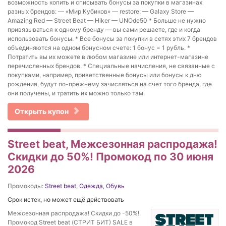
возможность копить и списывать бонусы за покупки в магазинах
разных брендов: — «Мир Кубиков» — restore: — Galaxy Store —
Amazing Red — Street Beat — Hiker — UNOde50 * Больше не нужно
привязываться к одному бренду — вы сами решаете, где и когда
использовать бонусы. * Все бонусы за покупки в сетях этих 7 брендов
объединяются на одном бонусном счете: 1 бонус = 1 рубль. *
Потратить вы их можете в любом магазине или интернет-магазине
перечисленных брендов. * Специальные начисления, не связанные с
покупками, например, приветственные бонусы или бонусы к дню
рождения, будут по-прежнему зачисляться на счет того бренда, где
они получены, и тратить их можно только там.
Открыть купон
Street beat, Межсезонная распродажа!
Скидки до 50%! Промокод по 30 июня
2026
Промокоды:
Street beat
,
Одежда
,
Обувь
Срок истек, но может ещё действовать
Межсезонная распродажа! Скидки до -50%!
Промокод Street beat (СТРИТ БИТ) SALE в