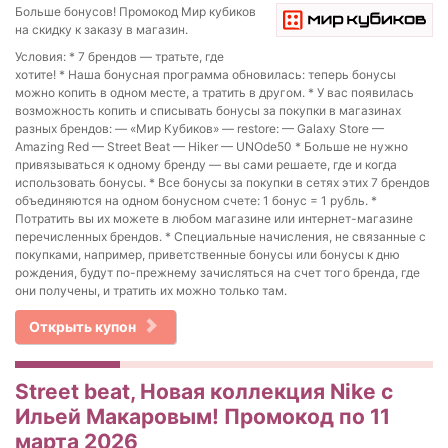
Больше бонусов! Промокод Мир кубиков
на скидку к заказу в магазин.
Условия: * 7 брендов — тратьте, где
хотите! * Наша бонусная программа обновилась: теперь бонусы
можно копить в одном месте, а тратить в другом. * У вас появилась
возможность копить и списывать бонусы за покупки в магазинах
разных брендов: — «Мир Кубиков» — restore: — Galaxy Store —
Amazing Red — Street Beat — Hiker — UNOde50 * Больше не нужно
привязываться к одному бренду — вы сами решаете, где и когда
использовать бонусы. * Все бонусы за покупки в сетях этих 7 брендов
объединяются на одном бонусном счете: 1 бонус = 1 рубль. *
Потратить вы их можете в любом магазине или интернет-магазине
перечисленных брендов. * Специальные начисления, не связанные с
покупками, например, приветственные бонусы или бонусы к дню
рождения, будут по-прежнему зачисляться на счет того бренда, где
они получены, и тратить их можно только там.
Открыть купон
Street beat, Новая коллекция Nike c
Ильей Макаровым! Промокод по 11
марта 2026