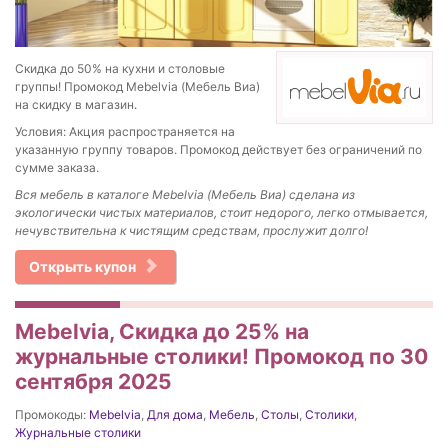
Скидка до 50% на кухни и столовые
группы! Промокод Mebelvia (Мебель Виа)
на скидку в магазин.
Условия: Акция распространяется на
указанную группу товаров. Промокод действует без ограничений по
сумме заказа.
Вся мебель в каталоге Mebelvia (Мебель Виа) сделана из
экологически чистых материалов, стоит недорого, легко отмывается,
нечувствительна к чистящим средствам, прослужит долго!
Открыть купон
Mebelvia, Скидка до 25% на
журнальные столики! Промокод по 30
сентября 2025
Промокоды:
Mebelvia
,
Для дома
,
Мебель
,
Столы
,
Столики
,
Журнальные столики