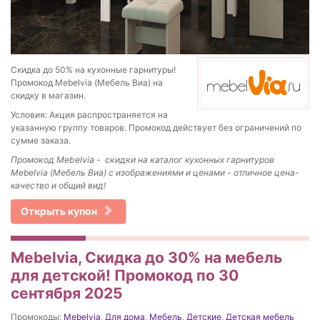
Скидка до 50% на кухонные гарнитуры!
Промокод Mebelvia (Мебель Виа) на
скидку в магазин.
Условия: Акция распространяется на
указанную группу товаров. Промокод действует без ограничений по
сумме заказа.
Промокод
Mebelvia - скидки на к
аталог кухонных гарнитуров
Mebelvia (Мебель Виа) с изображениями и ценами - отличное цена-
качество и общий вид!
Открыть купон
Mebelvia, Скидка до 30% на мебель
для детской! Промокод по 30
сентября 2025
Промокоды:
Mebelvia
,
Для дома
,
Мебель
,
Детские
,
Детская мебель